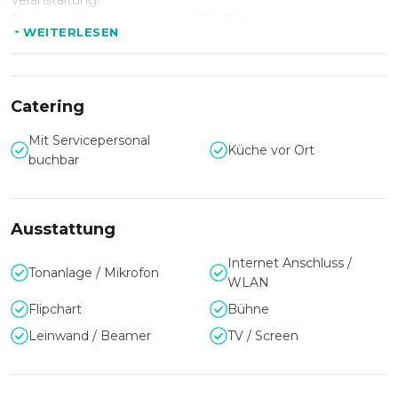
Veranstaltung!
Fünf helle Seminarräume von 30 - 300qm stehen zur
WEITERLESEN
Verfügung. Modernste Seminartechnik, eine
ausgezeichnete Küche und Räumlichkeiten zum
Wohlfühlen tragen zum Erfolg der Veranstaltung bei.
Zentral tagen und nach der Veranstaltung die schöne Stadt
Catering
Linz kennenlernen.
Mit Servicepersonal
Unsere Seminargäste können von unserer Küche vor Ort
Küche vor Ort
buchbar
mit Servicepersonal oder auch auf Buffetbasis verwöhnt
werden. Abendessen ab 25 Personen möglich.
Aufgrund des zentralen Hotelstandorts liegt die Stadt den
Ausstattung
Gästen zu Füßen. Für mehrtägige Veranstaltungen sind
auch 52 Zimmer im Haus vorhanden.
Internet Anschluss /
Tonanlage / Mikrofon
WLAN
Flipchart
Bühne
Copyright der Bilder:
©Celine Daliot/Fredmansky
Leinwand / Beamer
TV / Screen