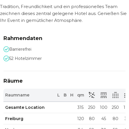
Tradition, Freundlichkeit und ein professionelles Team
zeichnen dieses zentral gelegene Hotel aus. Genießen Sie
Ihr Event in gemütlicher Atmosphäre.
Rahmendaten
Barrierefrei
52 Hotelzimmer
Räume
Raumname
L
B
H
qm
Gesamte Location
315
250
100
250
17
Freiburg
120
80
45
80
3