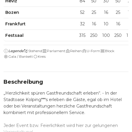
Heviz
84
50
30
50
2
Bozen
52
25
16
25
1
Frankfurt
32
16
10
16
Festsaal
315
250
100
250
17
Legende
Stehend
Parlament
Reihen
U-Form
Block
Gala / Bankett
Kreis
Beschreibung
„Herzlichkeit spüren Gastfreundschaft erleben“. - In der
Stadtoase Kolping***s erleben die Gäste, egal ob im Hotel
oder bei Veranstaltungen herzliche Gastfreundschaft
kombiniert mit professionellem Service.
Jeder Event bzw. Feierlichkeit wird hier zur gelungenen