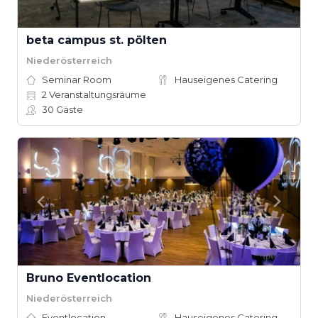
beta campus st. pölten
Niederösterreich
Seminar Room
Hauseigenes Catering
2
Veranstaltungsräume
30
Gäste
Bruno Eventlocation
Niederösterreich
Eventlocation
Hauseigenes Catering