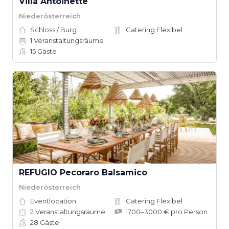
Villa Antoinette
Niederösterreich
Schloss / Burg
Catering Flexibel
1
Veranstaltungsräume
15
Gäste
REFUGIO Pecoraro Balsamico
Niederösterreich
Eventlocation
Catering Flexibel
2
Veranstaltungsräume
1700–3000 € pro Person
28
Gäste