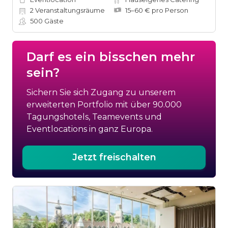
2
Veranstaltungsräume
15–60 € pro Person
500
Gäste
Darf es ein bisschen mehr
sein?
Sichern Sie sich Zugang zu unserem
erweiterten Portfolio mit über 90.000
Tagungshotels, Teamevents und
Eventlocations in ganz Europa.
Jetzt freischalten