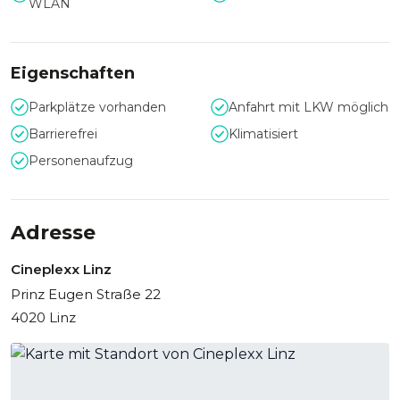
WLAN
einer geschlossenen Filmvorführung kombinierbar. Zudem
steht Ihnen das Cineplexx Linz außerhalb der
Öffnungszeiten exklusiv für Ihr Event zur Verfügung.
Eigenschaften
Das Kino ist sowohl mit öffentlichen Verkehrsmitteln als
auch mit dem Auto schnell zu erreichen. Es stehen
Parkplätze vorhanden
Anfahrt mit LKW möglich
genügend Parkplätze kostenlos (bis 4 Stunden) zur
Barrierefrei
Klimatisiert
Verfügung.
Personenaufzug
Adresse
Cineplexx Linz
Prinz Eugen Straße 22
4020 Linz