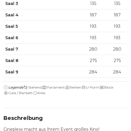
Saal 3
135
135
Saal 4
187
187
Saal 5
193
193
Saal 6
193
193
Saal 7
280
280
Saal 8
275
275
Saal 9
284
284
Legende
Stehend
Parlament
Reihen
U-Form
Block
Gala / Bankett
Kreis
Beschreibung
Cineplexx macht aus Ihrem Event großes Kino!