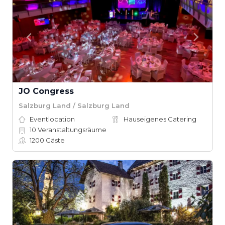
JO Congress
Salzburg Land / Salzburg Land
Eventlocation
Hauseigenes Catering
10
Veranstaltungsräume
1200
Gäste