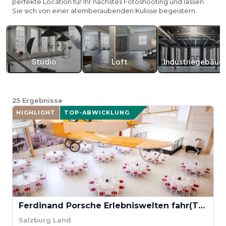
perfekte Location für Ihr nächstes Fotoshooting und lassen
Sie sich von einer atemberaubenden Kulisse begeistern.
Studio
Loft
Industriegebäud
25
Ergebnisse
HIGHLIGHT
TOP-ABWICKLUNG
Ferdinand Porsche Erlebniswelten fahr(T)raum
Salzburg Land