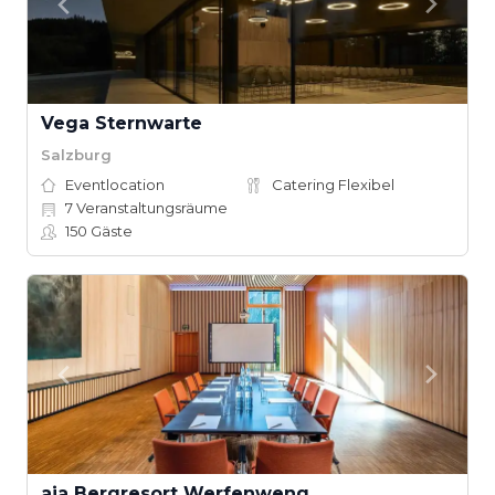
Vega Sternwarte
Salzburg
Eventlocation
Catering Flexibel
7
Veranstaltungsräume
150
Gäste
aja Bergresort Werfenweng