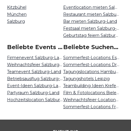
Kitzbühel
Eventlocation mieten Salzburg-Land
München
Restaurant mieten Salzburg-Land
Salzburg
Bar mieten Salzburg-Land
Festsaal mieten Salzburg-Land
Geburtstag feiern Salzburg-Land
Beliebte Events in Salzburg Land
Beliebte Suchen auf Event Inc
Firmenevent Salzburg-Land
Sommerfest-Locations Essen
Weihnachtsfeier Salzburg-Land
Sommerfest-Locations Dresden
Teamevent Salzburg-Land
Tagungslocations Hamburg
Betriebsausflug Salzburg-Land
Tagungshotels Leipzig
Event-Ideen Salzburg-Land
Teambuilding Ideen Krefeld
Partyraum Salzburg-Land
Film & Fotolocations Bielefeld
Hochzeitslocation Salzburg-Land
Weihnachtsfeier-Locations Frankfurt
Sommerfest-Locations Freiburg