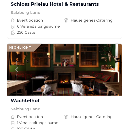
Schloss Prielau Hotel & Restaurants
Salzburg Land
Eventlocation
Hauseigenes Catering
0
Veranstaltungsräume
250
Gäste
HIGHLIGHT
Wachtelhof
Salzburg Land
Eventlocation
Hauseigenes Catering
1
Veranstaltungsräume
100
Gäste