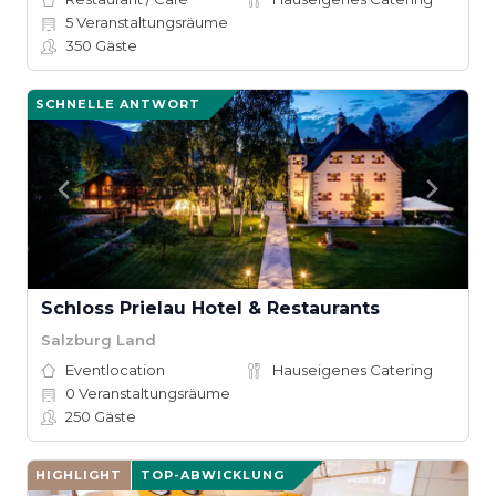
5
Veranstaltungsräume
350
Gäste
SCHNELLE ANTWORT
Schloss Prielau Hotel & Restaurants
Salzburg Land
Eventlocation
Hauseigenes Catering
0
Veranstaltungsräume
250
Gäste
HIGHLIGHT
TOP-ABWICKLUNG