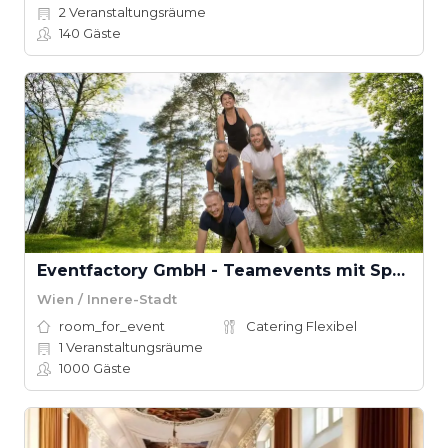
2
Veranstaltungsräume
140
Gäste
Eventfactory GmbH - Teamevents mit Spaß
Wien / Innere-Stadt
room_for_event
Catering Flexibel
1
Veranstaltungsräume
1000
Gäste