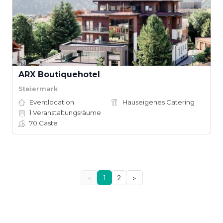
ARX Boutiquehotel
Steiermark
Eventlocation
Hauseigenes Catering
1
Veranstaltungsräume
70
Gäste
<
1
2
>