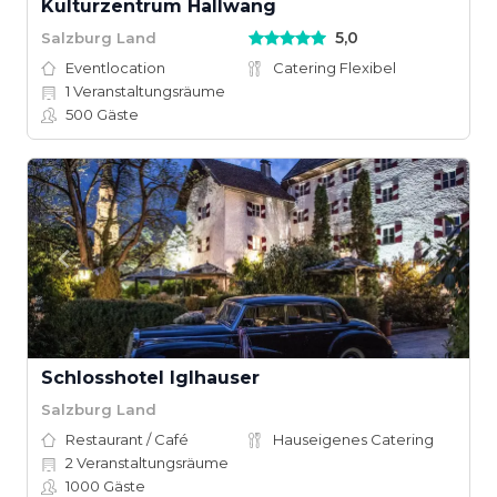
Kulturzentrum Hallwang
5,0
Salzburg Land
Eventlocation
Catering Flexibel
1
Veranstaltungsräume
500
Gäste
Schlosshotel Iglhauser
Salzburg Land
Restaurant / Café
Hauseigenes Catering
2
Veranstaltungsräume
1000
Gäste