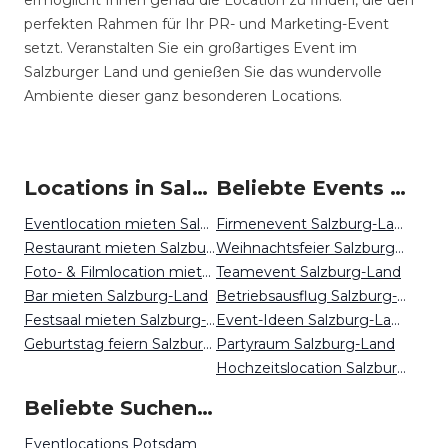
ermöglicht Ihnen genau die Location zu finden, die den
perfekten Rahmen für Ihr PR- und Marketing-Event
setzt. Veranstalten Sie ein großartiges Event im
Salzburger Land und genießen Sie das wundervolle
Ambiente dieser ganz besonderen Locations.
Locations in Salzburg Land mieten
Beliebte Events in Salzburg Land
Eventlocation mieten Salzburg-Land
Firmenevent Salzburg-Land
Restaurant mieten Salzburg-Land
Weihnachtsfeier Salzburg-Land
Foto- & Filmlocation mieten Salzburg-Land
Teamevent Salzburg-Land
Bar mieten Salzburg-Land
Betriebsausflug Salzburg-Land
Festsaal mieten Salzburg-Land
Event-Ideen Salzburg-Land
Geburtstag feiern Salzburg-Land
Partyraum Salzburg-Land
Hochzeitslocation Salzburg-Land
Beliebte Suchen auf Event Inc
Eventlocations Potsdam