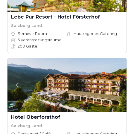
Lebe Pur Resort - Hotel Försterhof
Salzburg Land
Seminar Room
Hauseigenes Catering
5
Veranstaltungsräume
200
Gäste
Hotel Oberforsthof
Salzburg Land
Restaurant / Café
Hauseigenes Catering