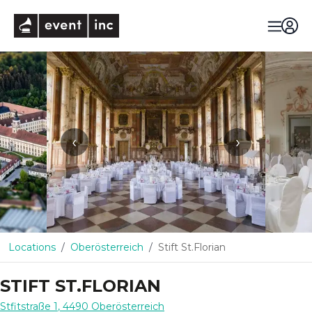
eventinc
‹
›
Locations
Oberösterreich
Stift St.Florian
STIFT ST.FLORIAN
Stfitstraße 1
,
4490
Oberösterreich