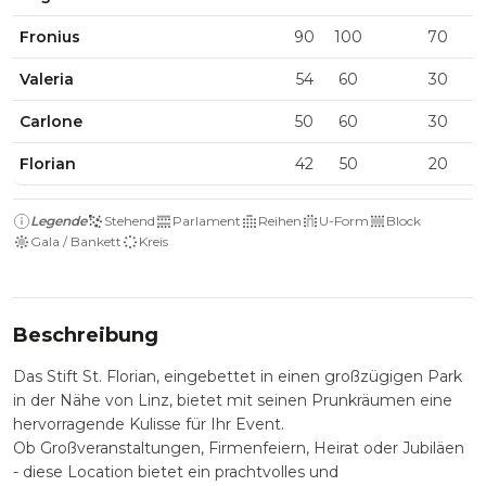
Fronius
90
100
70
Valeria
54
60
30
Carlone
50
60
30
Florian
42
50
20
Legende
Stehend
Parlament
Reihen
U-Form
Block
Gala / Bankett
Kreis
Beschreibung
Das Stift St. Florian, eingebettet in einen großzügigen Park
in der Nähe von Linz, bietet mit seinen Prunkräumen eine
hervorragende Kulisse für Ihr Event.
Ob Großveranstaltungen, Firmenfeiern, Heirat oder Jubiläen
- diese Location bietet ein prachtvolles und