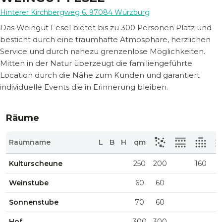
Hinterer Kirchbergweg 6
,
97084
Würzburg
Das Weingut Fesel bietet bis zu 300 Personen Platz und
besticht durch eine traumhafte Atmosphäre, herzlichen
Service und durch nahezu grenzenlose Möglichkeiten.
Mitten in der Natur überzeugt die familiengeführte
Location durch die Nähe zum Kunden und garantiert
individuelle Events die in Erinnerung bleiben.
Räume
Raumname
L
B
H
qm
Kulturscheune
250
200
160
Weinstube
60
60
Sonnenstube
70
60
Hof
300
300