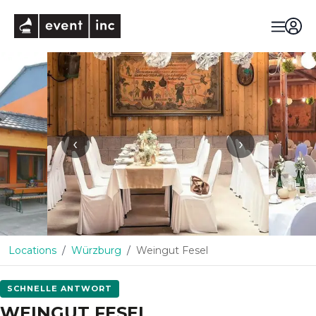
eventinc
‹
›
Locations
Würzburg
Weingut Fesel
SCHNELLE ANTWORT
WEINGUT FESEL