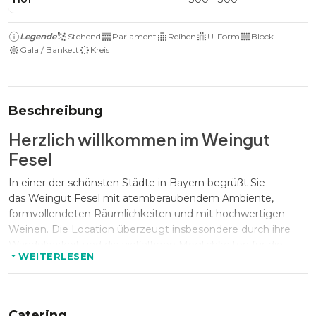
Legende
Stehend
Parlament
Reihen
U-Form
Block
Gala / Bankett
Kreis
Beschreibung
Herzlich willkommen im Weingut
Fesel
In einer der schönsten Städte in Bayern begrüßt Sie
das Weingut Fesel mit atemberaubendem Ambiente,
formvollendeten Räumlichkeiten und mit hochwertigen
Weinen. Die Location überzeugt insbesondere durch ihre
Wandelbarkeit und die vielfältigen Möglichkeiten für die
WEITERLESEN
Gestaltung Ihrer Veranstaltung.
Ihre Veranstaltung im Weingut
Catering