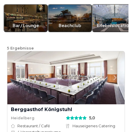
Bar / Lounge
Beachclub
Erlebnislocation
5
Ergebnisse
Berggasthof Königstuhl
5,0
Heidelberg
Restaurant / Café
Hauseigenes Catering