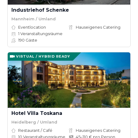
Industriehof Schenke
Mannheim / Umland
Eventlocation
Hauseigenes Catering
1
Veranstaltungsräume
190
Gäste
VIRTUAL / HYBRID READY
Hotel Villa Toskana
Heidelberg / Umland
Restaurant / Café
Hauseigenes Catering
10
Veranstaltungsräume
45–110 € pro Person