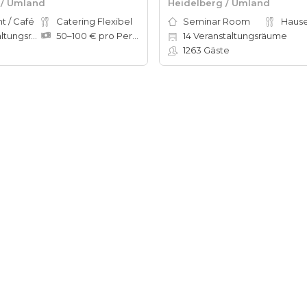
 / Umland
Heidelberg / Umland
t / Café
Catering Flexibel
Seminar Room
ungsräume
50–100 € pro Person
14
Veranstaltungsräume
1263
Gäste