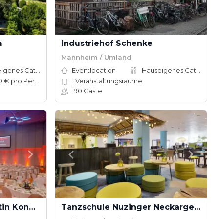
m
Industriehof Schenke
Mannheim / Umland
Hauseigenes Catering
Eventlocation
Hauseigenes Catering
50–150 € pro Person
1
Veranstaltungsräume
190
Gäste
Best Western Plus Palatin Kongress Hotel
Tanzschule Nuzinger Neckargemünd