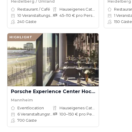
Heidelberg / Umland
Heidelberg
Restaurant / Café
Hauseigenes Catering
Restauran
10
Veranstaltungsräume
45–110 € pro Person
1
Veranstalt
240
Gäste
150
Gäste
HIGHLIGHT
Porsche Experience Center Hockenheimring
Mannheim
Eventlocation
Hauseigenes Catering
6
Veranstaltungsräume
100–150 € pro Person
700
Gäste