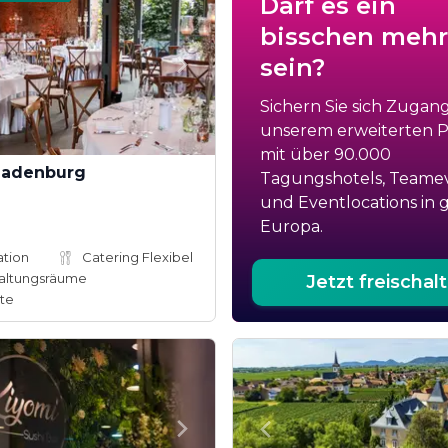
Darf es ein
bisschen mehr
sein?
Sichern Sie sich Zugan
unserem erweiterten Po
mit über 90.000
Ladenburg
Tagungshotels, Teame
und Eventlocations in 
Europa.
ation
Catering Flexibel
altungsräume
Jetzt freischal
te