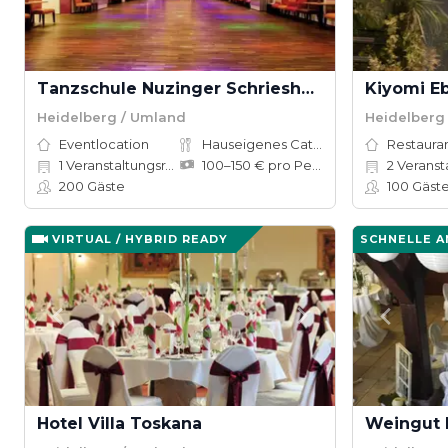
Tanzschule Nuzinger Schriesheim
Kiyomi E
Heidelberg / Umland
Heidelberg
Eventlocation
Hauseigenes Catering
Restauran
1
Veranstaltungsräume
100–150 € pro Person
2
Veranst
200
Gäste
100
Gäst
VIRTUAL / HYBRID READY
SCHNELLE 
Hotel Villa Toskana
Weingut 