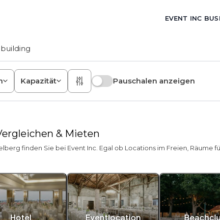
EVENT INC BUS
building
n
Kapazität
Pauschalen anzeigen
 Vergleichen & Mieten
elberg finden Sie bei Event Inc. Egal ob Locations im Freien, Räume f
Hotel
Eventlocation
Beachcl