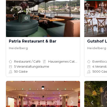
Patria Restaurant & Bar
Gutshof 
Heidelberg
Heidelberg
Restaurant / Café
Hauseigenes Catering
Eventloc
5
Veranstaltungsräume
4
Veranst
50
Gäste
5000
Gäs