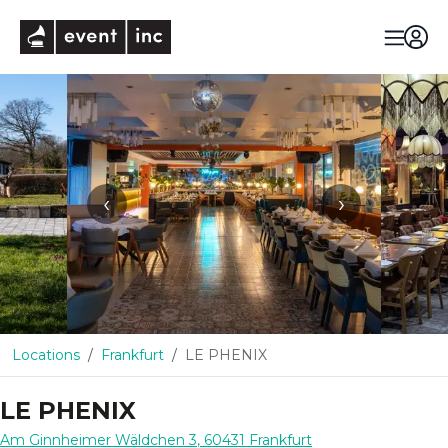
eventinc
‹
›
Locations
Frankfurt
LE PHENIX
LE PHENIX
Am Ginnheimer Wäldchen 3
,
60431
Frankfurt