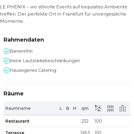
LE PHENIX – wo stilvolle Events auf exquisites Ambiente
treffen. Der perfekte Ort in Frankfurt für unvergessliche
Momente.
Rahmendaten
Barrierefrei
Keine Lautstärkebeschränkungen
Hauseigenes Catering
Räume
Raumname
L
B
H
qm
Restaurant
232
100
Terrasse
265.5
150