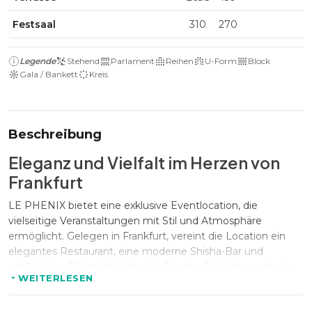
Festsaal
310
270
Legende
Stehend
Parlament
Reihen
U-Form
Block
Gala / Bankett
Kreis
Beschreibung
Eleganz und Vielfalt im Herzen von
Frankfurt
LE PHENIX bietet eine exklusive Eventlocation, die
vielseitige Veranstaltungen mit Stil und Atmosphäre
ermöglicht. Gelegen in Frankfurt, vereint die Location ein
elegantes Restaurant, eine moderne Shisha-Bar und
großzügige Räumlichkeiten für Events. Dank der zentralen
WEITERLESEN
Lage ist LE PHENIX für Gäste bequem erreichbar und
bietet den perfekten Rahmen für besondere Anlässe.