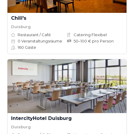
Chili's
Duisburg
Restaurant / Café
Catering Flexibel
0
Veranstaltungsräume
50–100 € pro Person
160
Gäste
IntercityHotel Duisburg
Duisburg