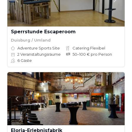
Sperrstunde Escaperoom
Duisburg / Umland
Adventure Sports Site
Catering Flexibel
2
Veranstaltungsräume
50–100 € pro Person
6
Gäste
Eloria-Erlebnisfabrik