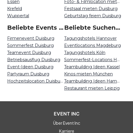
Essen
Foto- & Filmlocation mieten Duisburg
Krefeld
Festsaal mieten Duisburg
Wuppertal
Geburtstag feiern Duisburg
Beliebte Events in Duisburg
Beliebte Suchen auf Event Inc
Firmenevent Duisburg
Tagungshotels Hannover
Sommerfest Duisburg
Eventlocations Magdeburg
Teamevent Duisburg
Tagungshotels Köln
Betriebsausflug Duisburg
Sommerfest-Locations Hamburg
Event-Ideen Duisburg
Teambuilding Ideen Kassel
Partyraum Duisburg
Kinos mieten München
Hochzeitslocation Duisburg
Teambuilding Ideen Hamburg
Restaurant mieten Leipzig
EVENT INC
Über Event Inc
Karriere