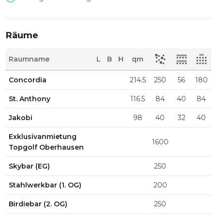
Räume
Raumname
L
B
H
qm
Concordia
214.5
250
56
180
St. Anthony
116.5
84
40
84
Jakobi
98
40
32
40
Exklusivanmietung
1600
Topgolf Oberhausen
Skybar (EG)
250
Stahlwerkbar (1. OG)
200
Birdiebar (2. OG)
250