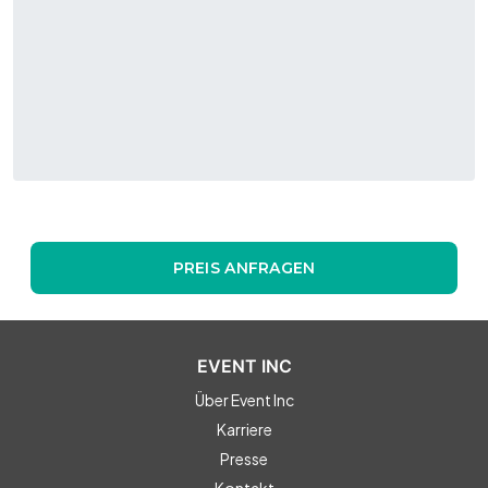
Topgolf Oberhausen - St. Anthony
PREIS ANFRAGEN
EVENT INC
Über Event Inc
Karriere
Presse