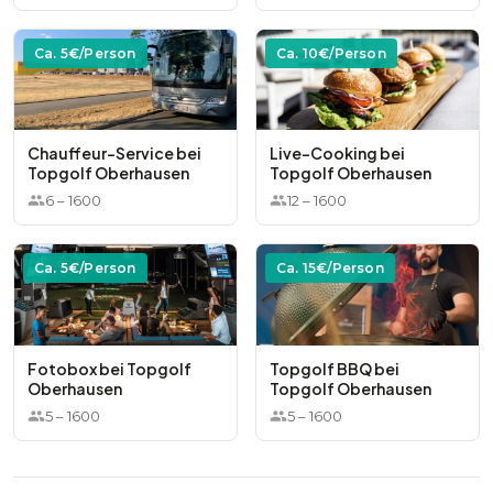
Ca.
5
€/Person
Ca.
10
€/Person
Chauffeur-Service bei
Live-Cooking bei
Topgolf Oberhausen
Topgolf Oberhausen
6
–
1600
12
–
1600
Ca.
5
€/Person
Ca.
15
€/Person
Fotobox bei Topgolf
Topgolf BBQ bei
Oberhausen
Topgolf Oberhausen
5
–
1600
5
–
1600