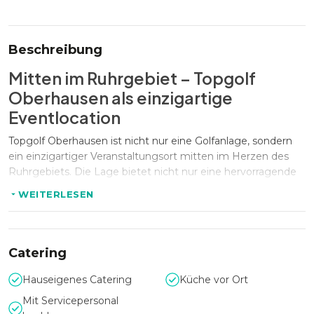
Beschreibung
Mitten im Ruhrgebiet – Topgolf
Oberhausen als einzigartige
Eventlocation
Topgolf Oberhausen ist nicht nur eine Golfanlage, sondern
ein einzigartiger Veranstaltungsort mitten im Herzen des
Ruhrgebiets. Die Lage bietet nicht nur eine hervorragende
Erreichbarkeit, sondern auch eine dynamische Umgebung
WEITERLESEN
für Veranstaltungen jeder Art.
Öffnungszeiten:
Mo - DO: 10:00 - 0:00
Catering
FR - SA: 10:00 - 2:00
Hauseigenes Catering
Küche vor Ort
SO: 10:00 - 0:00
Mit Servicepersonal