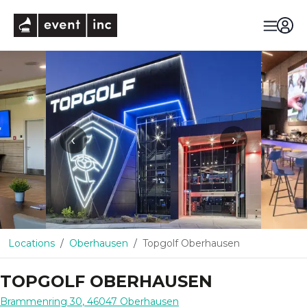
eventinc
‹
›
Locations
Oberhausen
Topgolf Oberhausen
TOPGOLF OBERHAUSEN
Brammenring 30
,
46047
Oberhausen