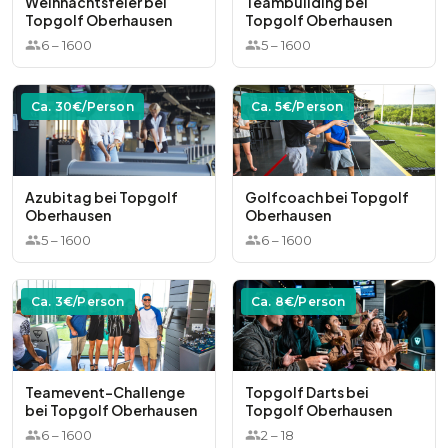
Weihnachtsfeier bei
Teambuilding bei
Topgolf Oberhausen
Topgolf Oberhausen
6
–
1600
5
–
1600
Ca.
30
€/Person
Ca.
5
€/Person
Azubitag bei Topgolf
Golfcoach bei Topgolf
Oberhausen
Oberhausen
5
–
1600
6
–
1600
Ca.
3
€/Person
Ca.
8
€/Person
Teamevent-Challenge
Topgolf Darts bei
bei Topgolf Oberhausen
Topgolf Oberhausen
6
–
1600
2
–
18