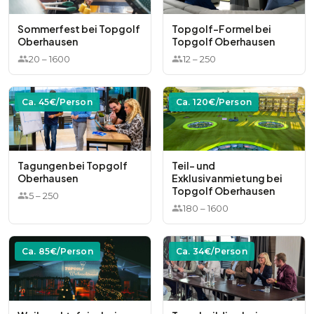
Sommerfest bei Topgolf
Topgolf-Formel bei
Oberhausen
Topgolf Oberhausen
20
–
1600
12
–
250
Ca.
45
€/Person
Ca.
120
€/Person
Tagungen bei Topgolf
Teil- und
Oberhausen
Exklusivanmietung bei
Topgolf Oberhausen
5
–
250
180
–
1600
Ca.
85
€/Person
Ca.
34
€/Person