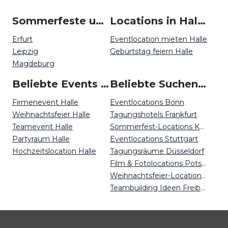
Sommerfeste um Halle
Locations in Halle mieten
Erfurt
Eventlocation mieten Halle
Leipzig
Geburtstag feiern Halle
Magdeburg
Beliebte Events in Halle
Beliebte Suchen auf Event Inc
Firmenevent Halle
Eventlocations Bonn
Weihnachtsfeier Halle
Tagungshotels Frankfurt
Teamevent Halle
Sommerfest-Locations Köln
Partyraum Halle
Eventlocations Stuttgart
Hochzeitslocation Halle
Tagungsräume Düsseldorf
Film & Fotolocations Potsdam
Weihnachtsfeier-Locations Karlsruhe
Teambuilding Ideen Freiburg