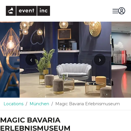
eventinc
‹
›
Locations
München
Magic Bavaria Erlebnismuseum
MAGIC BAVARIA
ERLEBNISMUSEUM