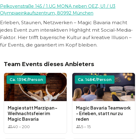
Pelkovenstraße 145 / 1.UG MONA neben OEZ, U1 / U3
Olympiaeinkaufszentrum
,
80992
München
Erleben, Staunen, Netzwerken – Magic Bavaria macht
jedes Event zum interaktiven Highlight mit Social-Media-
Faktor. Hier trifft bayerische Kultur auf kreative Illusion –
für Events, die garantiert im Kopf bleiben.
Team Events dieses Anbieters
Ca.
139
€/Person
Ca.
148
€/Person
Magie statt Marzipan –
Magic Bavaria Teamwork
Weihnachtsfeier im
- Erleben, statt nur zu
Magic Bavaria
reden
40
–
200
5
–
15