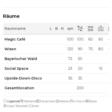
Räume
Raumname
L
B
H
qm
Magic Café
100
100
60
60
4
Wiesn
120
90
75
80
5
Bayerischer Wald
72
50
Social Space
23
20
15
1
Upside-Down-Disco
36
35
Gesamtlocation
200
Legende
Stehend
Parlament
Reihen
U-Form
Block
Gala / Bankett
Kreis