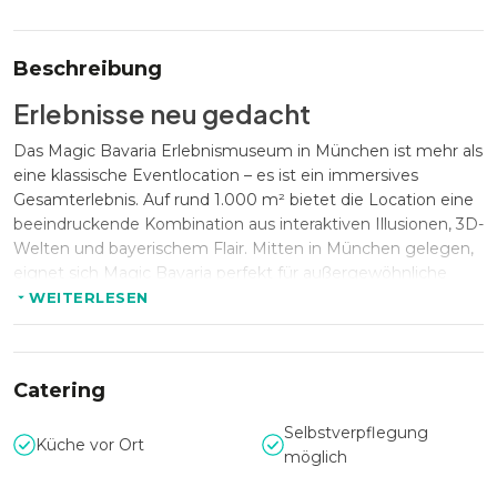
Beschreibung
Erlebnisse neu gedacht
Das Magic Bavaria Erlebnismuseum in München ist mehr als
eine klassische Eventlocation – es ist ein immersives
Gesamterlebnis. Auf rund 1.000 m² bietet die Location eine
beeindruckende Kombination aus interaktiven Illusionen, 3D-
Welten und bayerischem Flair. Mitten in München gelegen,
eignet sich Magic Bavaria perfekt für außergewöhnliche
Corporate Events, Teambuildings, Produktpräsentationen
WEITERLESEN
oder Incentives mit bis zu 200 Gästen.
Catering
Flexibilität auf allen Ebenen
Selbstverpflegung
Egal ob exklusive Veranstaltung im gesamten Museum oder
Küche vor Ort
möglich
kleinere Events im stilvollen Café - Magic Bavaria überzeugt
durch wandelbare Raumkonzepte. Ob Upside-Down-Disco,