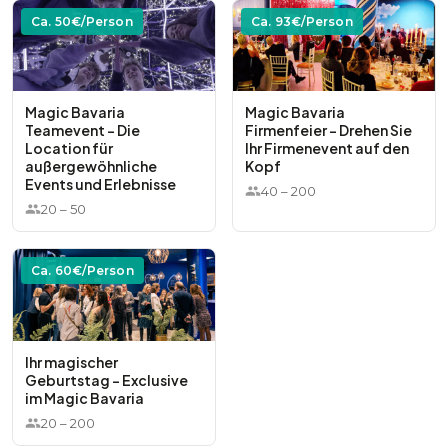
Ca.
50
€/Person
Ca.
93
€/Person
Magic Bavaria
Magic Bavaria
Teamevent - Die
Firmenfeier - Drehen Sie
Location für
Ihr Firmenevent auf den
außergewöhnliche
Kopf
Events und Erlebnisse
40
–
200
20
–
50
Ca.
60
€/Person
Ihr magischer
Geburtstag - Exclusive
im Magic Bavaria
20
–
200