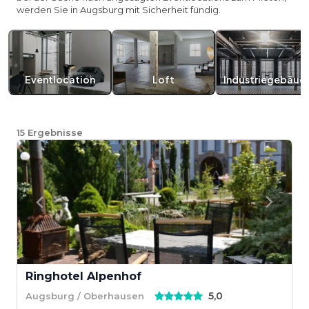
werden Sie in Augsburg mit Sicherheit fündig.
Eventlocation
Loft
Industriegebäud
15
Ergebnisse
Ringhotel Alpenhof
5,0
Augsburg / Oberhausen