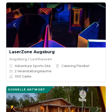
LaserZone Augsburg
Augsburg / Lechhausen
Adventure Sports Site
Catering Flexibel
2
Veranstaltungsräume
300
Gäste
SCHNELLE ANTWORT