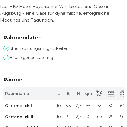
Das BIO Hotel Bayerischer Wirt bietet eine Oase in
Augsburg - eine Oase für dynamische, erfolgreiche
Meetings und Tagungen.
Rahmendaten
Übernachtungsmöglichkeiten
Hauseigenes Catering
Räume
Raumname
L
B
H
qm
Gartenblick I
10
5,5
2,7
55
65
30
60
Gartenblick II
10
5
2,7
50
60
25
50