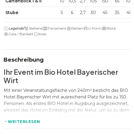
Gartenblick I & II
10
10,5
2,7
105
150
65
100
Stube
5
6
2,7
30
45
35
40
Legende
Stehend
Parlament
Reihen
U-Form
Block
Gala / Bankett
Kreis
Beschreibung
Ihr Event im Bio Hotel Bayerischer
Wirt
Mit einer Veranstaltungsfläche von 240m² besticht das BIO
Hotel Bayerischer Wirt mit ausreichend Platz für bis zu 150
Personen. Als erstes BIO Hotel in Augsburg ausgezeichnet,
arbeitet das Hotel im Einklang mit der Natur, um so zu dem
Gemeinwohl beizutragen. Es verspricht dynamisches Tagen
WEITERLESEN
und Arbeiten somit eine beruhigte Atmosphäre zum
dynamischen Tagen und Arbeiten während Ihrer Meetings,