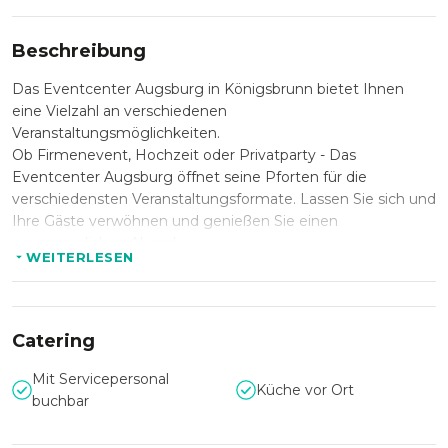
Beschreibung
Das Eventcenter Augsburg in Königsbrunn bietet Ihnen
eine Vielzahl an verschiedenen
Veranstaltungsmöglichkeiten.
Ob Firmenevent, Hochzeit oder Privatparty - Das
Eventcenter Augsburg öffnet seine Pforten für die
verschiedensten Veranstaltungsformate. Lassen Sie sich und
Ihre Gäste verwöhnen und genießen Sie einen
unvergesslichen Abend.
WEITERLESEN
Das Eventcenter Augsburg bietet Ihnen einen modernen
und großen Raum, welcher aufgrund seiner Lichteffekte ein
außergewöhnliches und gemütliches Ambiente ausstrahlt.
Catering
Das professionelle Team des Eventcenters Augsburg
unterstützt Sie gerne bei Ihrer Planung, sodass Ihr Event
Mit Servicepersonal
Küche vor Ort
ganz nach Ihren persönlichen Wünschen und Vorstellungen
buchbar
stattfindet.