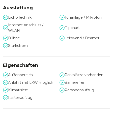
Weitere Toplocations in Augsburg finden Sie hier:
Ausstattung
Divan Spirit
Royal am See
Licht-Technik
Tonanlage / Mikrofon
Lasertag Königsbrunn
Internet Anschluss /
Flipchart
WLAN
Bühne
Leinwand / Beamer
Starkstrom
Eigenschaften
Außenbereich
Parkplätze vorhanden
Anfahrt mit LKW möglich
Barrierefrei
Klimatisiert
Personenaufzug
Lastenaufzug