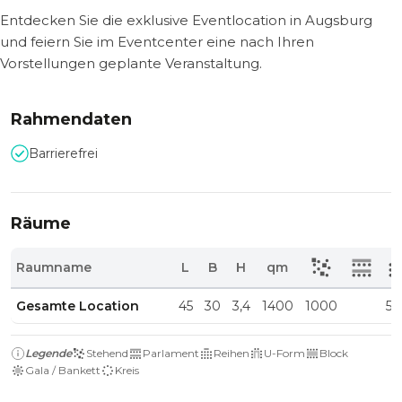
Entdecken Sie die exklusive Eventlocation in Augsburg
und feiern Sie im Eventcenter eine nach Ihren
Vorstellungen geplante Veranstaltung.
Rahmendaten
Barrierefrei
Räume
Raumname
L
B
H
qm
Gesamte Location
45
30
3,4
1400
1000
50
Legende
Stehend
Parlament
Reihen
U-Form
Block
Gala / Bankett
Kreis