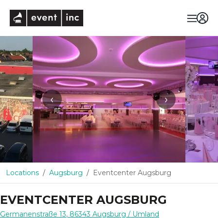
eventinc
‹
›
Locations
Augsburg
Eventcenter Augsburg
EVENTCENTER AUGSBURG
Germanenstraße 13
,
86343
Augsburg
/ Umland