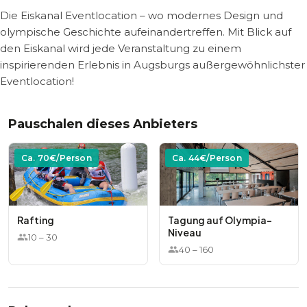
Die Eiskanal Eventlocation – wo modernes Design und
olympische Geschichte aufeinandertreffen. Mit Blick auf
den Eiskanal wird jede Veranstaltung zu einem
inspirierenden Erlebnis in Augsburgs außergewöhnlichster
Eventlocation!
Pauschalen dieses Anbieters
Ca.
70
€/Person
Ca.
44
€/Person
Rafting
Tagung auf Olympia-
Niveau
10
–
30
40
–
160