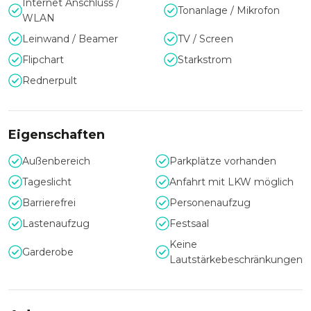
Flair
Internet Anschluss /
Tonanlage / Mikrofon
WLAN
Mit ihrer modernen Ausstattung und den klaren Linien
Leinwand / Beamer
TV / Screen
strahlt die Location stilvolle Eleganz aus. Gleichzeitig
vermittelt die Nähe zum Eiskanal ein sportlich-dynamisches
Flipchart
Starkstrom
Flair, das besonders für besondere Firmenevents, Seminare
Rednerpult
oder Produktpräsentationen einen inspirierenden Rahmen
schafft.
Eigenschaften
Außenbereich
Parkplätze vorhanden
Tageslicht
Anfahrt mit LKW möglich
Barrierefrei
Personenaufzug
Lastenaufzug
Festsaal
Keine
Garderobe
Lautstärkebeschränkungen