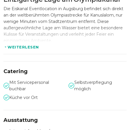
Die Eiskanal Eventlocation in Augsburg befindet sich direkt
an der weltberühmten Olympiastrecke für Kanuslalom, nur
wenige Minuten vom Stadtzentrum entfernt. Diese
außergewöhnliche Lage am Wasser bietet eine besondere
Kulisse für Veranstaltungen und verleiht jeder Feier ein
einzigartiges Ambiente.
WEITERLESEN
Platz für bis zu 160 Gäste
Auf einer großzügigen Fläche von 250 Quadratmetern
Catering
bietet die Location ausreichend Platz für bis zu 160
Mit Servicepersonal
Selbstverpflegung
Personen. Von geschäftlichen Veranstaltungen bis hin zu
buchbar
möglich
privaten Feiern ist die Eiskanal Eventlocation flexibel und
passt sich den individuellen Anforderungen jeder
Küche vor Ort
Veranstaltung an.
Ausstattung
Modernes Design trifft sportliches