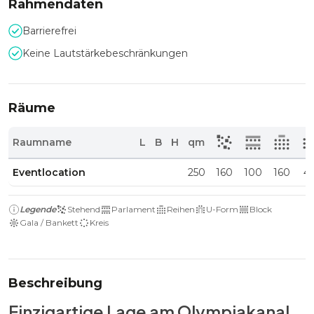
Rahmendaten
Barrierefrei
Keine Lautstärkebeschränkungen
Räume
Raumname
L
B
H
qm
Eventlocation
250
160
100
160
4
Legende
Stehend
Parlament
Reihen
U-Form
Block
Gala / Bankett
Kreis
Beschreibung
Einzigartige Lage am Olympiakanal