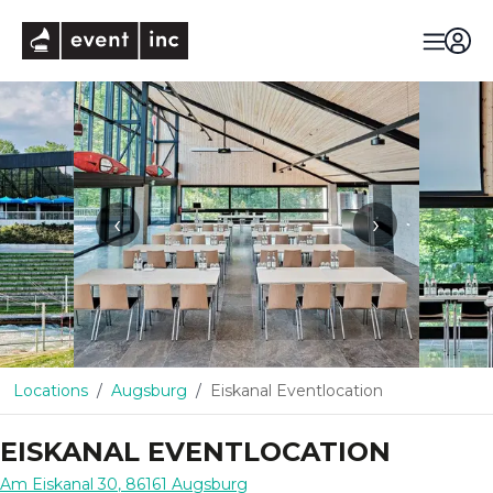
eventinc
‹
›
Locations
Augsburg
Eiskanal Eventlocation
EISKANAL EVENTLOCATION
Am Eiskanal 30
,
86161
Augsburg