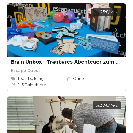
25€
ca.
/ Pers.
Brain Unbox - Tragbares Abenteuer zum Mitnehmen
Escape Quest
Teambuilding
Ohne
2–5
Teilnehmer
37€
ca.
/ Pers.