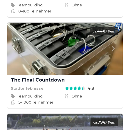
Teambuilding
Ohne
10–100
Teilnehmer
44€
ca.
/ Pers.
The Final Countdown
4,8
Stadterlebnisse
Teambuilding
Ohne
15–1000
Teilnehmer
79€
ca.
/ Pers.