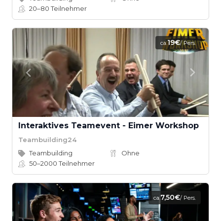
20–80
Teilnehmer
19€
ca.
/ Pers.
Interaktives Teamevent - Eimer Workshop
Teambuilding24
Teambuilding
Ohne
50–2000
Teilnehmer
7,50€
ca.
/ Pers.