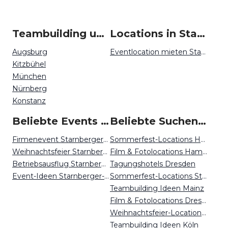
Teambuilding um Starnberger See
Locations in Starnberger See mieten
Augsburg
Eventlocation mieten Starnberger-See
Kitzbühel
München
Nürnberg
Konstanz
Beliebte Events in Starnberger See
Beliebte Suchen auf Event Inc
Firmenevent Starnberger-See
Sommerfest-Locations Hamburg
Weihnachtsfeier Starnberger-See
Film & Fotolocations Hamburg
Betriebsausflug Starnberger-See
Tagungshotels Dresden
Event-Ideen Starnberger-See
Sommerfest-Locations Stuttgart
Teambuilding Ideen Mainz
Film & Fotolocations Dresden
Weihnachtsfeier-Locations Bielefeld
Teambuilding Ideen Köln