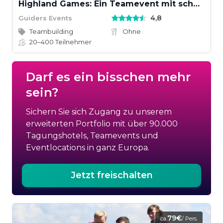
Highland Games: Ein Teamevent mit schottischem Wettkampfgeist
4,8
Guiders Events
Teambuilding
Ohne
20–400
Teilnehmer
Darf es ein bisschen mehr
sein?
Sichern Sie sich Zugang zu unserem
erweiterten Portfolio mit über 90.000
Tagungshotels, Teamevents und
Eventlocations in ganz Europa.
Jetzt freischalten
79€
ca.
/ Pers.