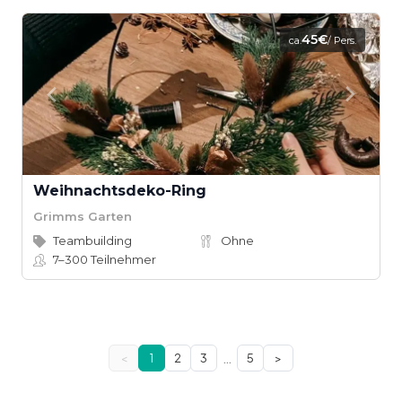
45€
ca.
/ Pers.
Weihnachtsdeko-Ring
Grimms Garten
Teambuilding
Ohne
7–300
Teilnehmer
…
<
1
2
3
5
>