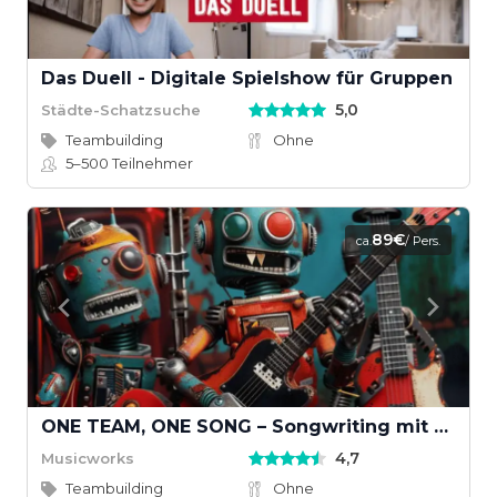
Das Duell - Digitale Spielshow für Gruppen
5,0
Städte-Schatzsuche
Teambuilding
Ohne
5–500
Teilnehmer
89€
ca.
/ Pers.
ONE TEAM, ONE SONG – Songwriting mit KI und echten Instrumenten
4,7
Musicworks
Teambuilding
Ohne