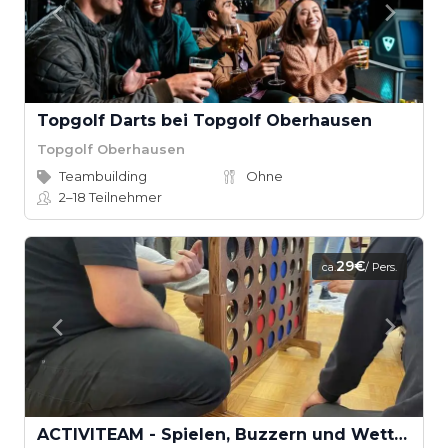
Topgolf Darts bei Topgolf Oberhausen
Topgolf Oberhausen
Teambuilding
Ohne
2–18
Teilnehmer
29€
ca.
/ Pers.
ACTIVITEAM - Spielen, Buzzern und Wetten