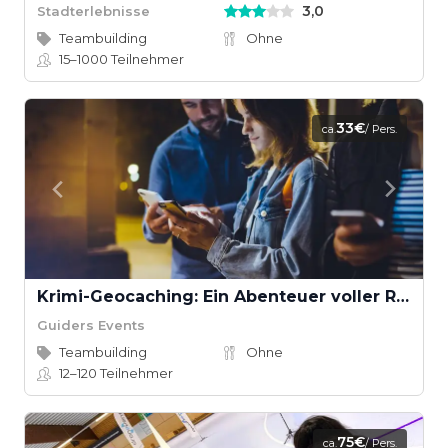
3,0
Stadterlebnisse
Teambuilding
Ohne
15–1000
Teilnehmer
33€
ca.
/ Pers.
Krimi-Geocaching: Ein Abenteuer voller Rätsel und Spannung
Guiders Events
Teambuilding
Ohne
12–120
Teilnehmer
75€
ca.
/ Pers.