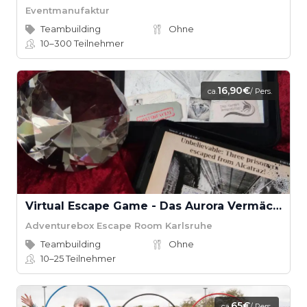
Eventmanufaktur
Teambuilding
Ohne
10–300
Teilnehmer
16,90€
ca.
/ Pers.
Virtual Escape Game - Das Aurora Vermächtnis
Adventurebox Escape Room Karlsruhe
Teambuilding
Ohne
10–25
Teilnehmer
65€
ca.
/ Pers.