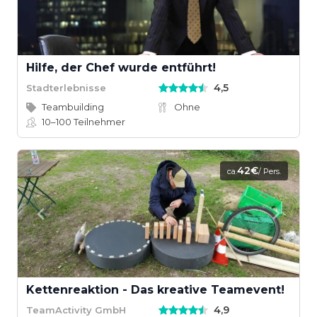
Hilfe, der Chef wurde entführt!
4,5
Stadterlebnisse
Teambuilding
Ohne
10–100
Teilnehmer
42€
ca.
/ Pers.
Kettenreaktion - Das kreative Teamevent!
4,9
TeamActivity GmbH