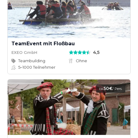
TeamEvent mit Floßbau
4,5
EXEO GmbH
Teambuilding
Ohne
5–1000
Teilnehmer
50€
ca.
/ Pers.