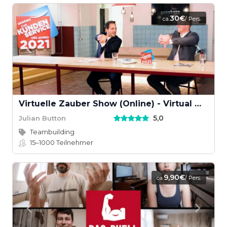
30€
ca.
/ Pers.
Virtuelle Zauber Show (Online) - Virtual Magic Show
5,0
Julian Button
Teambuilding
15–1000
Teilnehmer
9,90€
ca.
/ Pers.