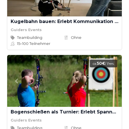
Kugelbahn bauen: Erlebt Kommunikation und Teamarbeit
Guiders Events
Teambuilding
Ohne
15–100
Teilnehmer
50€
ca.
/ Pers.
Bogenschießen als Turnier: Erlebt Spannung und Fokus
Guiders Events
Teambuilding
Ohne