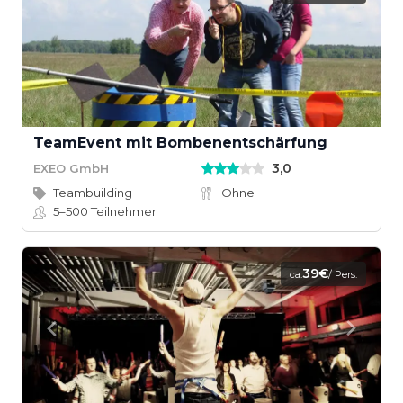
TeamEvent mit Bombenentschärfung
3,0
EXEO GmbH
Teambuilding
Ohne
5–500
Teilnehmer
39€
ca.
/ Pers.