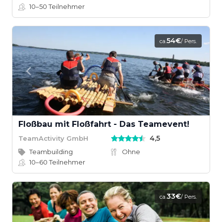
10–50
Teilnehmer
54€
ca.
/ Pers.
Floßbau mit Floßfahrt - Das Teamevent!
4,5
TeamActivity GmbH
Teambuilding
Ohne
10–60
Teilnehmer
33€
ca.
/ Pers.