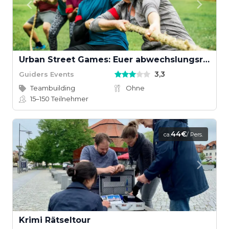
Urban Street Games: Euer abwechslungsreiches Teamevent
3,3
Guiders Events
Teambuilding
Ohne
15–150
Teilnehmer
44€
ca.
/ Pers.
Krimi Rätseltour