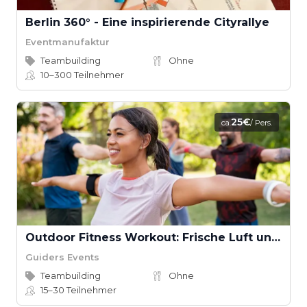
Berlin 360° - Eine inspirierende Cityrallye
Eventmanufaktur
Teambuilding
Ohne
10–300
Teilnehmer
25€
ca.
/ Pers.
Outdoor Fitness Workout: Frische Luft und Fitness in der Natur
Guiders Events
Teambuilding
Ohne
15–30
Teilnehmer