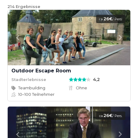
214
Ergebnisse
26€
ca.
/ Pers.
Outdoor Escape Room
4,2
Stadterlebnisse
Teambuilding
Ohne
10–100
Teilnehmer
26€
ca.
/ Pers.