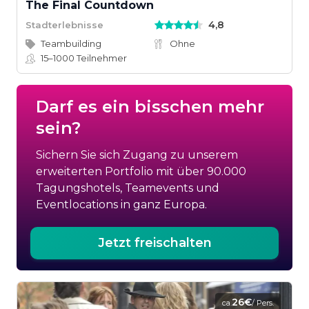
The Final Countdown
4,8
Stadterlebnisse
Teambuilding
Ohne
15–1000
Teilnehmer
Darf es ein bisschen mehr
sein?
Sichern Sie sich Zugang zu unserem
erweiterten Portfolio mit über 90.000
Tagungshotels, Teamevents und
Eventlocations in ganz Europa.
Jetzt freischalten
26€
ca.
/ Pers.