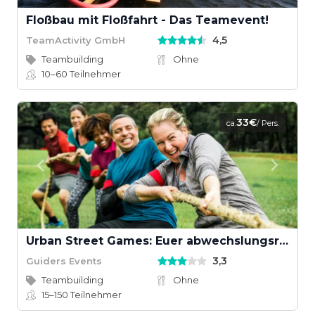
Floßbau mit Floßfahrt - Das Teamevent!
4,5
TeamActivity GmbH
Teambuilding
Ohne
10–60
Teilnehmer
33€
ca.
/ Pers.
Urban Street Games: Euer abwechslungsreiches Teamevent
3,3
Guiders Events
Teambuilding
Ohne
15–150
Teilnehmer