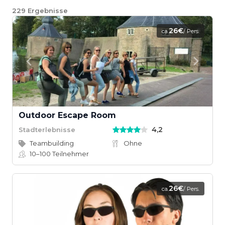
229
Ergebnisse
26€
ca.
/ Pers.
Outdoor Escape Room
4,2
Stadterlebnisse
Teambuilding
Ohne
10–100
Teilnehmer
26€
ca.
/ Pers.