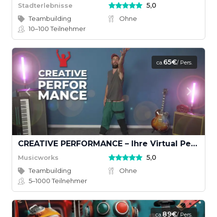
5,0
Stadterlebnisse
Teambuilding
Ohne
10–100
Teilnehmer
65€
ca.
/ Pers.
CREATIVE PERFORMANCE – Ihre Virtual Performance mit Musikvideodreh
5,0
Musicworks
Teambuilding
Ohne
5–1000
Teilnehmer
89€
ca.
/ Pers.