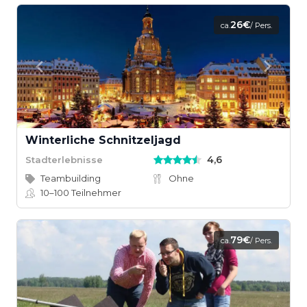
26€
ca.
/ Pers.
Winterliche Schnitzeljagd
4,6
Stadterlebnisse
Teambuilding
Ohne
10–100
Teilnehmer
79€
ca.
/ Pers.