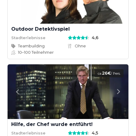
Outdoor Detektivspiel
4,6
Stadterlebnisse
Teambuilding
Ohne
10–100
Teilnehmer
26€
ca.
/ Pers.
Hilfe, der Chef wurde entführt!
4,5
Stadterlebnisse