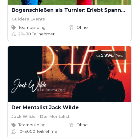
Bogenschießen als Turnier: Erlebt Spannung und Fokus
Guiders Events
Teambuilding
Ohne
20–80
Teilnehmer
5,99€
ca.
/ Pers.
Der Mentalist Jack Wilde
Jack Wilde - Der Mentalist
Teambuilding
Ohne
10–3000
Teilnehmer