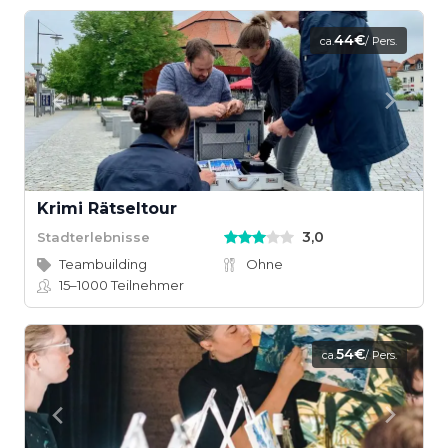
44€
ca.
/ Pers.
Krimi Rätseltour
3,0
Stadterlebnisse
Teambuilding
Ohne
15–1000
Teilnehmer
54€
ca.
/ Pers.