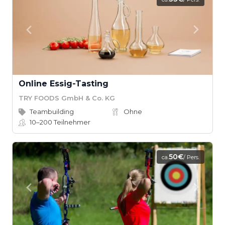
Online Essig-Tasting
TRY FOODS GmbH & Co. KG
Teambuilding
Ohne
10–200
Teilnehmer
50€
ca.
/ Pers.