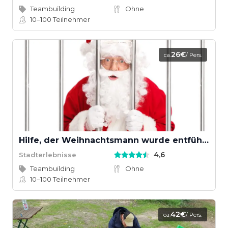
Teambuilding
Ohne
10–100
Teilnehmer
26€
ca.
/ Pers.
Hilfe, der Weihnachtsmann wurde entführt!
4,6
Stadterlebnisse
Teambuilding
Ohne
10–100
Teilnehmer
42€
ca.
/ Pers.