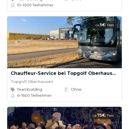
10–1000
Teilnehmer
5€
ca.
/ Pers.
Chauffeur-Service bei Topgolf Oberhausen
Topgolf Oberhausen
Teambuilding
Ohne
6–1600
Teilnehmer
75€
ca.
/ Pers.