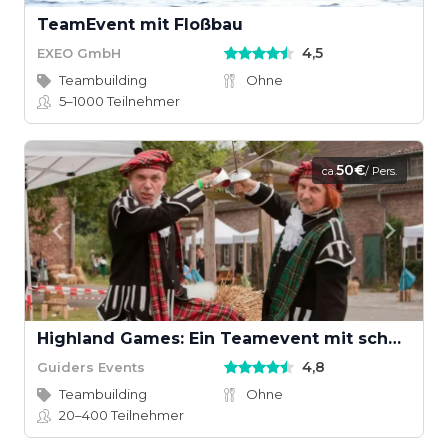
TeamEvent mit Floßbau
4,5
EXEO GmbH
Teambuilding
Ohne
5–1000
Teilnehmer
50€
ca.
/ Pers.
Highland Games: Ein Teamevent mit schottischem Wettkampfgeist
4,8
Guiders Events
Teambuilding
Ohne
20–400
Teilnehmer