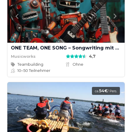
ONE TEAM, ONE SONG – Songwriting mit KI und echten Instrumenten
4,7
Musicworks
Teambuilding
Ohne
10–50
Teilnehmer
54€
ca.
/ Pers.