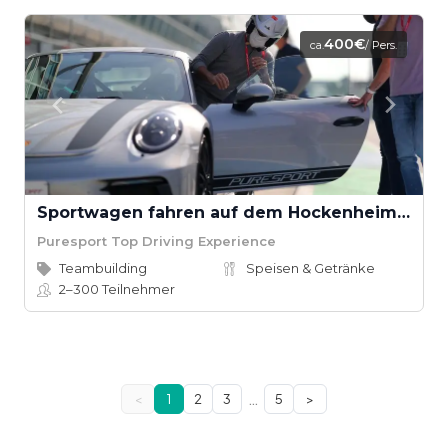
400€
ca.
/ Pers.
Sportwagen fahren auf dem Hockenheimring
Puresport Top Driving Experience
Teambuilding
Speisen & Getränke
2–300
Teilnehmer
…
<
1
2
3
5
>