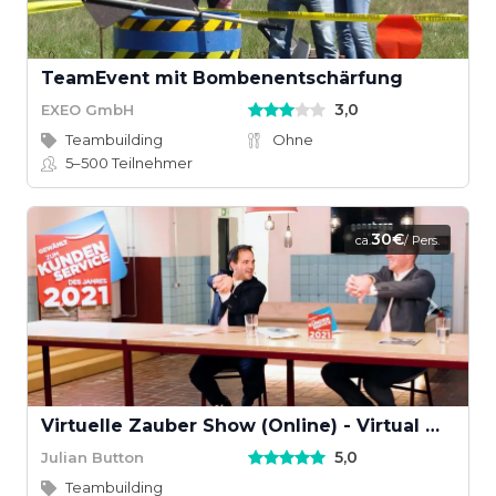
TeamEvent mit Bombenentschärfung
3,0
EXEO GmbH
Teambuilding
Ohne
5–500
Teilnehmer
30€
ca.
/ Pers.
Virtuelle Zauber Show (Online) - Virtual Magic Show
5,0
Julian Button
Teambuilding