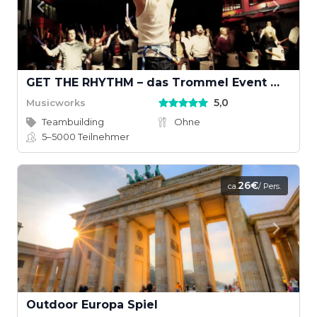
GET THE RHYTHM – das Trommel Event mit Groove
5,0
Musicworks
Teambuilding
Ohne
5–5000
Teilnehmer
26€
ca.
/ Pers.
Outdoor Europa Spiel