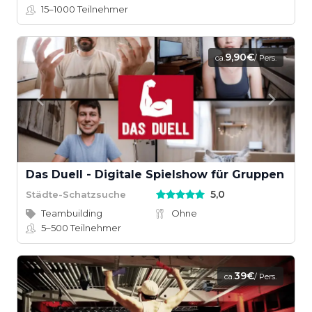
15–1000
Teilnehmer
9,90€
ca.
/ Pers.
Das Duell - Digitale Spielshow für Gruppen
5,0
Städte-Schatzsuche
Teambuilding
Ohne
5–500
Teilnehmer
39€
ca.
/ Pers.