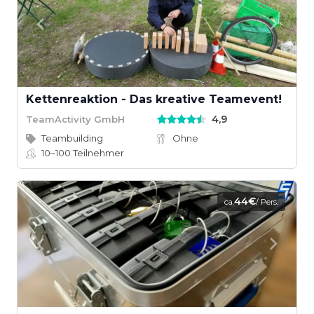
Kettenreaktion - Das kreative Teamevent!
4,9
TeamActivity GmbH
Teambuilding
Ohne
10–100
Teilnehmer
44€
ca.
/ Pers.