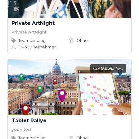
Private ArtNight
Private ArtNight
Teambuilding
Ohne
10–500
Teilnehmer
49,95€
ca.
/ Pers.
Tablet Rallye
younited
Teambuilding
Ohne