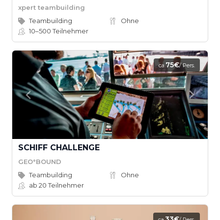
xpert teambuilding
Teambuilding
Ohne
10–500
Teilnehmer
75€
ca.
/ Pers.
SCHIFF CHALLENGE
GEO°BOUND
Teambuilding
Ohne
ab 20
Teilnehmer
33€
ca.
/ Pers.