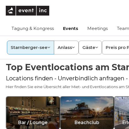
eventinc
Tagung & Kongress
Events
Meetings
Team
Starnberger-see
Anlass
Gäste
Preis pro 
Top Eventlocations am Sta
Locations finden - Unverbindlich anfragen -
Hier finden Sie eine Übersicht aller Miet- und Eventlocations am St
Bar / Lounge
Beachclub
Er