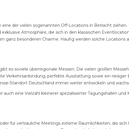
lte eine der vielen sogenannten Off-Locations in Betracht ziehe
xklusive Atmosphäre, die sich in den klassischen Eventlocations 
nen ganz besonderen Charme. Häufig werden solche Locations 
ibt es soviele überregionale Messen. Die vielen großen Messeha
ute Verkehrsanbindung, perfekte Ausstattung sowie ein riesiger 
Messe-Standort Deutschland immer weiter entwickeln und wachs
uch eine Vielzahl kleinerer spezialisierter Tagungshallen und 
der für vertrauliche Meetings externe Räumlichkeiten, die sich