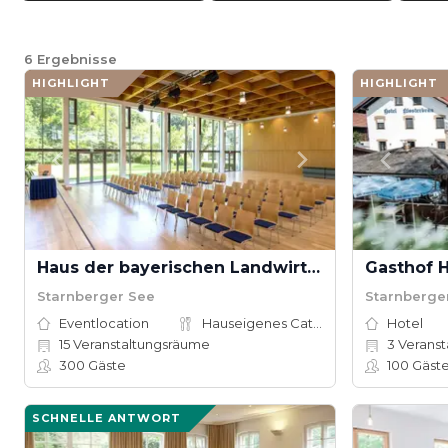
6
Ergebnisse
HIGHLIGHT
HIGHLIGHT
Haus der bayerischen Landwirtschaft Herrsching
Gasthof H
Starnberger See
Starnberge
Eventlocation
Hauseigenes Catering
Hotel
15
Veranstaltungsräume
3
Veranst
300
Gäste
100
Gäst
SCHNELLE ANTWORT