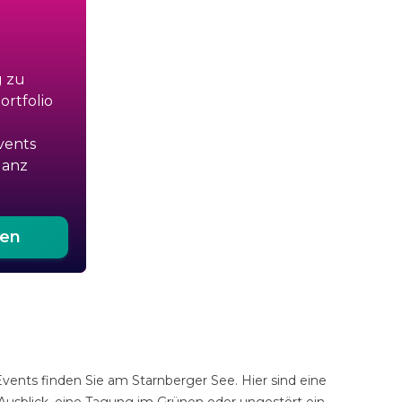
g zu
rtfolio
vents
ganz
ten
ents finden Sie am Starnberger See. Hier sind eine