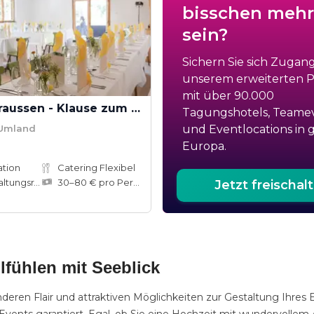
bisschen mehr
sein?
Sichern Sie sich Zugan
unserem erweiterten Po
mit über 90.000
Projekt Draussen - Klause zum Schindergraben
Tagungshotels, Teame
 Umland
und Eventlocations in 
Europa.
ation
Catering Flexibel
ungsräume
30–80 € pro Person
Jetzt freischal
e
lfühlen mit Seeblick
en Flair und attraktiven Möglichkeiten zur Gestaltung Ihres Ev