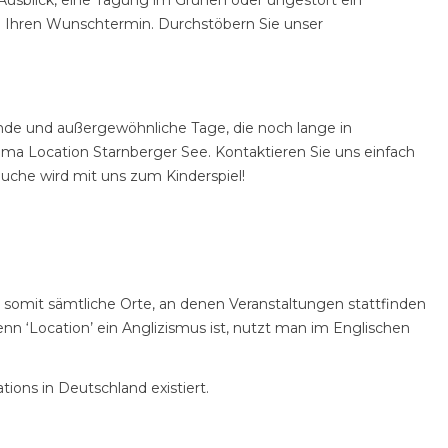
Ausblick, eine Tagung im Grünen oder ungestört ein
te Ihren Wunschtermin. Durchstöbern Sie unser
ende und außergewöhnliche Tage, die noch lange in
hema Location Starnberger See. Kontaktieren Sie uns einfach
Suche wird mit uns zum Kinderspiel!
t somit sämtliche Orte, an denen Veranstaltungen stattfinden
 ‘Location’ ein Anglizismus ist, nutzt man im Englischen
ions in Deutschland existiert.