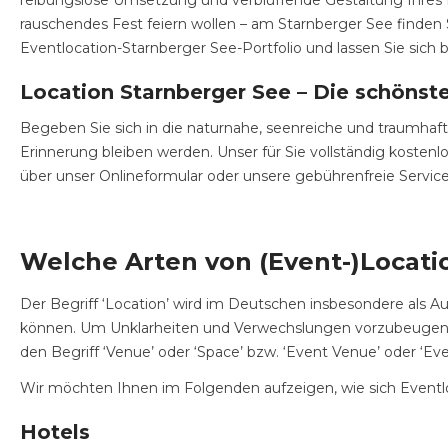
reibungslose Umsetzung und verblüffende Gestaltung Ihres E
rauschendes Fest feiern wollen – am Starnberger See finden 
Eventlocation-Starnberger See-Portfolio und lassen Sie sich 
Location Starnberger See – Die schönst
Begeben Sie sich in die naturnahe, seenreiche und traumhaft
Erinnerung bleiben werden. Unser für Sie vollständig kostenl
über unser Onlineformular oder unsere gebührenfreie Service
Welche Arten von (Event-)Locatio
Der Begriff ‘Location’ wird im Deutschen insbesondere als Au
können. Um Unklarheiten und Verwechslungen vorzubeugen wi
den Begriff ‘Venue’ oder ‘Space’ bzw. ‘Event Venue’ oder ‘Eve
Wir möchten Ihnen im Folgenden aufzeigen, wie sich Eventloc
Hotels