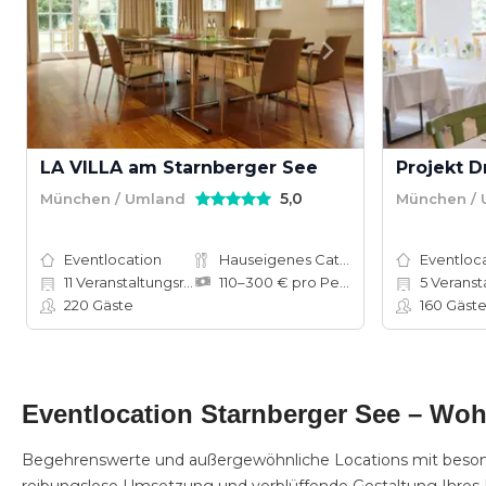
LA VILLA am Starnberger See
5,0
München / Umland
München /
Eventlocation
Hauseigenes Catering
Eventloc
11
Veranstaltungsräume
110–300 € pro Person
5
Veranstalt
220
Gäste
160
Gäst
Eventlocation Starnberger See – Woh
Begehrenswerte und außergewöhnliche Locations mit besonder