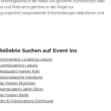
en Meetingräume in der Nähe von größeren Konferenzen oder
me und Webcams gehören in der Regel zur
ig ungestört wegweisende Entscheidungen diskutieren und
Beliebte Suchen auf Event Inc
Sommerfest-Locations Leipzig
Eventlocations Leipzig
Restaurant mieten Köln
Tagungsräume Hamburg
Bar mieten München
Teambuilding Ideen Bonn
Bar mieten Berlin
Film & Fotolocations Dortmund