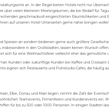
eranstaltungsorte an. In der Regel bieten Hotels nicht nur Über
wie über vielen kleineren Meetingräumen, die bei Bedarf für T
henden geschmackvoll eingerichteten Räumlichkeiten und Ballsäl
r Ihnen auf unseren Hotel-Unterseiten gerne näher bringen wollen
 und Speisen an sondern bedienen gerne auch größere Gesellsch
n, insbesondere in den Großstädten, lassen keinen Wunsch offen
et sich für eine Weihnachtsfeier vielleicht eher das gemütliche 
man Kunden oder zukünftige Kunden bei Kaffee und Croissant 
vents eignen sich Restaurants und Frühstücks-Cafes, die häufi
eser, Elbe, Donau und Main liegen, nimmt die Zahl der Eventsch
ewöhnlichen Teamevents, Firmenfeiern und Kundenevents ein. Wäh
ffen für bis zu 500 oder 1000 Personen. In einigen Städten lass