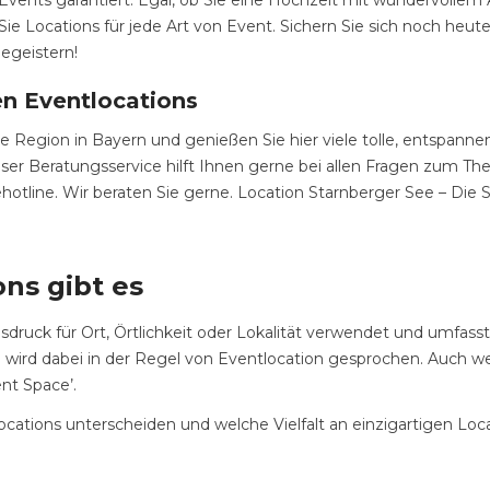
vents garantiert. Egal, ob Sie eine Hochzeit mit wundervollem 
Sie Locations für jede Art von Event. Sichern Sie sich noch heu
begeistern!
en Eventlocations
e Region in Bayern und genießen Sie hier viele tolle, entspann
oser Beratungsservice hilft Ihnen gerne bei allen Fragen zum T
hotline. Wir beraten Sie gerne. Location Starnberger See – Die 
ns gibt es
sdruck für Ort, Örtlichkeit oder Lokalität verwendet und umfass
rd dabei in der Regel von Eventlocation gesprochen. Auch wenn
nt Space’.
ations unterscheiden und welche Vielfalt an einzigartigen Locat