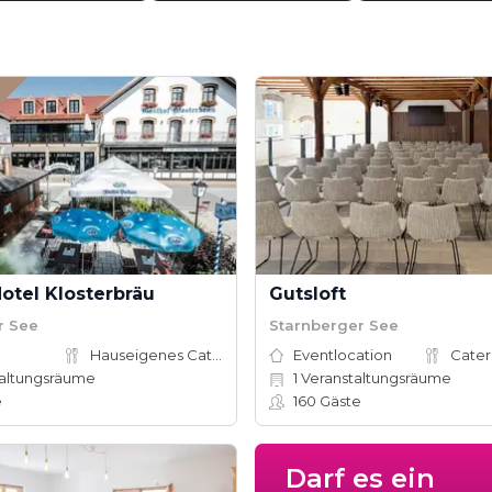
otel Klosterbräu
Gutsloft
r See
Starnberger See
Hauseigenes Catering
Eventlocation
Cater
altungsräume
1
Veranstaltungsräume
e
160
Gäste
Darf es ein