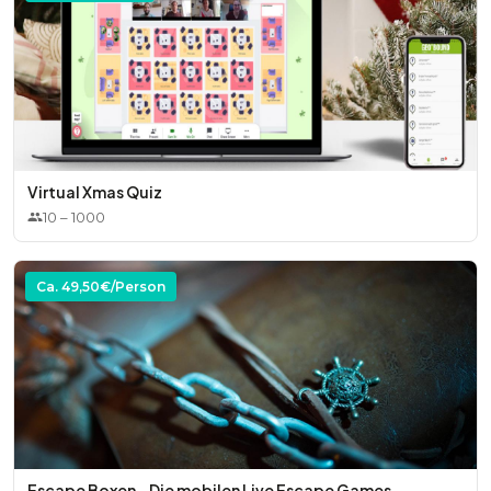
* Zubuchung mehrerer Spieltermine
Virtual Xmas Quiz
10
–
1000
Ca.
49,50
€/Person
Escape Boxen - Die mobilen Live Escape Games