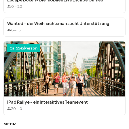
0
–
20
Wanted - der Weihnachtsman sucht Unterstützung
6
–
15
Ca.
55
€/Person
iPad Rallye – ein interaktives Teamevent
20
–
0
MEHR