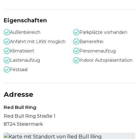
Event abseits des Alltäglichen. Die Mission ist einfach: Wo
sich Menschen wohlfühlen, wo Menschen begeistert
werden und wo sie Unvergessliches erleben, da werden
Eigenschaften
Ziele erreicht und Erfolge gefeiert.
Außenbereich
Parkplätze vorhanden
Selbstverständlich bietet der Red Bull Ring auch für private
Anfahrt mit LKW möglich
Barrierefrei
Anlässe den idealen Rahmen, der keine Wünsche offen
lässt.
Klimatisiert
Personenaufzug
Lastenaufzug
Indoor Autopräsentation
Festsaal
Adresse
Red Bull Ring
Red Bull Ring Straße 1
8724 Steiermark