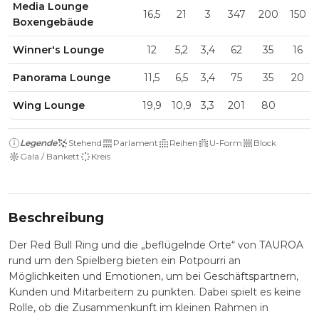
Media Lounge
16,5
21
3
347
200
150
Boxengebäude
Winner's Lounge
12
5,2
3,4
62
35
16
Panorama Lounge
11,5
6,5
3,4
75
35
20
Wing Lounge
19,9
10,9
3,3
201
80
Legende
Stehend
Parlament
Reihen
U-Form
Block
Gala / Bankett
Kreis
Beschreibung
Der Red Bull Ring und die
„beflügelnde Orte“
von TAUROA
rund um den Spielberg bieten ein Potpourri an
Möglichkeiten und Emotionen, um bei Geschäftspartnern,
Kunden und Mitarbeitern zu punkten. Dabei spielt es keine
Rolle, ob die Zusammenkunft im kleinen Rahmen in