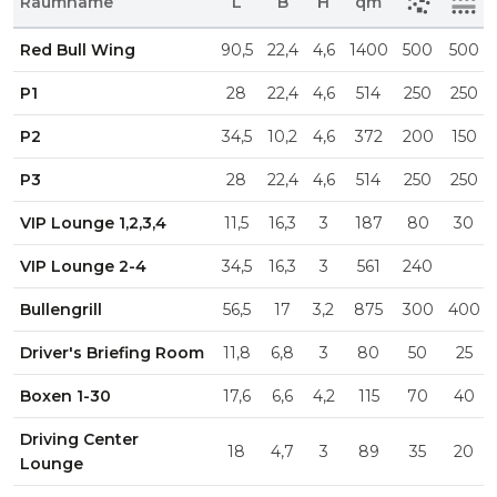
Raumname
L
B
H
qm
Red Bull Wing
90,5
22,4
4,6
1400
500
500
P1
28
22,4
4,6
514
250
250
P2
34,5
10,2
4,6
372
200
150
P3
28
22,4
4,6
514
250
250
VIP Lounge 1,2,3,4
11,5
16,3
3
187
80
30
VIP Lounge 2-4
34,5
16,3
3
561
240
Bullengrill
56,5
17
3,2
875
300
400
Driver's Briefing Room
11,8
6,8
3
80
50
25
Boxen 1-30
17,6
6,6
4,2
115
70
40
Driving Center
18
4,7
3
89
35
20
Lounge