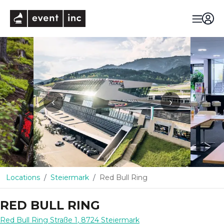
eventinc
‹
›
Locations
Steiermark
Red Bull Ring
RED BULL RING
Red Bull Ring Straße 1
,
8724
Steiermark