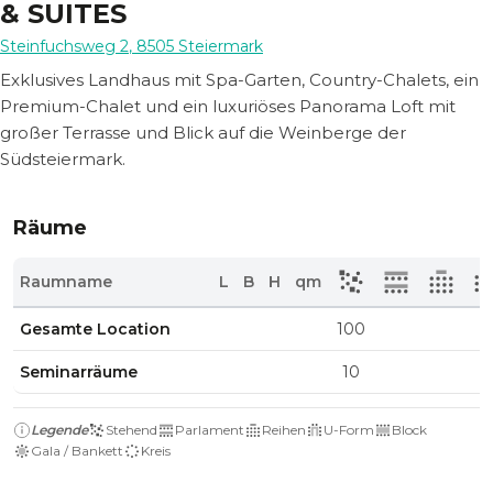
& SUITES
Steinfuchsweg 2
,
8505
Steiermark
Exklusives Landhaus mit Spa-Garten, Country-Chalets, ein
Premium-Chalet und ein luxuriöses Panorama Loft mit
großer Terrasse und Blick auf die Weinberge der
Südsteiermark.
Räume
Raumname
L
B
H
qm
Gesamte Location
100
Seminarräume
10
Legende
Stehend
Parlament
Reihen
U-Form
Block
Gala / Bankett
Kreis