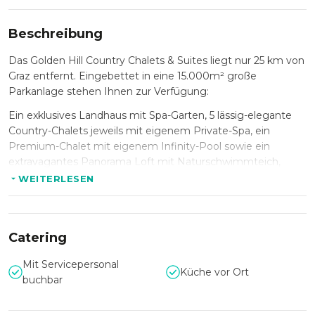
Beschreibung
Das Golden Hill Country Chalets & Suites liegt nur
2
5 km von
Graz entfernt. Eingebettet in eine 15.000m² große
Parkanlage stehen Ihnen zur
V
erfügung
:
Ein exklusives Landhaus mit Spa-Garten, 5 lässig-elegante
Country-Chalets jeweils mit eigenem Private-Spa, ein
Premium-Chalet mit eigenem Infinity-Pool sowie ein
extravagantes Panorama Loft mit Naturschwimmteich,
Infinity-Pool, Rosenpavillon, Lavendelhügel, Weinkeller,
WEITERLESEN
Innenhof und großer Terrasse mit Blick auf die Weinberge
der Südsteiermark.
In der für alle Gäste zugänglichen 4000 m²
Catering
großen, idyllischen Parkanlage stehen Ihnen unter anderem
ein Naturschwimmteich, eine Lounge sowie ein Sauna- und
Mit Servicepersonal
Küche vor Ort
ein Fitness-Kubus zur Verfügung.
buchbar
Das Golden Hill Resort ist besonders für Firmenevents,