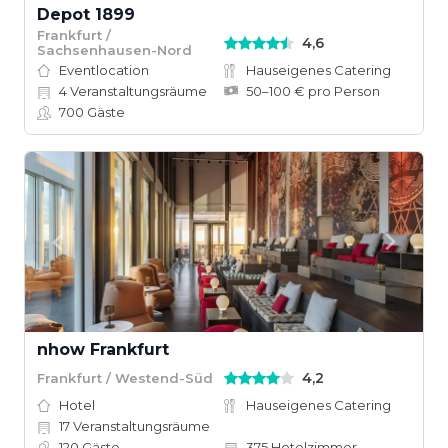
Depot 1899
Frankfurt /
4,6
Sachsenhausen-Nord
Eventlocation
Hauseigenes Catering
4
Veranstaltungsräume
50–100 € pro Person
700
Gäste
nhow Frankfurt
4,2
Frankfurt / Westend-Süd
Hotel
Hauseigenes Catering
17
Veranstaltungsräume
120
Gäste
375
Hotelzimmer