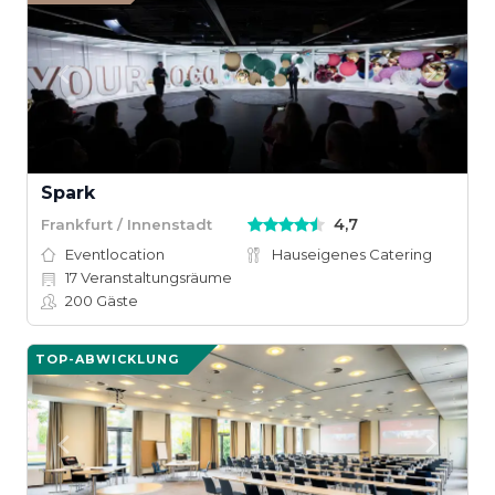
Spark
4,7
Frankfurt / Innenstadt
Eventlocation
Hauseigenes Catering
17
Veranstaltungsräume
200
Gäste
TOP-ABWICKLUNG