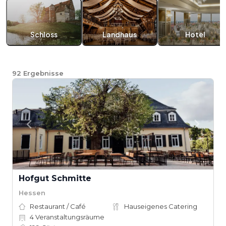
Schloss
Landhaus
Hotel
92
Ergebnisse
Hofgut Schmitte
Hessen
Restaurant / Café
Hauseigenes Catering
4
Veranstaltungsräume