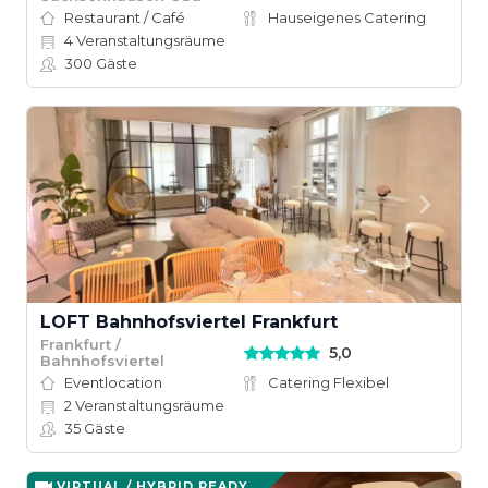
Restaurant / Café
Hauseigenes Catering
4
Veranstaltungsräume
300
Gäste
LOFT Bahnhofsviertel Frankfurt
Frankfurt /
5,0
Bahnhofsviertel
Eventlocation
Catering Flexibel
2
Veranstaltungsräume
35
Gäste
VIRTUAL / HYBRID READY