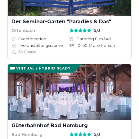
Der Seminar-Garten "Paradies & Das"
5,0
Offenbach
Eventlocation
Catering Flexibel
1
Veranstaltungsräume
10–50 € pro Person
50
Gäste
VIRTUAL / HYBRID READY
Güterbahnhof Bad Homburg
5,0
Bad Homburg