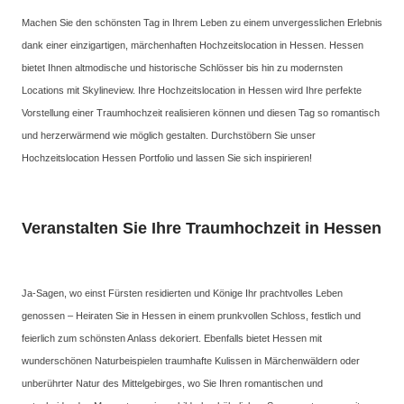
Machen Sie den schönsten Tag in Ihrem Leben zu einem unvergesslichen Erlebnis
dank einer einzigartigen, märchenhaften Hochzeitslocation in Hessen. Hessen
bietet Ihnen altmodische und historische Schlösser bis hin zu modernsten
Locations mit Skylineview. Ihre Hochzeitslocation in Hessen wird Ihre perfekte
Vorstellung einer Traumhochzeit realisieren können und diesen Tag so romantisch
und herzerwärmend wie möglich gestalten. Durchstöbern Sie unser
Hochzeitslocation Hessen Portfolio und lassen Sie sich inspirieren!
Veranstalten Sie Ihre Traumhochzeit in Hessen
Ja-Sagen, wo einst Fürsten residierten und Könige Ihr prachtvolles Leben
genossen – Heiraten Sie in Hessen in einem prunkvollen Schloss, festlich und
feierlich zum schönsten Anlass dekoriert. Ebenfalls bietet Hessen mit
wunderschönen Naturbeispielen traumhafte Kulissen in Märchenwäldern oder
unberührter Natur des Mittelgebirges, wo Sie Ihren romantischen und