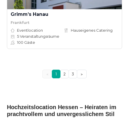
Grimm’s Hanau
Frankfurt
Eventlocation
Hauseigenes Catering
5
Veranstaltungsräume
100
Gäste
<
1
2
3
>
Hochzeitslocation Hessen – Heiraten im
prachtvollem und unvergesslichem Stil