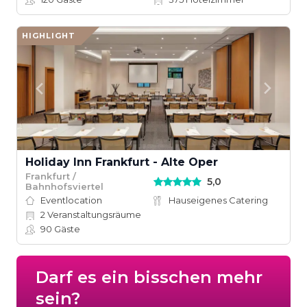
HIGHLIGHT
Holiday Inn Frankfurt - Alte Oper
Frankfurt /
5,0
Bahnhofsviertel
Eventlocation
Hauseigenes Catering
2
Veranstaltungsräume
90
Gäste
Darf es ein bisschen mehr
sein?