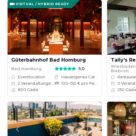
VIRTUAL / HYBRID READY
Güterbahnhof Bad Homburg
Tally's R
Wiesbaden 
5,0
Bad Homburg
Biebrich
Eventlocation
Hauseigenes Catering
Restauran
2
Veranstaltungsräume
100–150 € pro Person
0
Veranstal
800
Gäste
250
Gäst