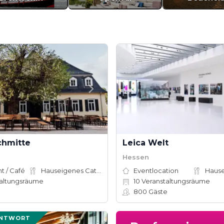
chmitte
Leica Welt
Hessen
t / Café
Hauseigenes Catering
Eventlocation
altungsräume
10
Veranstaltungsräume
800
Gäste
ANTWORT