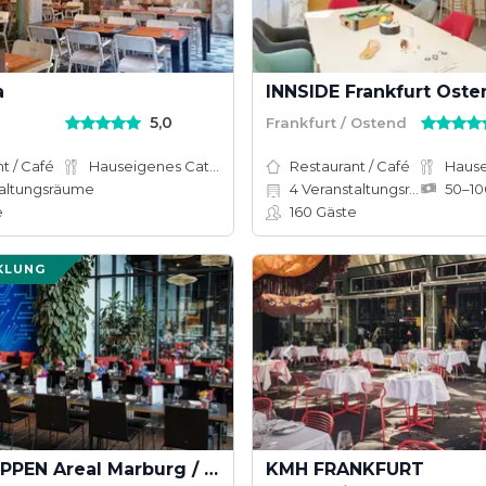
a
INNSIDE Frankfurt Oste
5,0
Frankfurt / Ostend
t / Café
Hauseigenes Catering
Restaurant / Café
altungsräume
4
Veranstaltungsräume
e
160
Gäste
KLUNG
LOKSCHUPPEN Areal Marburg / NOXX Hotel
KMH FRANKFURT