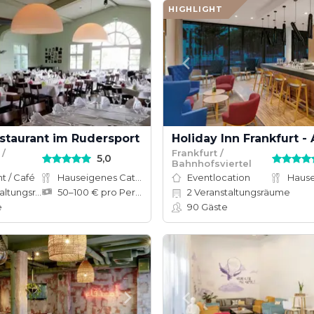
HIGHLIGHT
estaurant im Rudersport
Holiday Inn Frankfurt -
/
Frankfurt /
5,0
Bahnhofsviertel
t / Café
Hauseigenes Catering
Eventlocation
tungsräume
50–100 € pro Person
2
Veranstaltungsräume
e
90
Gäste