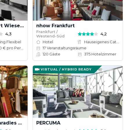
Design Offices Frankfurt Wiesenhüttenplatz
nhow Frankfurt
Frankfurt /
4,3
4,2
Westend-Süd
ing Flexibel
Hotel
Hauseigenes Catering
70–130 € pro Person
17
Veranstaltungsräume
120
Gäste
375
Hotelzimmer
VIRTUAL / HYBRID READY
Der Seminar-Garten "Paradies & Das"
PERCUMA