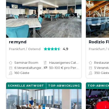
re:mynd
Rodizio 
4,9
Frankfurt / Ostend
Frankfurt /
Seminar Room
Hauseigenes Catering
Restauran
6
Veranstaltungsräume
50–100 € pro Person
5
Veranstalt
160
Gäste
350
Gäst
SCHNELLE ANTWORT
TOP-ABWICKLUNG
TOP-ABWIC