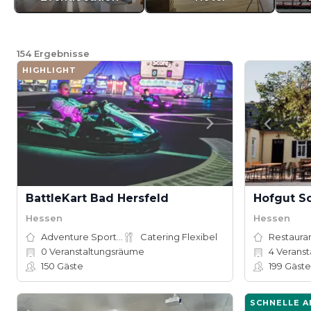
154
Ergebnisse
HIGHLIGHT
BattleKart Bad Hersfeld
Hofgut S
Hessen
Hessen
Adventure Sports Site
Catering Flexibel
Restauran
0
Veranstaltungsräume
4
Veranst
150
Gäste
199
Gäste
SCHNELLE 