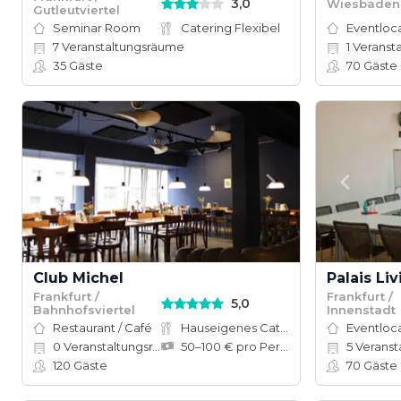
3,0
Wiesbaden
Gutleutviertel
Seminar Room
Catering Flexibel
Eventloc
7
Veranstaltungsräume
1
Veranst
35
Gäste
70
Gäste
Club Michel
Frankfurt /
Frankfurt /
5,0
Bahnhofsviertel
Innenstadt
Restaurant / Café
Hauseigenes Catering
Eventloc
0
Veranstaltungsräume
50–100 € pro Person
5
Veranstalt
120
Gäste
70
Gäste