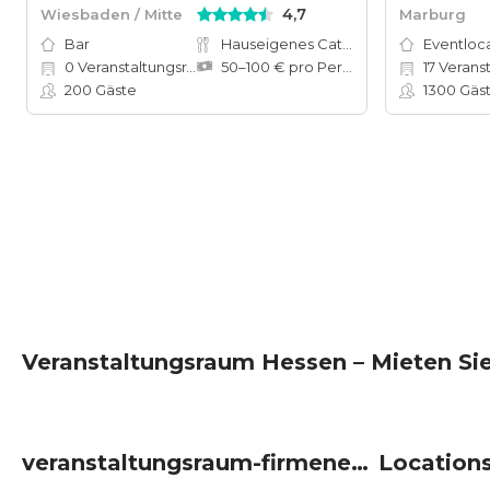
4,7
Wiesbaden / Mitte
Marburg
Bar
Hauseigenes Catering
Eventloc
0
Veranstaltungsräume
50–100 € pro Person
17
Verans
200
Gäste
1300
Gäs
Veranstaltungsraum Hessen – Mieten Sie
veranstaltungsraum-firmenevents um Hessen
Location