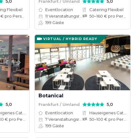
5,0
5,0
Frankfurt / Umland
ing Flexibel
Eventlocation
Catering Flexibel
10–50 € pro Person
11
Veranstaltungsräume
50–160 € pro Person
199
Gäste
VIRTUAL / HYBRID READY
Botanical
5,0
5,0
Frankfurt / Umland
Hauseigenes Catering
Eventlocation
Hauseigenes Catering
100–130 € pro Person
7
Veranstaltungsräume
50–100 € pro Person
199
Gäste