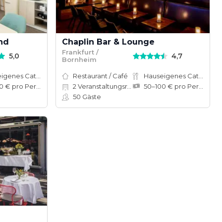
nd
Chaplin Bar & Lounge
Frankfurt /
5,0
4,7
Bornheim
Hauseigenes Catering
Restaurant / Café
Hauseigenes Catering
50–100 € pro Person
2
Veranstaltungsräume
50–100 € pro Person
50
Gäste