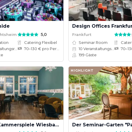
mide
5,0
chtsheim
Frankfurt
ation
Catering Flexibel
Seminar Room
Cater
tungsräume
70–130 € pro Person
10
Veranstaltungsräume
te
199
Gäste
HIGHLIGHT
Theater Kammerspiele Wiesbaden