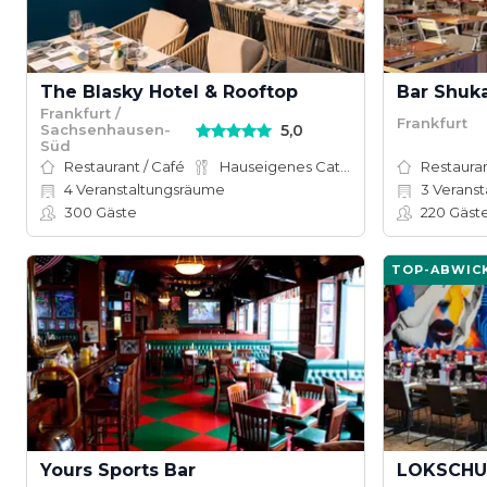
The Blasky Hotel & Rooftop
Bar Shuk
Frankfurt /
Frankfurt
5,0
Sachsenhausen-
Süd
Restaurant / Café
Hauseigenes Catering
Restauran
4
Veranstaltungsräume
3
Veranst
300
Gäste
220
Gäst
TOP-ABWIC
Yours Sports Bar