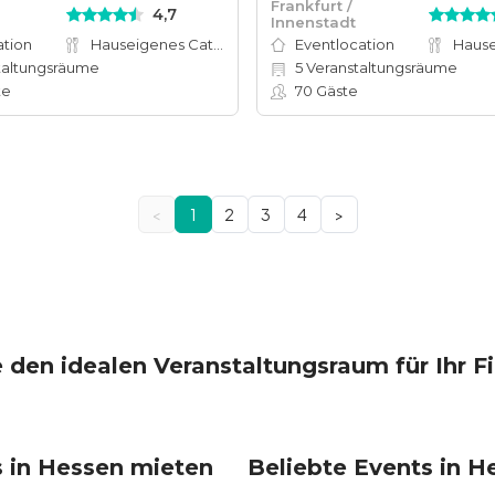
Frankfurt /
4,7
Innenstadt
ation
Hauseigenes Catering
Eventlocation
taltungsräume
5
Veranstaltungsräume
te
70
Gäste
<
1
2
3
4
>
 den idealen Veranstaltungsraum für Ihr 
s in Hessen mieten
Beliebte Events in H