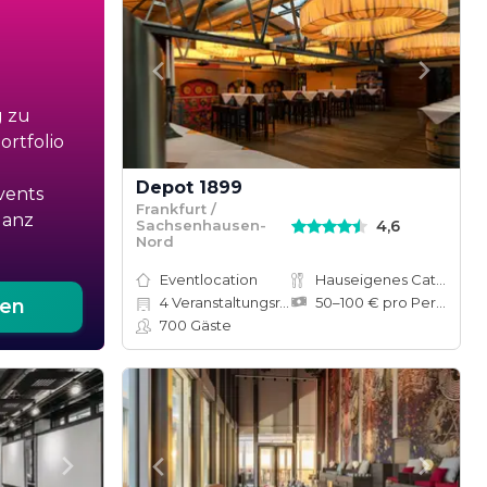
g zu
rtfolio
Depot 1899
vents
Frankfurt /
ganz
4,6
Sachsenhausen-
Nord
Eventlocation
Hauseigenes Catering
4
Veranstaltungsräume
50–100 € pro Person
ten
700
Gäste