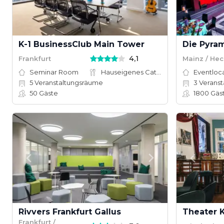
K-1 BusinessClub Main Tower
Die Pyra
4,1
Frankfurt
Mainz / He
Seminar Room
Hauseigenes Catering
Eventloc
5
Veranstaltungsräume
3
Veranstal
50
Gäste
1800
Gäs
Rivvers Frankfurt Gallus
Frankfurt /