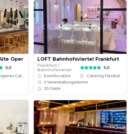
 Alte Oper
LOFT Bahnhofsviertel Frankfurt
Frankfurt /
5,0
5,0
Bahnhofsviertel
Hauseigenes Catering
Eventlocation
Catering Flexibel
2
Veranstaltungsräume
35
Gäste