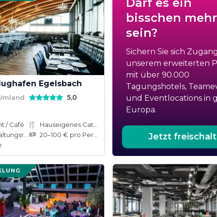
Darf es ein
bisschen mehr
sein?
Sichern Sie sich Zugan
unserem erweiterten Po
mit über 90.000
Flughafen Egelsbach
Tagungshotels, Teame
5,0
 Umland
und Eventlocations in 
Europa.
t / Café
Hauseigenes Catering
ungsräume
20–100 € pro Person
Jetzt freischal
e
KLUNG