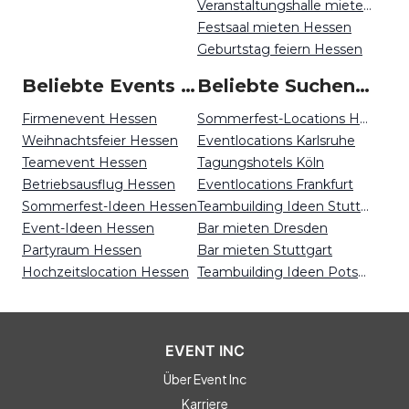
Veranstaltungshalle mieten Hessen
Festsaal mieten Hessen
Geburtstag feiern Hessen
Beliebte Events in Hessen
Beliebte Suchen auf Event Inc
Firmenevent Hessen
Sommerfest-Locations Hamburg
Weihnachtsfeier Hessen
Eventlocations Karlsruhe
Teamevent Hessen
Tagungshotels Köln
Betriebsausflug Hessen
Eventlocations Frankfurt
Sommerfest-Ideen Hessen
Teambuilding Ideen Stuttgart
Event-Ideen Hessen
Bar mieten Dresden
Partyraum Hessen
Bar mieten Stuttgart
Hochzeitslocation Hessen
Teambuilding Ideen Potsdam
EVENT INC
Über Event Inc
Karriere