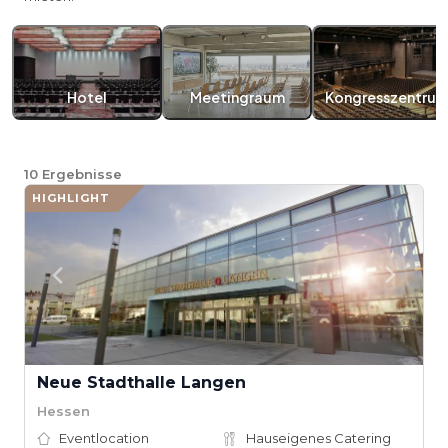
Hotel
Meetingraum
Kongresszentru
10
Ergebnisse
HIGHLIGHT
Neue Stadthalle Langen
Hessen
Eventlocation
Hauseigenes Catering