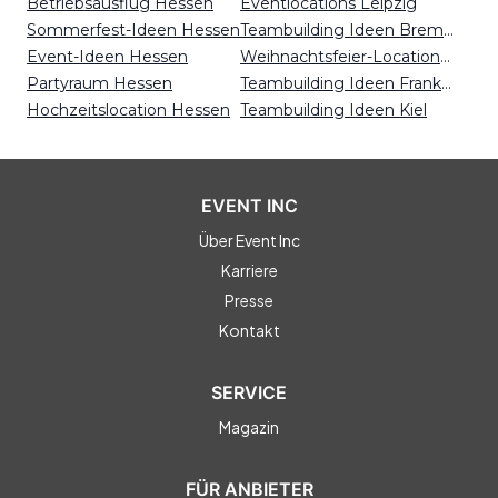
Betriebsausflug Hessen
Eventlocations Leipzig
Sommerfest-Ideen Hessen
Teambuilding Ideen Bremen
Event-Ideen Hessen
Weihnachtsfeier-Locations Bremen
Partyraum Hessen
Teambuilding Ideen Frankfurt
Hochzeitslocation Hessen
Teambuilding Ideen Kiel
EVENT INC
Über Event Inc
Karriere
Presse
Kontakt
SERVICE
Magazin
FÜR ANBIETER