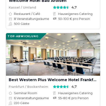
Welcome Hotel Bad Arolsen
4,7
Kassel / Umland
Restaurant / Café
Hauseigenes Catering
8
Veranstaltungsräume
50–100 € pro Person
500
Gäste
TOP-ABWICKLUNG
Best Western Plus Welcome Hotel Frankfurt
4,7
Frankfurt / Bockenheim
Seminar Room
Hauseigenes Catering
6
Veranstaltungsräume
55–80 € pro Person
220
Gäste