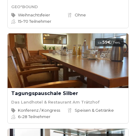
GEO°BOUND
Weihnachtsfeier
Ohne
15–70
Teilnehmer
59€
ca.
/ Pers.
Tagungspauschale Silber
Das Landhotel & Restaurant Am Trätzhof
Konferenz / Kongress
Speisen & Getränke
6–28
Teilnehmer