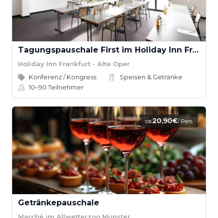
Tagungspauschale First im Holiday Inn Frankfurt - Alte Oper
Holiday Inn Frankfurt - Alte Oper
Konferenz / Kongress
Speisen & Getränke
10–90
Teilnehmer
20,90€
ca.
/ Pers.
Getränkepauschale
Marché im Allwetterzoo Münster