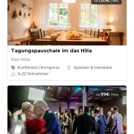
130€
ca.
/ Pers.
Tagungspauschale im das Hilla
Das Hilla
Konferenz / Kongress
Speisen & Getränke
5–22
Teilnehmer
99€
ca.
/ Pers.