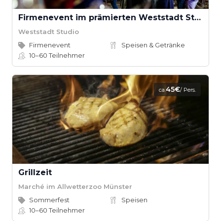
Firmenevent im prämierten Weststadt Studio
Weststadt Studio
Firmenevent
Speisen & Getränke
10–60
Teilnehmer
45€
ca.
/ Pers.
Grillzeit
Marché im Allwetterzoo Münster
Sommerfest
Speisen
10–60
Teilnehmer