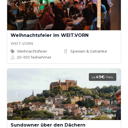
Weihnachtsfeier im WEIT.VORN
WEIT.VORN
Weihnachtsfeier
Speisen & Getränke
20–100
Teilnehmer
49€
ca.
/ Pers.
Sundowner über den Dächern