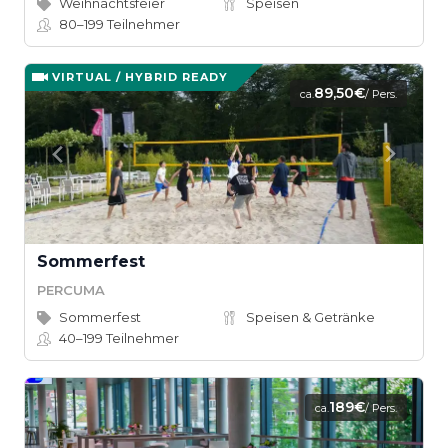
Weihnachtsfeier
Speisen
80–199
Teilnehmer
VIRTUAL / HYBRID READY
89,50€
ca.
/ Pers.
Sommerfest
PERCUMA
Sommerfest
Speisen & Getränke
40–199
Teilnehmer
189€
ca.
/ Pers.