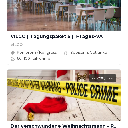
VILCO | Tagungspaket S | 1-Tages-VA
VILCO
Konferenz / Kongress
Speisen & Getränke
60–100
Teilnehmer
75€
ca.
/ Pers.
Der verschwundene Weihnachtsmann - Rettet Weihnachten! (Teamevent)