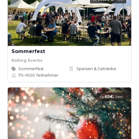
Sommerfest
Rolling Events
Sommerfest
Speisen & Getränke
70–1000
Teilnehmer
65€
ca.
/ Pers.