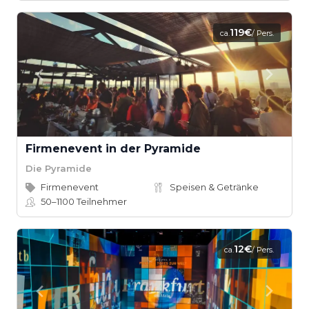
119€
ca.
/ Pers.
Firmenevent in der Pyramide
Die Pyramide
Firmenevent
Speisen & Getränke
50–1100
Teilnehmer
12€
ca.
/ Pers.