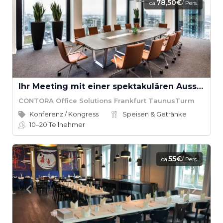
78,50€
ca.
/ Pers.
Ihr Meeting mit einer spektakulären Aussicht über Frankfurt
CONTORA Office Solutions Frankfurt TaunusTurm
Konferenz / Kongress
Speisen & Getränke
10–20
Teilnehmer
55€
ca.
/ Pers.