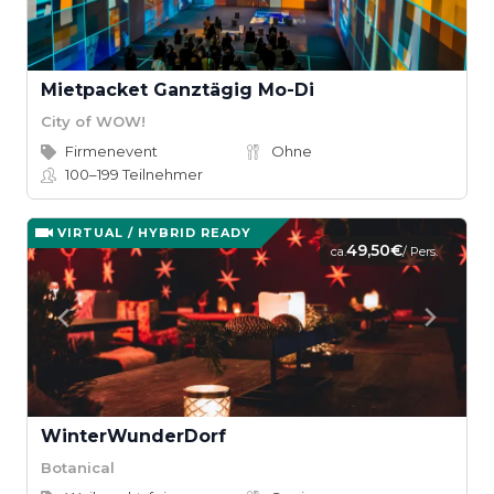
Mietpacket Ganztägig Mo-Di
City of WOW!
Firmenevent
Ohne
100–199
Teilnehmer
VIRTUAL / HYBRID READY
49,50€
ca.
/ Pers.
WinterWunderDorf
Botanical