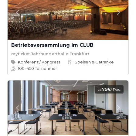
Betriebsversammlung im CLUB
myticket Jahrhunderthalle Frankfurt
Konferenz / Kongress
Speisen & Getränke
100–450
Teilnehmer
79€
ca.
/ Pers.