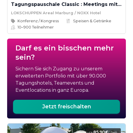
Tagungspauschale Classic : Meetings mit Charakter
LOKSCHUPPEN Areal Marburg / NOXX Hotel
Konferenz / Kongress
Speisen & Getränke
10–900
Teilnehmer
Darf es ein bisschen mehr
sein?
Sichern Sie sich Zugang zu unserem
erweiterten Portfolio mit über 90.000
Tagungshotels, Teamevents und
Eventlocations in ganz Europa.
Jetzt freischalten
85,90€
ca.
/ Pers.