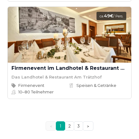
49€
ca.
/ Pers.
Firmenevent im Landhotel & Restaurant Am Trätzhof
Das Landhotel & Restaurant Am Trätzhof
Firmenevent
Speisen & Getränke
10–80
Teilnehmer
<
1
2
3
>