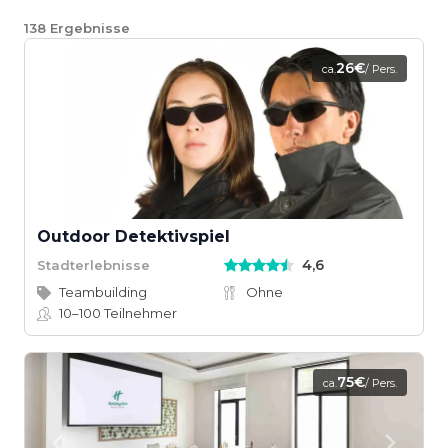
138
Ergebnisse
26€
ca.
/ Pers.
Outdoor Detektivspiel
4,6
Stadterlebnisse
Teambuilding
Ohne
10–100
Teilnehmer
75€
ca.
/ Pers.