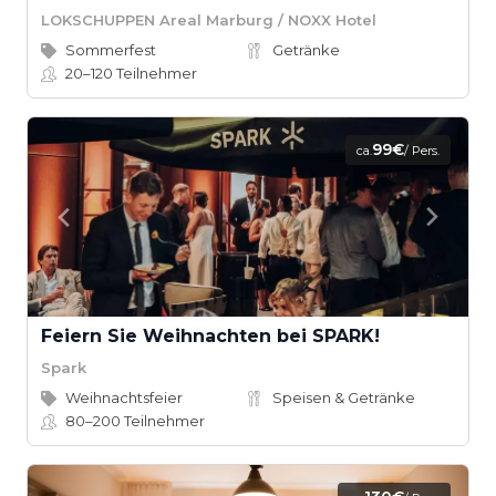
LOKSCHUPPEN Areal Marburg / NOXX Hotel
Sommerfest
Getränke
20–120
Teilnehmer
99€
ca.
/ Pers.
Feiern Sie Weihnachten bei SPARK!
Spark
Weihnachtsfeier
Speisen & Getränke
80–200
Teilnehmer