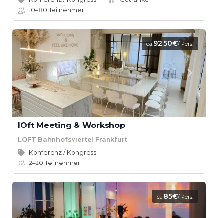
10–80
Teilnehmer
92,50€
ca.
/ Pers.
lOft Meeting & Workshop
LOFT Bahnhofsviertel Frankfurt
Konferenz / Kongress
2–20
Teilnehmer
85€
ca.
/ Pers.