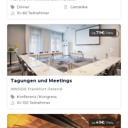
Dinner
Getränke
10–60
Teilnehmer
79€
ca.
/ Pers.
Tagungen und Meetings
INNSIDE Frankfurt Ostend
Konferenz / Kongress
10–130
Teilnehmer
49€
ca.
/ Pers.