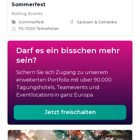
Sommerfest
Rolling Events
Sommerfest
Speisen & Getränke
70–1000
Teilnehmer
Darf es ein bisschen mehr
sein?
Sichern Sie sich Zugang zu unserem
erweiterten Portfolio mit über 90.000
Tagungshotels, Teamevents und
Eventlocations in ganz Europa.
Jetzt freischalten
65€
ca.
/ Pers.