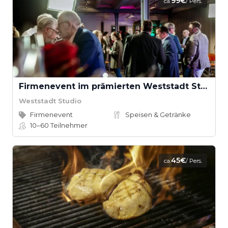
99€
ca.
/ Pers.
Firmenevent im prämierten Weststadt Studio
Weststadt Studio
Firmenevent
Speisen & Getränke
10–60
Teilnehmer
45€
ca.
/ Pers.