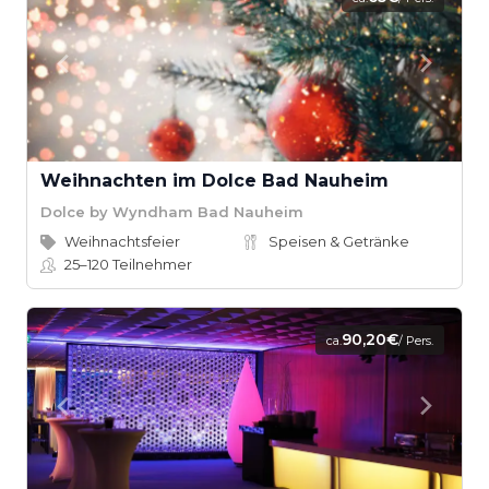
Weihnachten im Dolce Bad Nauheim
Dolce by Wyndham Bad Nauheim
Weihnachtsfeier
Speisen & Getränke
25–120
Teilnehmer
90,20€
ca.
/ Pers.