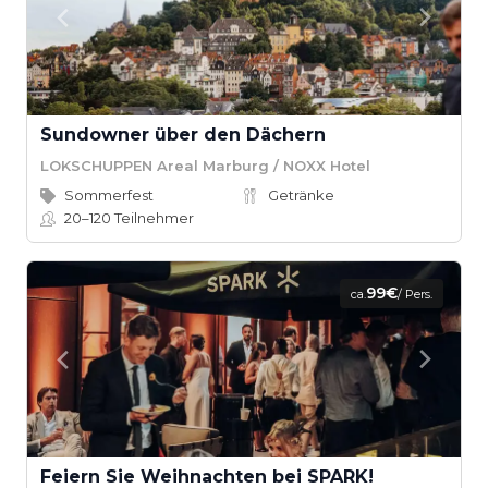
Sundowner über den Dächern
LOKSCHUPPEN Areal Marburg / NOXX Hotel
Sommerfest
Getränke
20–120
Teilnehmer
99€
ca.
/ Pers.
Feiern Sie Weihnachten bei SPARK!