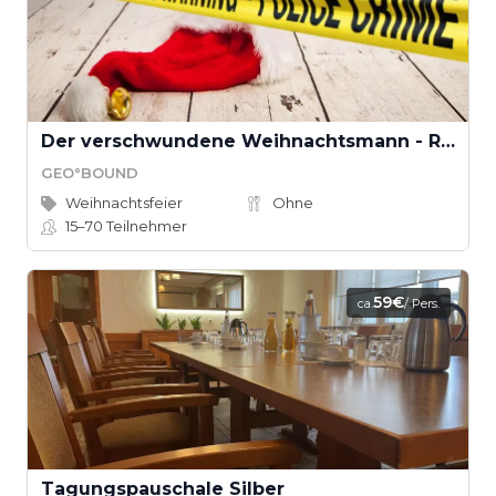
Der verschwundene Weihnachtsmann - Rettet Weihnachten! (Teamevent)
GEO°BOUND
Weihnachtsfeier
Ohne
15–70
Teilnehmer
59€
ca.
/ Pers.
Tagungspauschale Silber