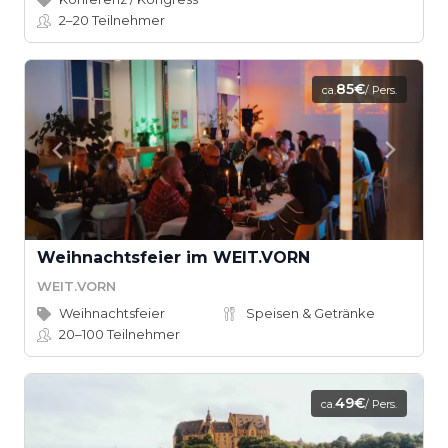
2–20
Teilnehmer
85€
ca.
/ Pers.
Weihnachtsfeier im WEIT.VORN
WEIT.VORN
Weihnachtsfeier
Speisen & Getränke
20–100
Teilnehmer
49€
ca.
/ Pers.