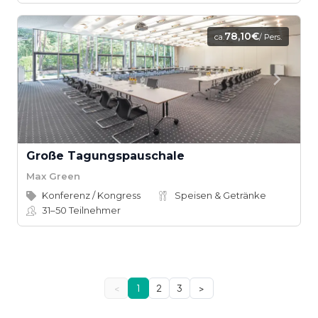
78,10€
ca.
/ Pers.
Große Tagungspauschale
Max Green
Konferenz / Kongress
Speisen & Getränke
31–50
Teilnehmer
<
1
2
3
>