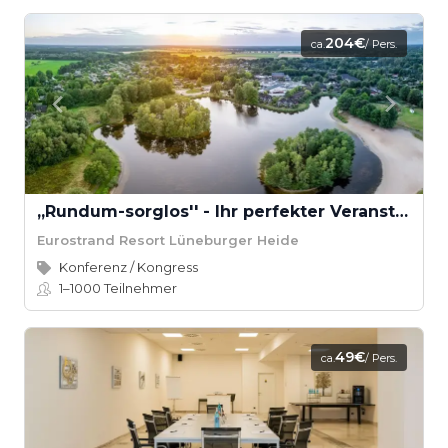
204€
ca.
/ Pers.
,,Rundum-sorglos'' - Ihr perfekter Veranstaltungstag
Eurostrand Resort Lüneburger Heide
Konferenz / Kongress
1–1000
Teilnehmer
49€
ca.
/ Pers.