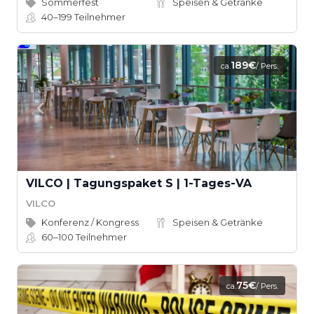
Sommerfest
Speisen & Getränke
40–199
Teilnehmer
189€
ca.
/ Pers.
VILCO | Tagungspaket S | 1-Tages-VA
VILCO
Konferenz / Kongress
Speisen & Getränke
60–100
Teilnehmer
75€
ca.
/ Pers.