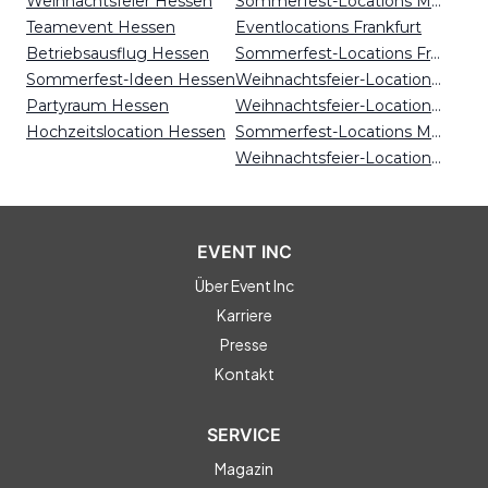
Weihnachtsfeier Hessen
Sommerfest-Locations München
Teamevent Hessen
Eventlocations Frankfurt
Betriebsausflug Hessen
Sommerfest-Locations Frankfurt
Sommerfest-Ideen Hessen
Weihnachtsfeier-Locations Köln
Partyraum Hessen
Weihnachtsfeier-Locations Münster
Hochzeitslocation Hessen
Sommerfest-Locations Magdeburg
Weihnachtsfeier-Locations Hannover
EVENT INC
Über Event Inc
Karriere
Presse
Kontakt
SERVICE
Magazin