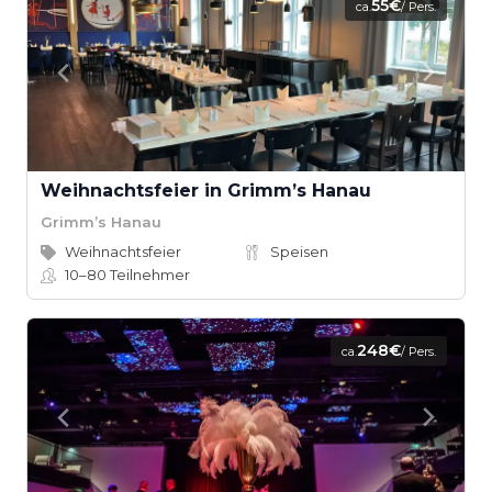
55€
ca.
/ Pers.
Weihnachtsfeier in Grimm’s Hanau
Grimm’s Hanau
Weihnachtsfeier
Speisen
10–80
Teilnehmer
248€
ca.
/ Pers.