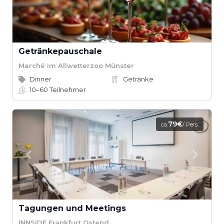
Getränkepauschale
Marché im Allwetterzoo Münster
Dinner
Getränke
10–60
Teilnehmer
79€
ca.
/ Pers.
Tagungen und Meetings
INNSIDE Frankfurt Ostend