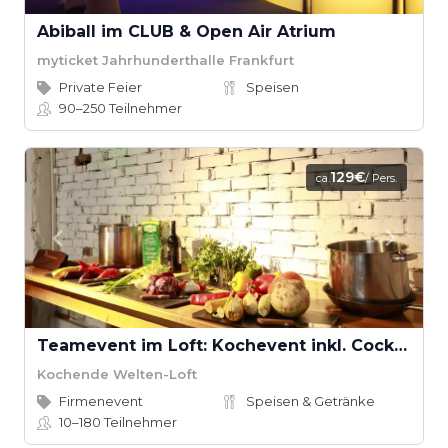
Abiball im CLUB & Open Air Atrium
myticket Jahrhunderthalle Frankfurt
Private Feier
Speisen
90–250
Teilnehmer
129€
ca.
/ Pers.
Teamevent im Loft: Kochevent inkl. Cocktail-Workshop ab 16 Teilnehmern
Kochende Welten-Loft
Firmenevent
Speisen & Getränke
10–180
Teilnehmer