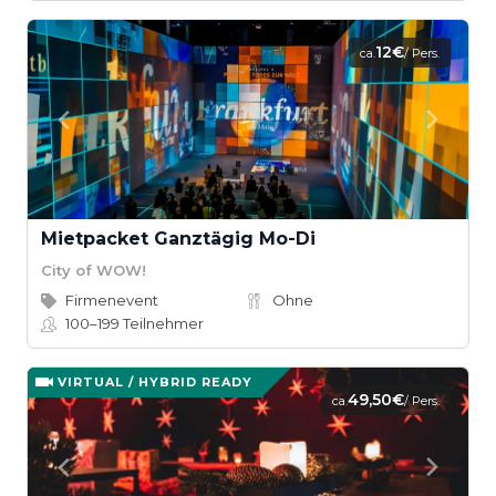
12€
ca.
/ Pers.
Mietpacket Ganztägig Mo-Di
City of WOW!
Firmenevent
Ohne
100–199
Teilnehmer
VIRTUAL / HYBRID READY
49,50€
ca.
/ Pers.