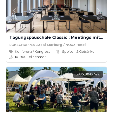
Tagungspauschale Classic : Meetings mit Charakter
LOKSCHUPPEN Areal Marburg / NOXX Hotel
Konferenz / Kongress
Speisen & Getränke
10–900
Teilnehmer
85,90€
ca.
/ Pers.