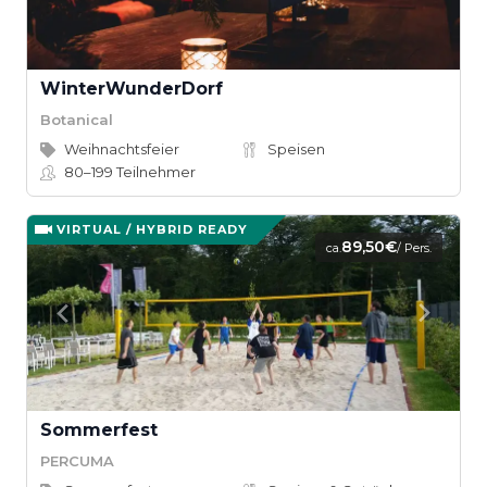
WinterWunderDorf
Botanical
Weihnachtsfeier
Speisen
80–199
Teilnehmer
VIRTUAL / HYBRID READY
89,50€
ca.
/ Pers.
Sommerfest
PERCUMA