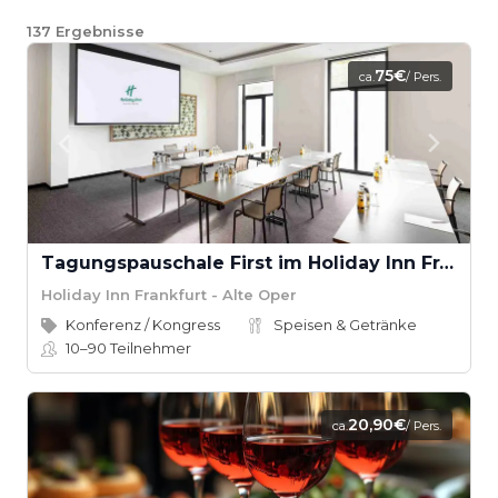
137
Ergebnisse
75€
ca.
/ Pers.
Tagungspauschale First im Holiday Inn Frankfurt - Alte Oper
Holiday Inn Frankfurt - Alte Oper
Konferenz / Kongress
Speisen & Getränke
10–90
Teilnehmer
20,90€
ca.
/ Pers.