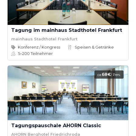
Tagung im mainhaus Stadthotel Frankfurt
mainhaus Stadthotel Frankfurt
Konferenz / Kongress
Speisen & Getränke
5–200
Teilnehmer
68€
ca.
/ Pers.
Tagungspauschale AHORN Classic
AHORN Berghotel Friedrichroda