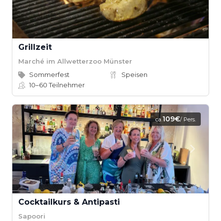
Grillzeit
Marché im Allwetterzoo Münster
Sommerfest
Speisen
10–60
Teilnehmer
109€
ca.
/ Pers.
Cocktailkurs & Antipasti
Sapoori