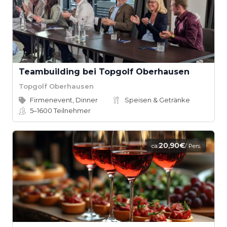
Teambuilding bei Topgolf Oberhausen
Topgolf Oberhausen
Firmenevent, Dinner
Speisen & Getränke
5–1600
Teilnehmer
20,90€
ca.
/ Pers.