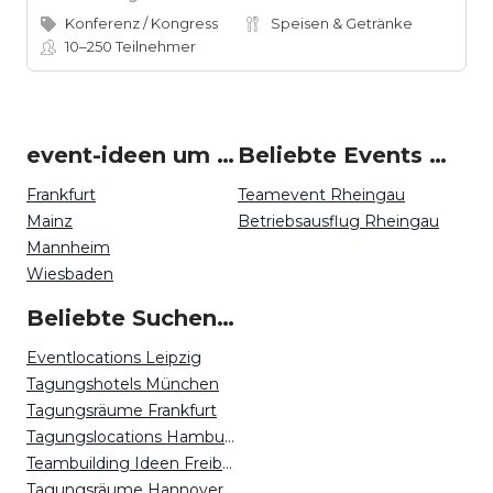
Konferenz / Kongress
Speisen & Getränke
10–250
Teilnehmer
event-ideen um Rheingau
Beliebte Events in Rheingau
Frankfurt
Teamevent Rheingau
Mainz
Betriebsausflug Rheingau
Mannheim
Wiesbaden
Beliebte Suchen auf Event Inc
Eventlocations Leipzig
Tagungshotels München
Tagungsräume Frankfurt
Tagungslocations Hamburg
Teambuilding Ideen Freiburg
Tagungsräume Hannover