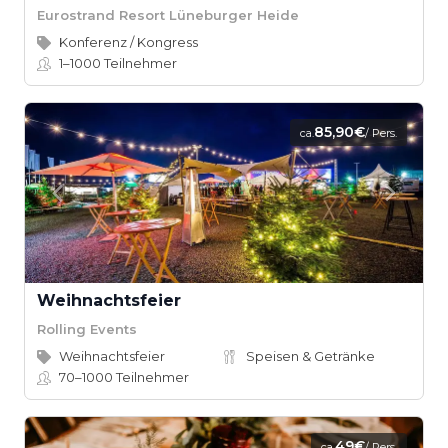
Eurostrand Resort Lüneburger Heide
Konferenz / Kongress
1–1000
Teilnehmer
85,90€
ca.
/ Pers.
Weihnachtsfeier
Rolling Events
Weihnachtsfeier
Speisen & Getränke
70–1000
Teilnehmer
49€
ca.
/ Pers.