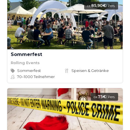
85,90€
ca.
/ Pers.
Sommerfest
Rolling Events
Sommerfest
Speisen & Getränke
70–1000
Teilnehmer
75€
ca.
/ Pers.