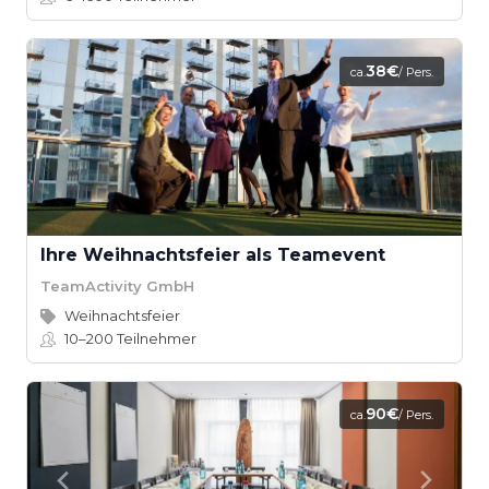
38€
ca.
/ Pers.
Ihre Weihnachtsfeier als Teamevent
TeamActivity GmbH
Weihnachtsfeier
10–200
Teilnehmer
90€
ca.
/ Pers.