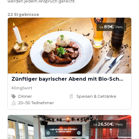
werden jedem Anspruch gerecht.
22
Ergebnisse
89€
ca.
/ Pers.
Zünftiger bayrischer Abend mit Bio-Schmankerl im Family Style
Klinglwirt
Dinner
Speisen & Getränke
20–50
Teilnehmer
26,50€
ca.
/ Pers.