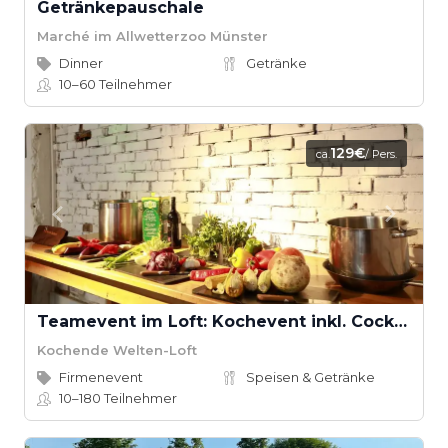
Getränkepauschale
Marché im Allwetterzoo Münster
Dinner
Getränke
10–60
Teilnehmer
129€
ca.
/ Pers.
Teamevent im Loft: Kochevent inkl. Cocktail-Workshop ab 16 Teilnehmern
Kochende Welten-Loft
Firmenevent
Speisen & Getränke
10–180
Teilnehmer