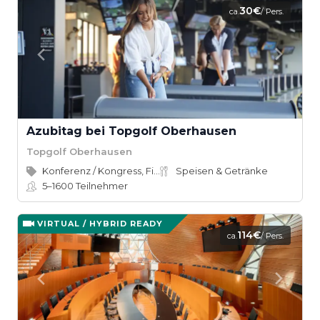
30€
ca.
/ Pers.
Azubitag bei Topgolf Oberhausen
Topgolf Oberhausen
Konferenz / Kongress, Firmenevent
Speisen & Getränke
5–1600
Teilnehmer
VIRTUAL / HYBRID READY
114€
ca.
/ Pers.