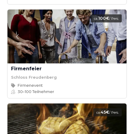
100€
ca.
/ Pers.
Firmenfeier
Schloss Freudenberg
Firmenevent
30–100
Teilnehmer
45€
ca.
/ Pers.