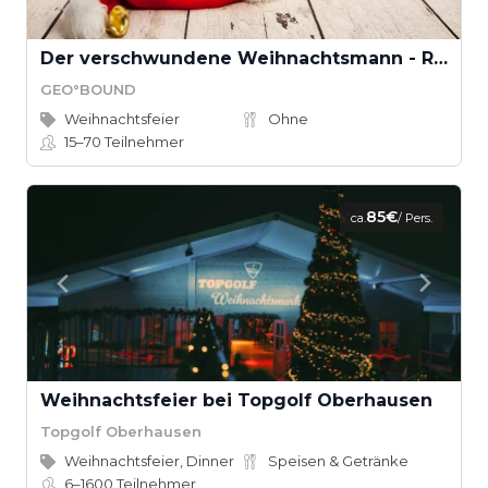
Der verschwundene Weihnachtsmann - Rettet Weihnachten! (Teamevent)
GEO°BOUND
Weihnachtsfeier
Ohne
15–70
Teilnehmer
85€
ca.
/ Pers.
Weihnachtsfeier bei Topgolf Oberhausen
Topgolf Oberhausen
Weihnachtsfeier, Dinner
Speisen & Getränke
6–1600
Teilnehmer