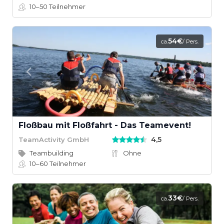
10–50
Teilnehmer
54€
ca.
/ Pers.
Floßbau mit Floßfahrt - Das Teamevent!
4,5
TeamActivity GmbH
Teambuilding
Ohne
10–60
Teilnehmer
33€
ca.
/ Pers.