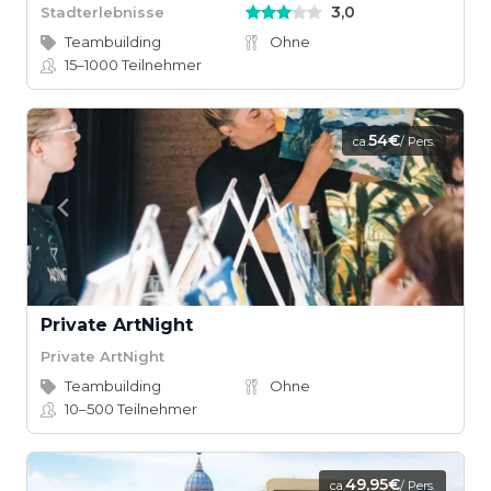
3,0
Stadterlebnisse
Teambuilding
Ohne
15–1000
Teilnehmer
54€
ca.
/ Pers.
Private ArtNight
Private ArtNight
Teambuilding
Ohne
10–500
Teilnehmer
49,95€
ca.
/ Pers.