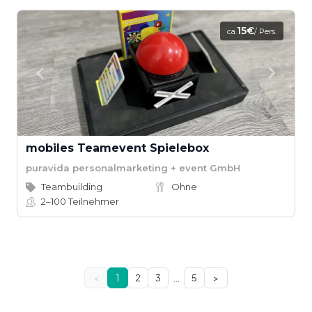
15€
ca.
/ Pers.
mobiles Teamevent Spielebox
puravida personalmarketing + event GmbH
Teambuilding
Ohne
2–100
Teilnehmer
…
<
1
2
3
5
>