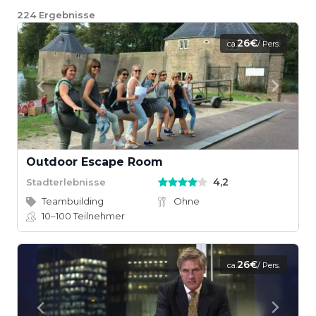
224
Ergebnisse
26€
ca.
/ Pers.
Outdoor Escape Room
4,2
Stadterlebnisse
Teambuilding
Ohne
10–100
Teilnehmer
26€
ca.
/ Pers.