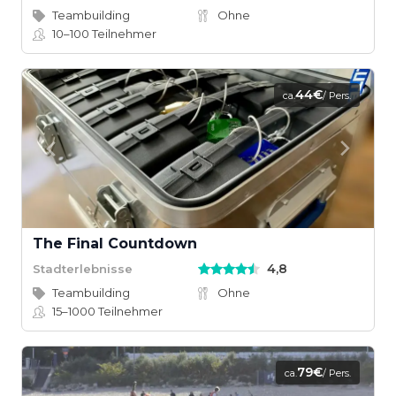
Teambuilding
Ohne
10–100
Teilnehmer
44€
ca.
/ Pers.
The Final Countdown
4,8
Stadterlebnisse
Teambuilding
Ohne
15–1000
Teilnehmer
79€
ca.
/ Pers.