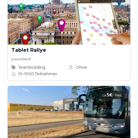
Tablet Rallye
younited
Teambuilding
Ohne
10–1000
Teilnehmer
5€
ca.
/ Pers.