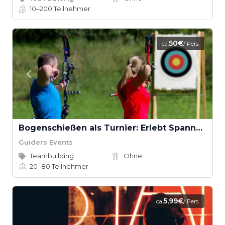
10–200
Teilnehmer
50€
ca.
/ Pers.
Bogenschießen als Turnier: Erlebt Spannung und Fokus
Guiders Events
Teambuilding
Ohne
20–80
Teilnehmer
5,99€
ca.
/ Pers.