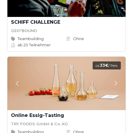
SCHIFF CHALLENGE
GEO°BOUND
Teambuilding
Ohne
ab 20
Teilnehmer
33€
ca.
/ Pers.
Online Essig-Tasting
TRY FOODS GmbH & Co. KG
Teambuilding
Ohne