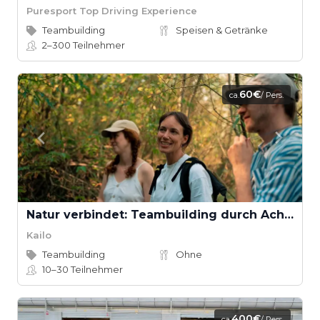
Puresport Top Driving Experience
Teambuilding
Speisen & Getränke
2–300
Teilnehmer
60€
ca.
/ Pers.
Natur verbindet: Teambuilding durch Achtsamkeit und Selbstreflexion
Kailo
Teambuilding
Ohne
10–30
Teilnehmer
400€
ca.
/ Pers.