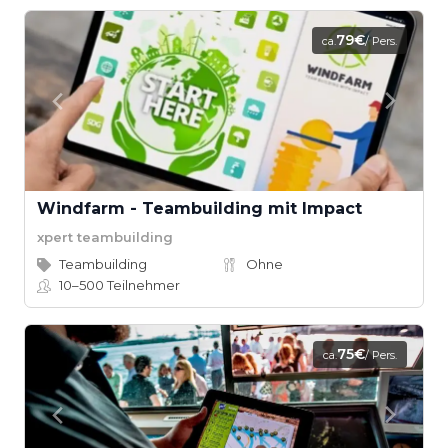
79€
ca.
/ Pers.
Windfarm - Teambuilding mit Impact
xpert teambuilding
Teambuilding
Ohne
10–500
Teilnehmer
75€
ca.
/ Pers.