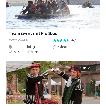
TeamEvent mit Floßbau
4,5
EXEO GmbH
Teambuilding
Ohne
5–1000
Teilnehmer
50€
ca.
/ Pers.