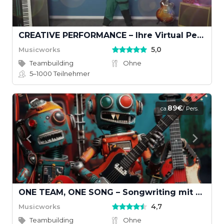
CREATIVE PERFORMANCE – Ihre Virtual Performance mit Musikvideodreh
5,0
Musicworks
Teambuilding
Ohne
5–1000
Teilnehmer
89€
ca.
/ Pers.
ONE TEAM, ONE SONG – Songwriting mit KI und echten Instrumenten
4,7
Musicworks
Teambuilding
Ohne