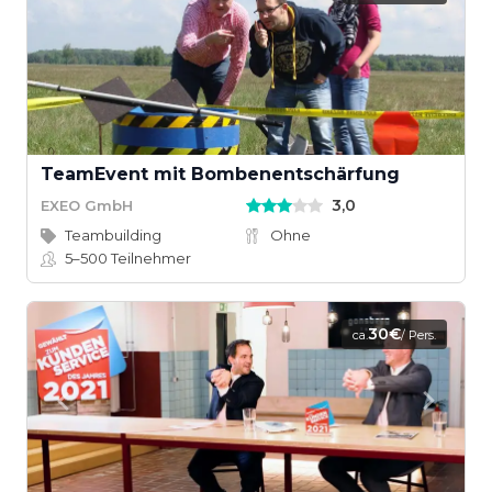
TeamEvent mit Bombenentschärfung
3,0
EXEO GmbH
Teambuilding
Ohne
5–500
Teilnehmer
30€
ca.
/ Pers.