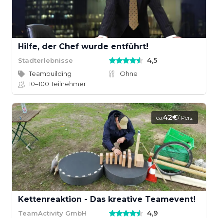
Hilfe, der Chef wurde entführt!
4,5
Stadterlebnisse
Teambuilding
Ohne
10–100
Teilnehmer
42€
ca.
/ Pers.
Kettenreaktion - Das kreative Teamevent!
4,9
TeamActivity GmbH