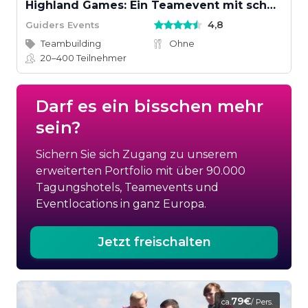
Highland Games: Ein Teamevent mit schottischem Wettkampfgeist
4,8
Guiders Events
Teambuilding
Ohne
20–400
Teilnehmer
Darf es ein bisschen mehr
sein?
Sichern Sie sich Zugang zu unserem
erweiterten Portfolio mit über 90.000
Tagungshotels, Teamevents und
Eventlocations in ganz Europa.
Jetzt freischalten
79€
ca.
/ Pers.