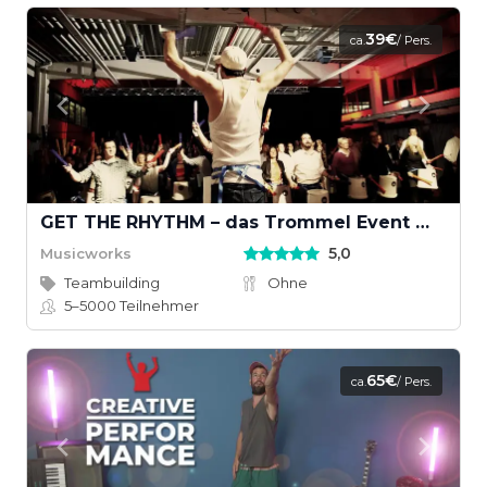
39€
ca.
/ Pers.
GET THE RHYTHM – das Trommel Event mit Groove
5,0
Musicworks
Teambuilding
Ohne
5–5000
Teilnehmer
65€
ca.
/ Pers.