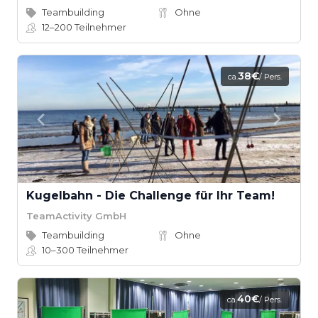
Teambuilding
Ohne
12–200
Teilnehmer
38€
ca.
/ Pers.
Kugelbahn - Die Challenge für Ihr Team!
TeamActivity GmbH
Teambuilding
Ohne
10–300
Teilnehmer
40€
ca.
/ Pers.