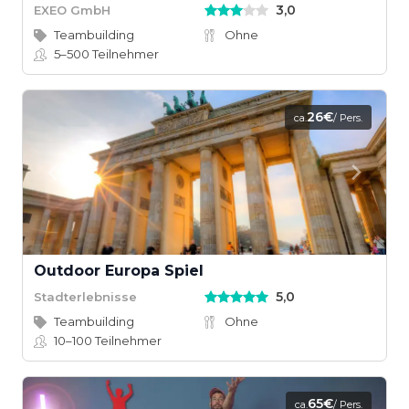
3,0
EXEO GmbH
Teambuilding
Ohne
5–500
Teilnehmer
26€
ca.
/ Pers.
Outdoor Europa Spiel
5,0
Stadterlebnisse
Teambuilding
Ohne
10–100
Teilnehmer
65€
ca.
/ Pers.