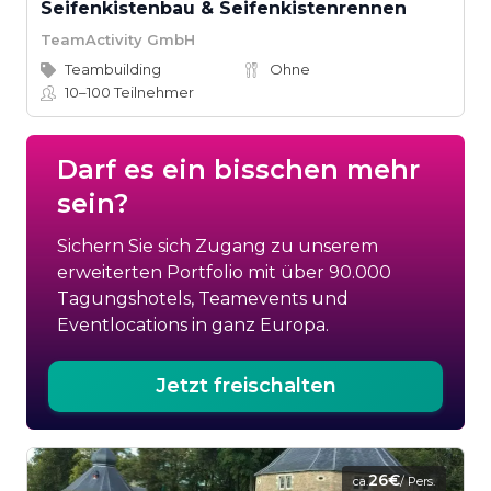
Seifenkistenbau & Seifenkistenrennen
TeamActivity GmbH
Teambuilding
Ohne
10–100
Teilnehmer
Darf es ein bisschen mehr
sein?
Sichern Sie sich Zugang zu unserem
erweiterten Portfolio mit über 90.000
Tagungshotels, Teamevents und
Eventlocations in ganz Europa.
Jetzt freischalten
26€
ca.
/ Pers.