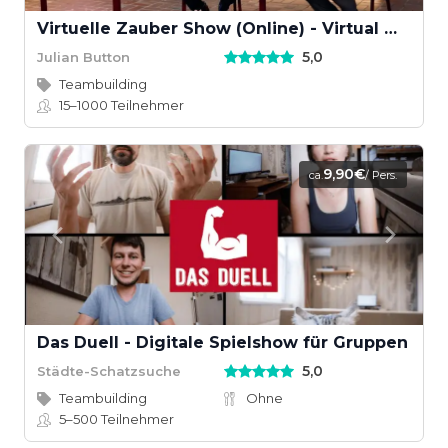
Virtuelle Zauber Show (Online) - Virtual Magic Show
5,0
Julian Button
Teambuilding
15–1000
Teilnehmer
9,90€
ca.
/ Pers.
Das Duell - Digitale Spielshow für Gruppen
5,0
Städte-Schatzsuche
Teambuilding
Ohne
5–500
Teilnehmer