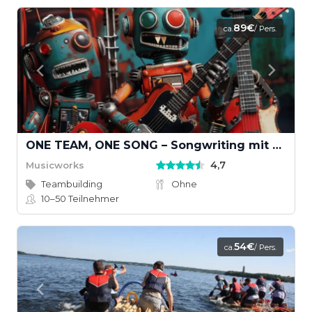
89€
ca.
/ Pers.
ONE TEAM, ONE SONG – Songwriting mit KI und echten Instrumenten
4,7
Musicworks
Teambuilding
Ohne
10–50
Teilnehmer
54€
ca.
/ Pers.