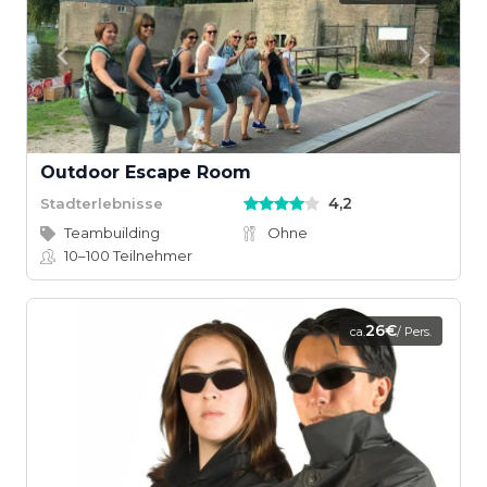
Outdoor Escape Room
4,2
Stadterlebnisse
Teambuilding
Ohne
10–100
Teilnehmer
26€
ca.
/ Pers.