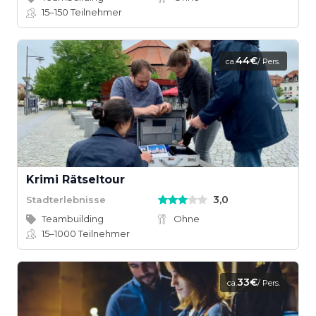
15–150
Teilnehmer
44€
ca.
/ Pers.
Krimi Rätseltour
3,0
Stadterlebnisse
Teambuilding
Ohne
15–1000
Teilnehmer
33€
ca.
/ Pers.