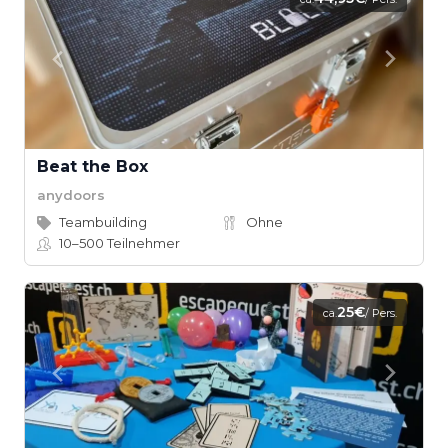
Beat the Box
anydoors
Teambuilding
Ohne
10–500
Teilnehmer
25€
ca.
/ Pers.