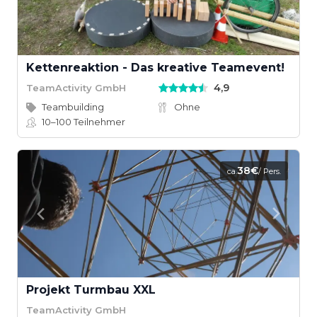
Kettenreaktion - Das kreative Teamevent!
4,9
TeamActivity GmbH
Teambuilding
Ohne
10–100
Teilnehmer
38€
ca.
/ Pers.
Projekt Turmbau XXL
TeamActivity GmbH