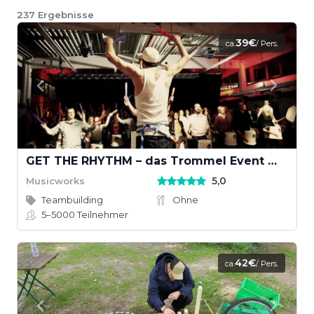
237
Ergebnisse
39€
ca.
/ Pers.
GET THE RHYTHM – das Trommel Event mit Groove
5,0
Musicworks
Teambuilding
Ohne
5–5000
Teilnehmer
42€
ca.
/ Pers.