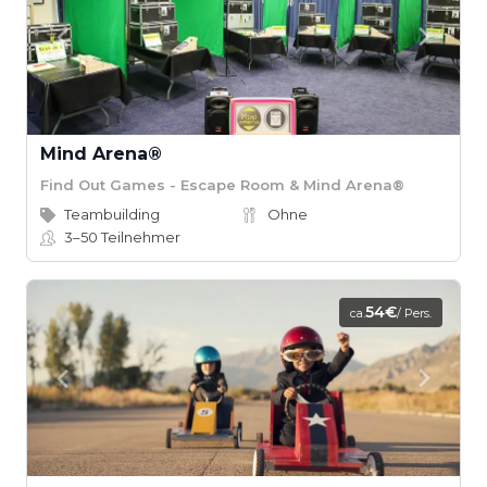
Mind Arena®
Find Out Games - Escape Room & Mind Arena®
Teambuilding
Ohne
3–50
Teilnehmer
54€
ca.
/ Pers.