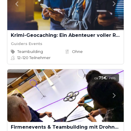
Krimi-Geocaching: Ein Abenteuer voller Rätsel und Spannung
Guiders Events
Teambuilding
Ohne
12–120
Teilnehmer
75€
ca.
/ Pers.
Firmenevents & Teambuilding mit Drohnen