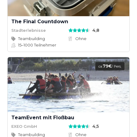
The Final Countdown
4,8
Stadterlebnisse
Teambuilding
Ohne
15–1000
Teilnehmer
79€
ca.
/ Pers.
TeamEvent mit Floßbau
4,5
EXEO GmbH
Teambuilding
Ohne