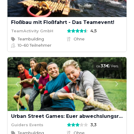
Floßbau mit Floßfahrt - Das Teamevent!
4,5
TeamActivity GmbH
Teambuilding
Ohne
10–60
Teilnehmer
33€
ca.
/ Pers.
Urban Street Games: Euer abwechslungsreiches Teamevent
3,3
Guiders Events
Teambuilding
Ohne