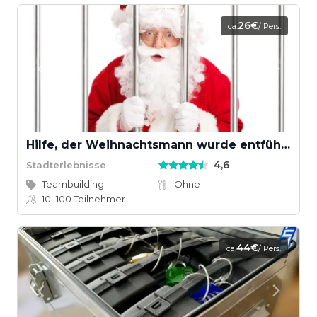
26€
ca.
/ Pers.
Hilfe, der Weihnachtsmann wurde entführt!
4,6
Stadterlebnisse
Teambuilding
Ohne
10–100
Teilnehmer
44€
ca.
/ Pers.