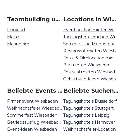
Teambuilding um Wiesbaden
Locations in Wiesbaden mieten
Frankfurt
Eventlocation mieten Wiesbaden
Mainz
Tagungshotel buchen Wiesbaden
Mannheim
Seminar- und Meetingraum mieten Wiesbaden
Restaurant mieten Wiesbaden
Foto- & Filmlocation mieten Wiesbaden
Bar mieten Wiesbaden
Festsaal mieten Wiesbaden
Geburtstag feiern Wiesbaden
Beliebte Events in Wiesbaden
Beliebte Suchen auf Event Inc
Firmenevent Wiesbaden
Tagungshotels Düsseldorf
Weihnachtsfeier Wiesbaden
Tagungshotels Stuttgart
Sommerfest Wiesbaden
Tagungshotels Leipzig
Betriebsausflug Wiesbaden
Tagungshotels Hannover
Event-Ideen Wiesbaden
Weihnachtsfeier-Locations Kassel