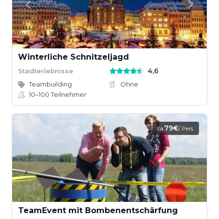
Winterliche Schnitzeljagd
4,6
Stadterlebnisse
Teambuilding
Ohne
10–100
Teilnehmer
79€
ca.
/ Pers.
TeamEvent mit Bombenentschärfung