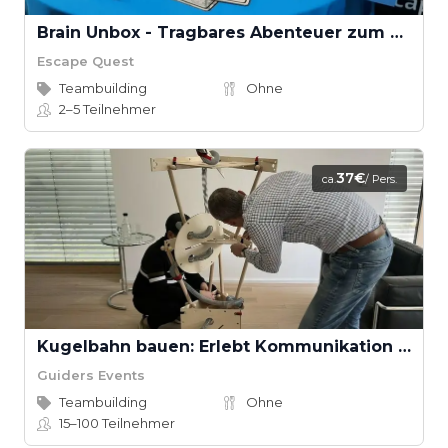
Brain Unbox - Tragbares Abenteuer zum Mitnehmen
Escape Quest
Teambuilding
Ohne
2–5
Teilnehmer
37€
ca.
/ Pers.
Kugelbahn bauen: Erlebt Kommunikation und Teamarbeit
Guiders Events
Teambuilding
Ohne
15–100
Teilnehmer