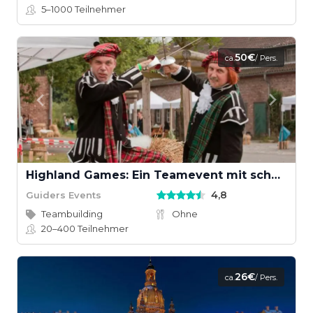
5–1000
Teilnehmer
50€
ca.
/ Pers.
Highland Games: Ein Teamevent mit schottischem Wettkampfgeist
4,8
Guiders Events
Teambuilding
Ohne
20–400
Teilnehmer
26€
ca.
/ Pers.