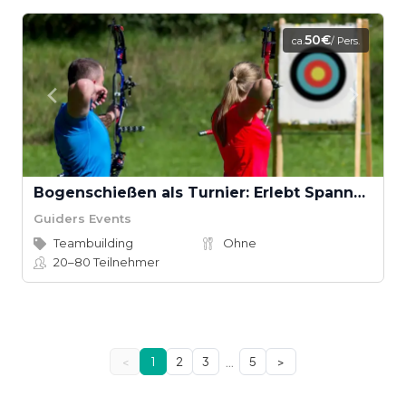
50€
ca.
/ Pers.
Bogenschießen als Turnier: Erlebt Spannung und Fokus
Guiders Events
Teambuilding
Ohne
20–80
Teilnehmer
…
<
1
2
3
5
>