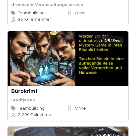
dronevent Veranstaltungsservice
Teambuilding
Ohne
ab 10
Teilnehmer
19€
ca.
/ Pers.
Bürokrimi
Stadtjagen
Teambuilding
Ohne
2–500
Teilnehmer
44,95€
ca.
/ Pers.