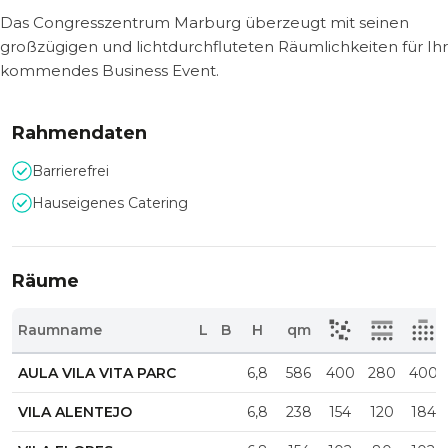
Das Congresszentrum Marburg überzeugt mit seinen
großzügigen und lichtdurchfluteten Räumlichkeiten für Ihr
kommendes Business Event.
Rahmendaten
Barrierefrei
Hauseigenes Catering
Räume
Raumname
L
B
H
qm
AULA VILA VITA PARC
6,8
586
400
280
400
VILA ALENTEJO
6,8
238
154
120
184