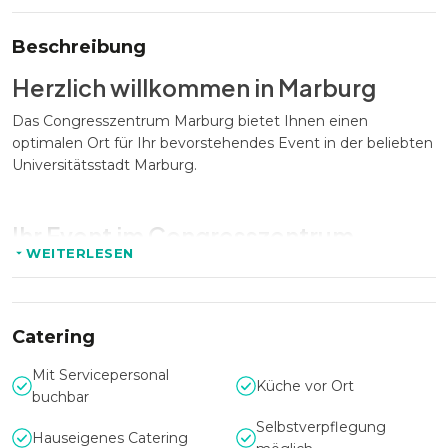
Beschreibung
Herzlich willkommen in Marburg
Das Congresszentrum Marburg bietet Ihnen einen
optimalen Ort für Ihr bevorstehendes Event in der beliebten
Universitätsstadt Marburg.
Ihr Event im Congresszentrum
WEITERLESEN
Marburg
Insgesamt stehen Ihnen elf Veranstaltungsräume mit
modernster Technik und puristischem Design zur
Catering
Verfügung.
Mit Servicepersonal
Küche vor Ort
buchbar
Ausstattung
Selbstverpflegung
Hauseigenes Catering
Auf mehr als 500 qm besticht das Congresszentrum mit