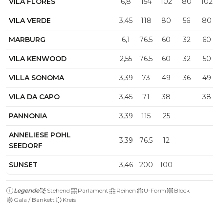
VILA FLORES
6,8
154
102
80
102
VILA VERDE
3,45
118
80
56
80
MARBURG
6,1
76.5
60
32
60
VILA KENWOOD
2,55
76.5
60
32
50
VILLA SONOMA
3,39
73
49
36
49
VILA DA CAPO
3,45
71
38
38
PANNONIA
3,39
115
25
ANNELIESE POHL
3,39
76.5
12
SEEDORF
SUNSET
3,46
200
100
Legende
Stehend
Parlament
Reihen
U-Form
Block
Gala / Bankett
Kreis