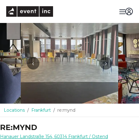
eventinc
‹
›
Locations
Frankfurt
re:mynd
RE:MYND
Hanauer Landstraße 154
,
60314
Frankfurt
/ Ostend