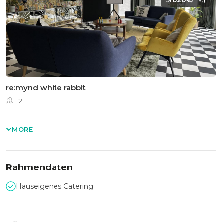
620€
ca.
/ Tag
re:mynd white rabbit
12
MORE
Rahmendaten
Hauseigenes Catering