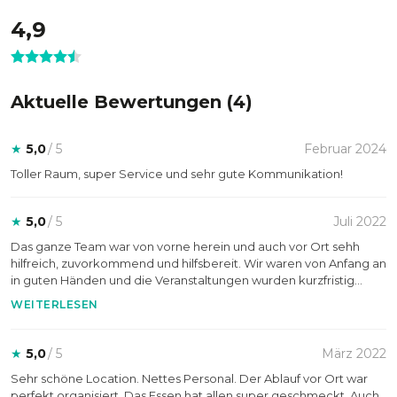
Tagungsflächen bis zu einzigartigen Themenräumen –
schaffen eine Atmosphäre, die den Fokus auf Produktivität
4,9
und Austausch legt. Perfekte Ergänzungen wie flexible
Bestuhlungen und technisches Equipment machen sie zu
einer hervorragenden Wahl für anspruchsvolle Meetings und
Aktuelle Bewertungen (
4
)
Business-Events.
★
5,0
/ 5
Februar 2024
Toller Raum, super Service und sehr gute Kommunikation!
★
5,0
/ 5
Juli 2022
Das ganze Team war von vorne herein und auch vor Ort sehh
hilfreich, zuvorkommend und hilfsbereit. Wir waren von Anfang an
in guten Händen und die Veranstaltungen wurden kurzfristig
geplant und gebucht.
WEITERLESEN
★
5,0
/ 5
März 2022
Sehr schöne Location. Nettes Personal. Der Ablauf vor Ort war
perfekt organisiert. Das Essen hat allen super geschmeckt. Auch