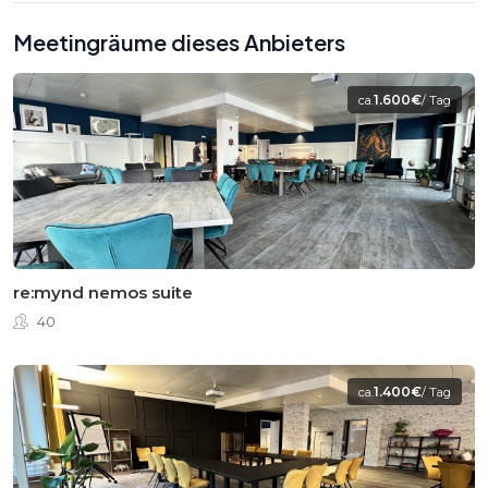
Meetingräume dieses Anbieters
1.600€
ca.
/ Tag
re:mynd nemos suite
40
1.400€
ca.
/ Tag