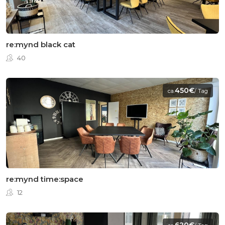
re:mynd black cat
40
450€
ca.
/ Tag
re:mynd time:space
12