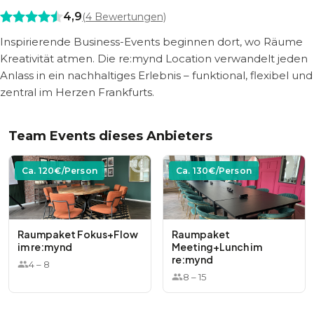
4,9
(
4
Bewertungen)
Inspirierende Business-Events beginnen dort, wo Räume
Kreativität atmen. Die re:mynd Location verwandelt jeden
Anlass in ein nachhaltiges Erlebnis – funktional, flexibel und
zentral im Herzen Frankfurts.
Team Events dieses Anbieters
Ca.
120
€/Person
Ca.
130
€/Person
Raumpaket Fokus+Flow
Raumpaket
im re:mynd
Meeting+Lunch im
re:mynd
4
–
8
8
–
15