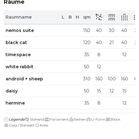
Räume
Raumname
L
B
H
qm
nemos suite
150
40
30
40
2
black cat
120
40
21
40
2
time:space
35
8
12
6
white rabbit
50
12
android + sheep
310
160
100
160
6
daisy
50
15
12
15
15
hermine
35
8
12
Legende
Stehend
Parlament
Reihen
U-Form
Block
Gala / Bankett
Kreis