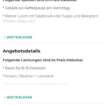
Folgende Speisen sind im Preis inklusive:
* Gebäck zur Kaffeepause am Vormittag
* Kleiner Lunch mit Salatbowls oder Suppe und Belegtem
(Stullen, Wraps etc.)
* Kuchen zur Kaffeepause am Nachmittag
WEITERLESEN
Folgende Getränke sind im Preis inklusive:
Angebotsdetails
* Wasser – still / mit Kohlensäure
Folgende Leistungen sind im Preis inklusive:
* Filterkaffee und Tee
* Raum für 8–15 Personen
* Screen / Beamer + Leinwand
Optional:
* Ein Flipchart oder eine Metaplanwand
* Brainfood
* Support/Service durch das re:mynd-Team (3 Std.)
* Obstkorb
WEITERLESEN
* Zentrale Lage & unkomplizierte Organisation
* Getränkepauschale