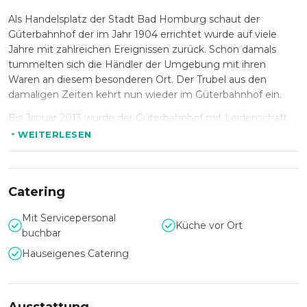
Als Handelsplatz der Stadt Bad Homburg schaut der
Güterbahnhof der im Jahr 1904 errichtet wurde auf viele
Jahre mit zahlreichen Ereignissen zurück. Schon damals
tummelten sich die Händler der Umgebung mit ihren
Waren an diesem besonderen Ort. Der Trubel aus den
damaligen Zeiten kehrt nun wieder im Güterbahnhof ein.
Bis Januar 2013 wurde der Güterbahnhof mit Leidenschaft
zu einer Eventlocation saniert. Von dort an bietet er mit
WEITERLESEN
seinen 600 qm Nutzfläche und seiner ausgeklügelten
Technik für Events der besonderen Art. Sie möchten eine
Veranstaltung im kleinen Rahmen organisieren? Dann
Catering
buchen Sie die alte Bahnhofsstube und erleben Sie ein
Event mit bis zu 40 Personen sitzend in gemütlichem Flair.
Mit Servicepersonal
Ob Geburtstagsparty oder Firmenessen - Ihren Wünschen
Küche vor Ort
buchbar
sind keine Grenzen gesetzt.
Hauseigenes Catering
Ob nun öffentliche Veranstaltung, konzeptionierte Events
oder die perfekten Pakete für Privatkunden - wir freuen uns
Sie im Güterbahnhof Bad Homburg begrüßen zu dürfen.