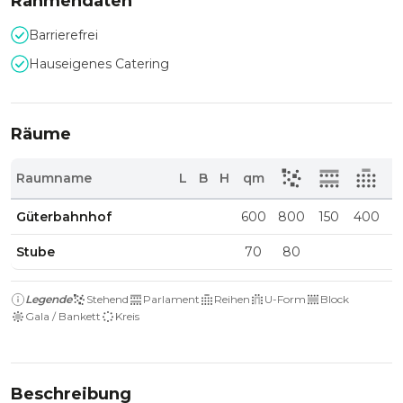
Rahmendaten
Barrierefrei
Hauseigenes Catering
Räume
Raumname
L
B
H
qm
Güterbahnhof
600
800
150
400
Stube
70
80
Legende
Stehend
Parlament
Reihen
U-Form
Block
Gala / Bankett
Kreis
Beschreibung