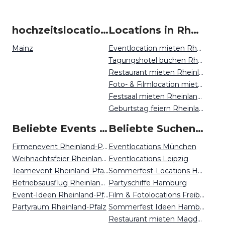
hochzeitslocation um Rheinland-Pfalz
Locations in Rheinland-Pfalz mieten
Mainz
Eventlocation mieten Rheinland-Pfalz
Tagungshotel buchen Rheinland-Pfalz
Restaurant mieten Rheinland-Pfalz
Foto- & Filmlocation mieten Rheinland-Pfalz
Festsaal mieten Rheinland-Pfalz
Geburtstag feiern Rheinland-Pfalz
Beliebte Events in Rheinland-Pfalz
Beliebte Suchen auf Event Inc
Firmenevent Rheinland-Pfalz
Eventlocations München
Weihnachtsfeier Rheinland-Pfalz
Eventlocations Leipzig
Teamevent Rheinland-Pfalz
Sommerfest-Locations Hannover
Betriebsausflug Rheinland-Pfalz
Partyschiffe Hamburg
Event-Ideen Rheinland-Pfalz
Film & Fotolocations Freiburg
Partyraum Rheinland-Pfalz
Sommerfest Ideen Hamburg
Restaurant mieten Magdeburg