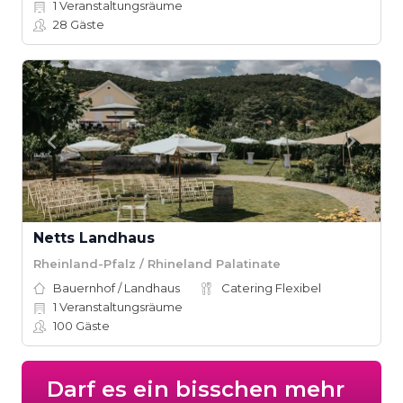
1
Veranstaltungsräume
28
Gäste
Netts Landhaus
Rheinland-Pfalz / Rhineland Palatinate
Bauernhof / Landhaus
Catering Flexibel
1
Veranstaltungsräume
100
Gäste
Darf es ein bisschen mehr