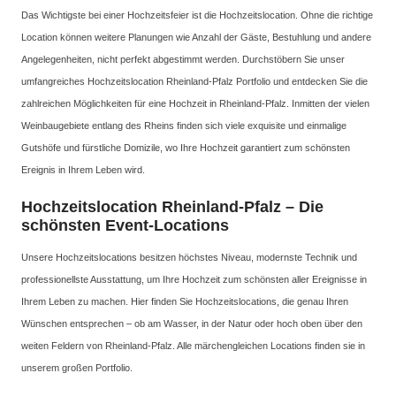
Das Wichtigste bei einer Hochzeitsfeier ist die Hochzeitslocation. Ohne die richtige
Location können weitere Planungen wie Anzahl der Gäste, Bestuhlung und andere
Angelegenheiten, nicht perfekt abgestimmt werden. Durchstöbern Sie unser
umfangreiches Hochzeitslocation Rheinland-Pfalz Portfolio und entdecken Sie die
zahlreichen Möglichkeiten für eine Hochzeit in Rheinland-Pfalz. Inmitten der vielen
Weinbaugebiete entlang des Rheins finden sich viele exquisite und einmalige
Gutshöfe und fürstliche Domizile, wo Ihre Hochzeit garantiert zum schönsten
Ereignis in Ihrem Leben wird.
Hochzeitslocation Rheinland-Pfalz – Die
schönsten Event-Locations
Unsere Hochzeitslocations besitzen höchstes Niveau, modernste Technik und
professionellste Ausstattung, um Ihre Hochzeit zum schönsten aller Ereignisse in
Ihrem Leben zu machen. Hier finden Sie Hochzeitslocations, die genau Ihren
Wünschen entsprechen – ob am Wasser, in der Natur oder hoch oben über den
weiten Feldern von Rheinland-Pfalz. Alle märchengleichen Locations finden sie in
unserem großen Portfolio.