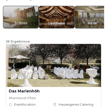
Schloss
Landhaus
Hotel
36
Ergebnisse
Das Marienhöh
Rheinland-Pfalz
Eventlocation
Hauseigenes Catering