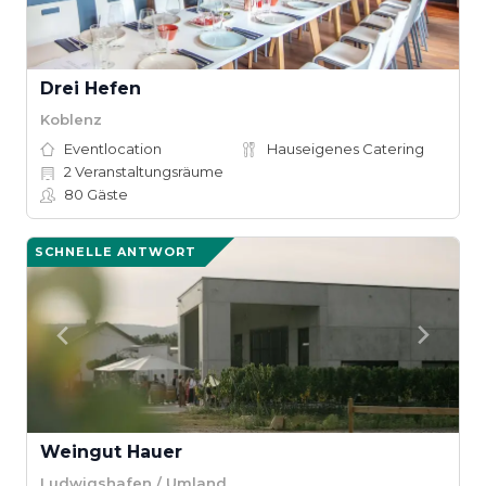
Drei Hefen
Koblenz
Eventlocation
Hauseigenes Catering
2
Veranstaltungsräume
80
Gäste
SCHNELLE ANTWORT
Weingut Hauer
Ludwigshafen / Umland