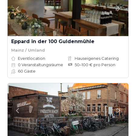
Eppard in der 100 Guldenmühle
Mainz / Umland
Eventlocation
Hauseigenes Catering
0
Veranstaltungsräume
50–100 € pro Person
60
Gäste