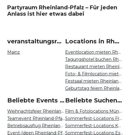
Partyraum Rheinland-Pfalz – Für jeden
Anlass ist hier etwas dabei
veranstaltungsraum-firmenevents um Rheinland-Pfalz
Locations in Rheinland-Pfalz mieten
Mainz
Eventlocation mieten Rheinland-Pfalz
Tagungshotel buchen Rheinland-Pfalz
Restaurant mieten Rheinland-Pfalz
Foto- & Filmlocation mieten Rheinland-Pfalz
Festsaal mieten Rheinland-Pfalz
Geburtstag feiern Rheinland-Pfalz
Beliebte Events in Rheinland-Pfalz
Beliebte Suchen auf Event Inc
Weihnachtsfeier Rheinland-Pfalz
Film & Fotolocations München
Teamevent Rheinland-Pfalz
Sommerfest-Locations Frankfurt
Betriebsausflug Rheinland-Pfalz
Sommerfest-Locations Köln
Event-Ideen Rheinland-Pfalz
Sommerfest-Locations Essen