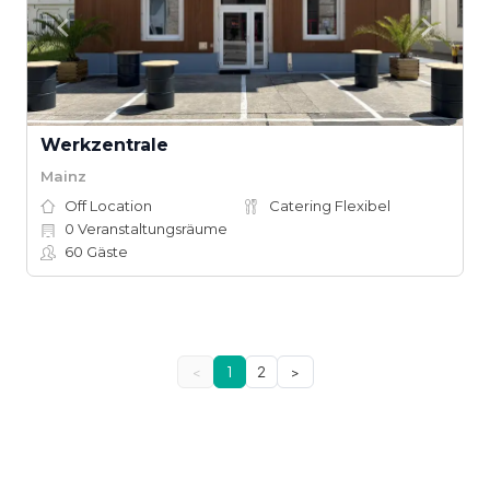
Werkzentrale
Mainz
Off Location
Catering Flexibel
0
Veranstaltungsräume
60
Gäste
<
1
2
>