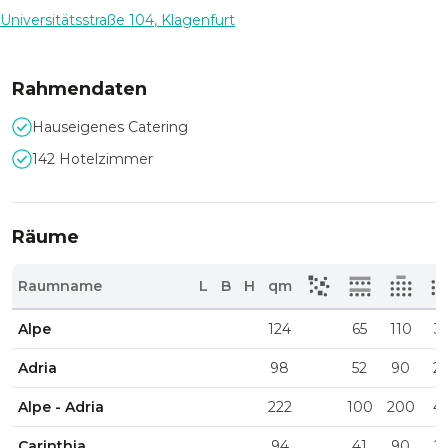
Universitätsstraße 104
,
Klagenfurt
Rahmendaten
Hauseigenes Catering
142 Hotelzimmer
Räume
Raumname
L
B
H
qm
Alpe
124
65
110
3
Adria
98
52
90
2
Alpe - Adria
222
100
200
4
Carinthia
94
41
90
2