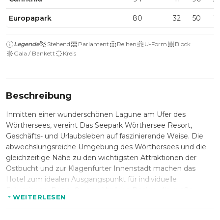
Europapark
80
32
50
1
Legende
Stehend
Parlament
Reihen
U-Form
Block
Gala / Bankett
Kreis
Beschreibung
Inmitten einer wunderschönen Lagune am Ufer des
Wörthersees, vereint Das Seepark Wörthersee Resort,
Geschäfts- und Urlaubsleben auf faszinierende Weise. Die
abwechslungsreiche Umgebung des Wörthersees und die
gleichzeitige Nähe zu den wichtigsten Attraktionen der
Ostbucht und zur Klagenfurter Innenstadt machen das
Hotel zum idealen Ausgangspunkt für individuelle
Exkursionen. Das außergewöhnliche Design, die große
WEITERLESEN
Wellness-Landschaft und die unmittelbare Nähe zum
bekannten Schloss Maria Loretto erfüllen Business- und