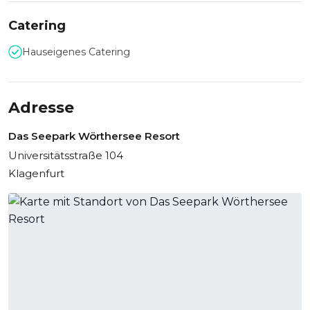
Urlaubsträume zu jeder Jahreszeit und stehen für neuen
ZeitGeist am Wörthersee. Das Seepark Wörthersee Resort
Catering
stellt 100 gratis Parkplätze und eine Parkgarage gegen
Gebühr für ihre Gäste zur Verfügung.
Hauseigenes Catering
Adresse
Das Seepark Wörthersee Resort
Universitätsstraße 104
Klagenfurt