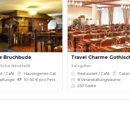
te Bruchbude
Travel Charme Gothisc
dliche Neustadt
Salzgitter
t / Café
Hauseigenes Catering
Restaurant / Café
Cater
tungsräume
10–50 € pro Person
8
Veranstaltungsräume
250
Gäste