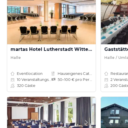
martas Hotel Lutherstadt Wittenberg
Gaststät
Halle
Halle / Uml
Eventlocation
Hauseigenes Catering
Restauran
10
Veranstaltungsräume
50–100 € pro Person
2
Veranstalt
320
Gäste
200
Gäst