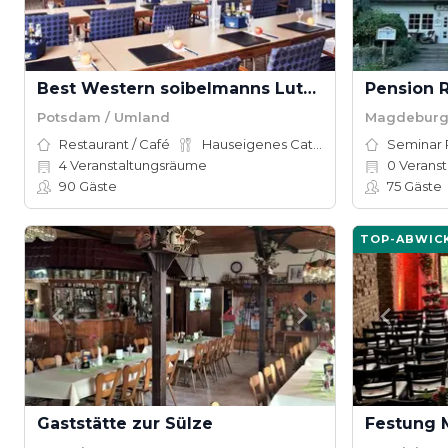
Best Western soibelmanns Lutherstadt Wittenberg
Pension R
Potsdam / Umland
Magdeburg
Restaurant / Café
Hauseigenes Catering
Seminar
4
Veranstaltungsräume
0
Veranstal
90
Gäste
75
Gäste
TOP-ABWIC
Gaststätte zur Sülze
Festung 