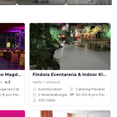
Africambo Lodge im Zoo Magdeburg
Findora Eventarena & Indoor Kletterwald
4,3
Halle / Umland
Hauseigenes Catering
Eventlocation
Catering Flexibel
60–120 € pro Person
2
Veranstaltungsräume
50–100 € pro Person
450
Gäste