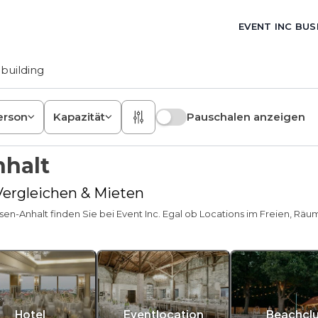
EVENT INC BUS
building
erson
Kapazität
Pauschalen anzeigen
nhalt
 Vergleichen & Mieten
hsen-Anhalt finden Sie bei Event Inc. Egal ob Locations im Freien, Rä
Hotel
Eventlocation
Beachcl