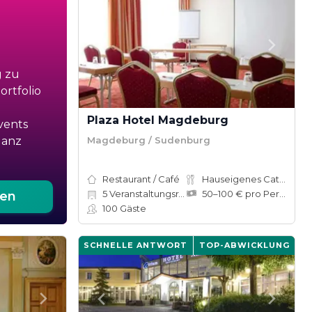
g zu
rtfolio
Plaza Hotel Magdeburg
vents
Magdeburg / Sudenburg
ganz
Restaurant / Café
Hauseigenes Catering
5
Veranstaltungsräume
50–100 € pro Person
ten
100
Gäste
SCHNELLE ANTWORT
TOP-ABWICKLUNG