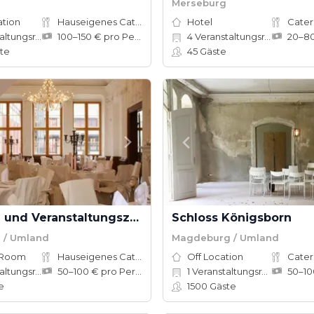
g
Merseburg
ation
Hauseigenes Catering
Hotel
Cater
tungsräume
100–150 € pro Person
4
Veranstaltungsräume
te
45
Gäste
Tagungs- und Veranstaltungszentrum Palais Salfeldt
Schloss Königsborn
 / Umland
Magdeburg / Umland
 Room
Hauseigenes Catering
Off Location
Cater
tungsräume
50–100 € pro Person
1
Veranstaltungsräume
e
1500
Gäste