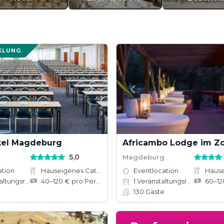
KLUNG
tel Magdeburg
5,0
g
Magdeburg
ation
Hauseigenes Catering
Eventlocation
tungsräume
40–120 € pro Person
1
Veranstaltungsräume
130
Gäste