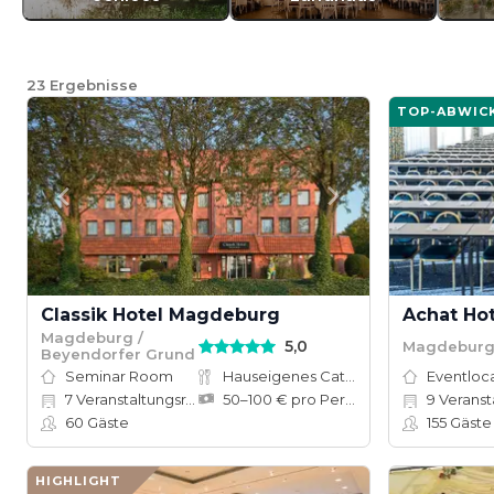
23
Ergebnisse
TOP-ABWIC
Classik Hotel Magdeburg
Achat Ho
Magdeburg /
5,0
Magdebur
Beyendorfer Grund
Seminar Room
Hauseigenes Catering
Eventloc
7
Veranstaltungsräume
50–100 € pro Person
9
Veranstal
60
Gäste
155
Gäste
HIGHLIGHT