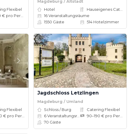
Magdeburg / Altstadt
ing Flexibel
Hotel
Hauseigenes Catering
20–80 € pro Person
16
Veranstaltungsräume
1550
Gäste
514
Hotelzimmer
Jagdschloss Letzlingen
Magdeburg / Umland
ing Flexibel
Schloss / Burg
Catering Flexibel
50–100 € pro Person
6
Veranstaltungsräume
90–190 € pro Person
70
Gäste