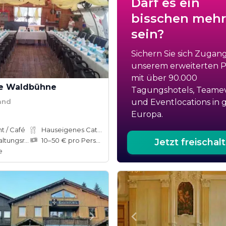
Darf es ein
bisschen mehr
sein?
Sichern Sie sich Zugan
unserem erweiterten Po
mit über 90.000
te Waldbühne
Tagungshotels, Teame
and
und Eventlocations in 
Europa.
t / Café
Hauseigenes Catering
ungsräume
10–50 € pro Person
Jetzt freischal
e