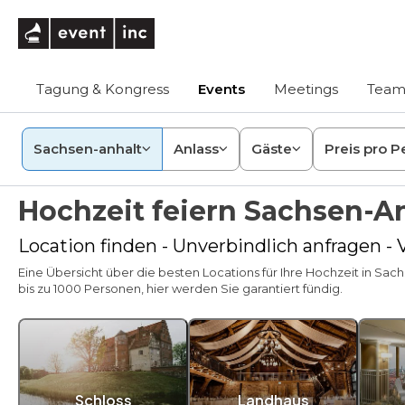
eventinc
Tagung & Kongress
Events
Meetings
Team
Sachsen-anhalt
Anlass
Gäste
Preis pro P
Hochzeit feiern Sachsen-A
Location finden - Unverbindlich anfragen -
Eine Übersicht über die besten Locations für Ihre Hochzeit in Sac
bis zu 1000 Personen, hier werden Sie garantiert fündig.
Schloss
Landhaus