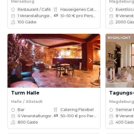
Merseburg
Magdebur
Restaurant / Café
Hauseigenes Catering
Eventloc
1
Veranstaltungsräume
10–50 € pro Person
8
Veranstal
100
Gäste
2000
Gäs
HIGHLIGHT
Turm Halle
Halle / Altstadt
Magdeburg
Bar
Catering Flexibel
Seminar
0
Veranstaltungsräume
50–100 € pro Person
8
Veranstal
800
Gäste
400
Gäst