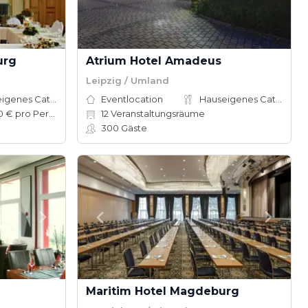
urg
Atrium Hotel Amadeus
Leipzig / Umland
Hauseigenes Catering
Eventlocation
Hauseigenes Catering
50–150 € pro Person
12
Veranstaltungsräume
300
Gäste
Maritim Hotel Magdeburg