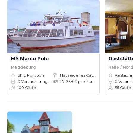
MS Marco Polo
Gaststät
Magdeburg
Halle / Nör
Ship Pontoon
Hauseigenes Catering
Restauran
0
Veranstaltungsräume
117–239 € pro Person
0
Veranstal
100
Gäste
55
Gäste