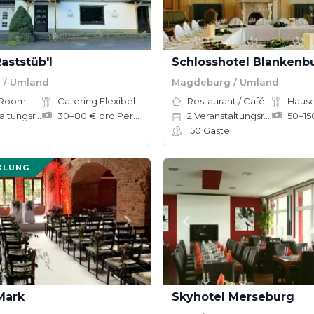
aststüb'l
Schlosshotel Blankenb
 / Umland
Magdeburg / Umland
 Room
Catering Flexibel
Restaurant / Café
tungsräume
30–80 € pro Person
2
Veranstaltungsräume
150
Gäste
KLUNG
Mark
Skyhotel Merseburg