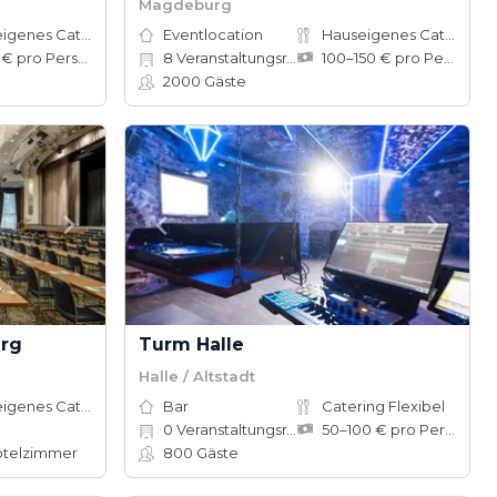
Magdeburg
Hauseigenes Catering
Eventlocation
Hauseigenes Catering
10–50 € pro Person
8
Veranstaltungsräume
100–150 € pro Person
2000
Gäste
urg
Turm Halle
Halle / Altstadt
Hauseigenes Catering
Bar
Catering Flexibel
0
Veranstaltungsräume
50–100 € pro Person
telzimmer
800
Gäste