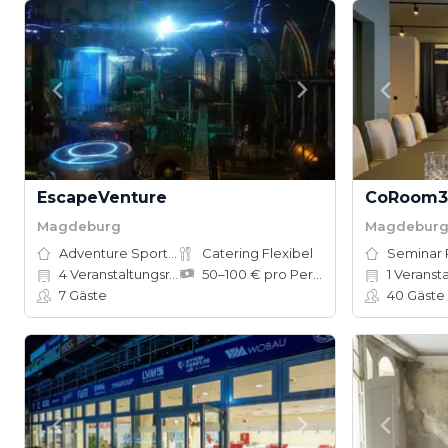
EscapeVenture
CoRoom3
Magdeburg
Magdebur
Adventure Sports Site
Catering Flexibel
Seminar
4
Veranstaltungsräume
50–100 € pro Person
1
Veranst
7
Gäste
40
Gäste