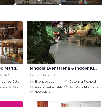
Africambo Lodge im Zoo Magdeburg
Findora Eventarena & Indoor Kletterwald
4,3
Halle / Umland
Hauseigenes Catering
Eventlocation
Catering Flexibel
60–120 € pro Person
2
Veranstaltungsräume
50–100 € pro Person
450
Gäste