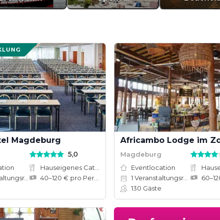
KLUNG
tel Magdeburg
5,0
g
Magdeburg
ation
Hauseigenes Catering
Eventlocation
tungsräume
40–120 € pro Person
1
Veranstaltungsräume
130
Gäste