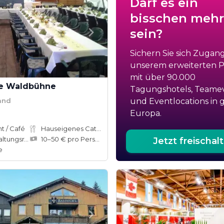
Darf es ein
bisschen mehr
sein?
Sichern Sie sich Zugan
unserem erweiterten Po
mit über 90.000
te Waldbühne
Tagungshotels, Teame
and
und Eventlocations in 
Europa.
t / Café
Hauseigenes Catering
ungsräume
10–50 € pro Person
Jetzt freischal
e