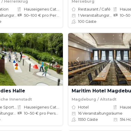
/ Herrenkrug
Merseburg
ation
Hauseigenes Catering
Restaurant / Café
ungsräume
50–100 € pro Person
1
Veranstaltungsräume
e
100
Gäste
dies Halle
Maritim Hotel Magdeb
liche Innenstadt
Magdeburg / Altstadt
Adventure Sports Site
Hauseigenes Catering
Hotel
ungsräume
10–50 € pro Person
16
Veranstaltungsräume
e
1550
Gäste
514
Ho