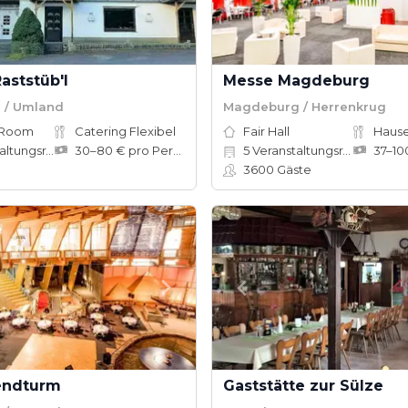
aststüb'l
Messe Magdeburg
 / Umland
Magdeburg / Herrenkrug
 Room
Catering Flexibel
Fair Hall
tungsräume
30–80 € pro Person
5
Veranstaltungsräume
3600
Gäste
endturm
Gaststätte zur Sülze