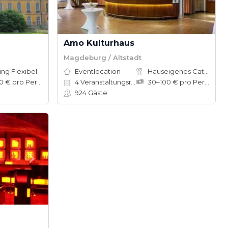
Amo Kulturhaus
Magdeburg / Altstadt
ing Flexibel
Eventlocation
Hauseigenes Catering
50–100 € pro Person
4
Veranstaltungsräume
30–100 € pro Person
924
Gäste