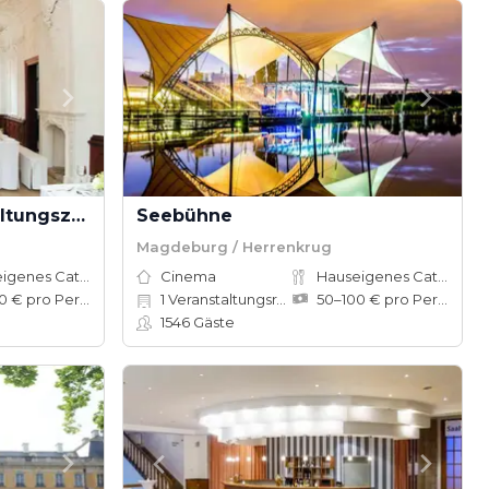
Tagungs- und Veranstaltungszentrum Palais Salfeldt
Seebühne
Magdeburg / Herrenkrug
Hauseigenes Catering
Cinema
Hauseigenes Catering
50–100 € pro Person
1
Veranstaltungsräume
50–100 € pro Person
1546
Gäste