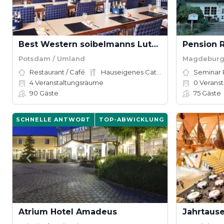
Best Western soibelmanns Lutherstadt Wittenberg
Pension R
Potsdam / Umland
Magdeburg
Restaurant / Café
Hauseigenes Catering
Seminar
4
Veranstaltungsräume
0
Veranstal
90
Gäste
75
Gäste
SCHNELLE ANTWORT
TOP-ABWICKLUNG
Atrium Hotel Amadeus
Jahrtaus