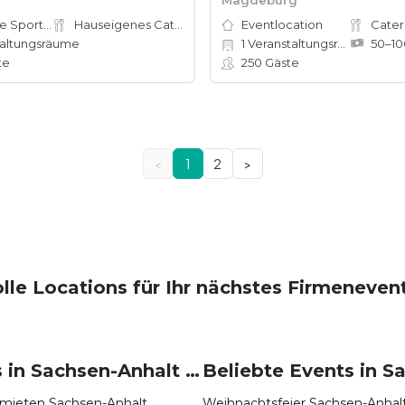
Adventure Sports Site
Hauseigenes Catering
Eventlocation
Cater
altungsräume
1
Veranstaltungsräume
te
250
Gäste
<
1
2
>
lle Locations für Ihr nächstes Firmeneven
Locations in Sachsen-Anhalt mieten
 mieten Sachsen-Anhalt
Weihnachtsfeier Sachsen-Anhal