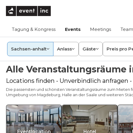
eventinc
Tagung & Kongress
Events
Meetings
Team
Sachsen-anhalt
Anlass
Gäste
Preis pro P
Alle Veranstaltungsräume 
Locations finden - Unverbindlich anfragen 
Die passensten und schönsten Veranstaltungsräume zum Mieten für 
Umgebung von Magdeburg, Halle an der Saale und weiteren Städt
Eventlocation
Hotel