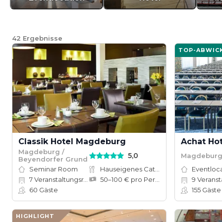
42
Ergebnisse
TOP-ABWIC
Classik Hotel Magdeburg
Achat Ho
Magdeburg /
5,0
Magdebur
Beyendorfer Grund
Seminar Room
Hauseigenes Catering
Eventloc
7
Veranstaltungsräume
50–100 € pro Person
9
Veranstal
60
Gäste
155
Gäste
HIGHLIGHT