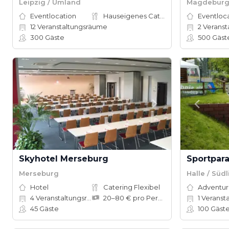
Leipzig / Umland
Magdeburg 
Eventlocation
Hauseigenes Catering
Eventloc
12
Veranstaltungsräume
2
Veranstalt
300
Gäste
500
Gäst
Skyhotel Merseburg
Sportpara
Merseburg
Halle / Süd
Hotel
Catering Flexibel
4
Veranstaltungsräume
20–80 € pro Person
1
Veranstalt
45
Gäste
100
Gäst