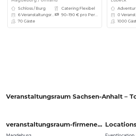
Schloss / Burg
Catering Flexibel
6
Veranstaltungsräume
90–190 € pro Person
0
Veranst
70
Gäste
1000
Gäs
Veranstaltungsraum Sachsen-Anhalt – To
veranstaltungsraum-firmenevents um Sachsen-Anhalt
Magdeburg
Eventlocation