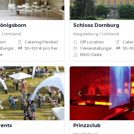
Königsborn
Schloss Dornburg
 / Umland
Magdeburg / Umland
ion
Catering Flexibel
Off Location
Cater
ungsräume
50–100 € pro Person
1
Veranstaltungsräume
te
6500
Gäste
vents
Prinzzclub
Magdeburg