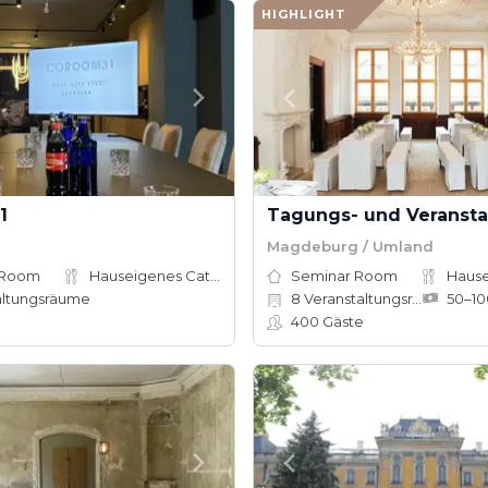
HIGHLIGHT
1
g
Magdeburg / Umland
 Room
Hauseigenes Catering
Seminar Room
altungsräume
8
Veranstaltungsräume
400
Gäste