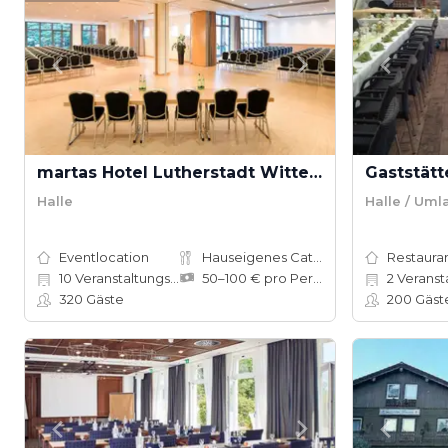
martas Hotel Lutherstadt Wittenberg
Gaststät
Halle
Halle / Uml
Eventlocation
Hauseigenes Catering
Restauran
10
Veranstaltungsräume
50–100 € pro Person
2
Veranstalt
320
Gäste
200
Gäst