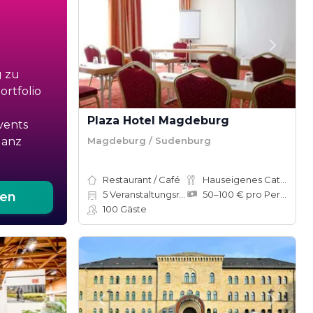
g zu
rtfolio
Plaza Hotel Magdeburg
vents
Magdeburg / Sudenburg
ganz
Restaurant / Café
Hauseigenes Catering
5
Veranstaltungsräume
50–100 € pro Person
ten
100
Gäste