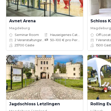
Avnet Arena
Schloss 
Magdeburg
Magdeburg
Seminar Room
Hauseigenes Catering
Off Locat
2
Veranstaltungsräume
50–100 € pro Person
1
Veranstalt
25700
Gäste
1500
Gäs
Jagdschloss Letzlingen
Rolling E
Magdeburg / Umland
Lübeck