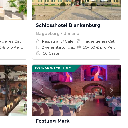
Schlosshotel Blankenburg
Magdeburg / Umland
Hauseigenes Catering
Restaurant / Café
Hauseigenes Catering
37–100 € pro Person
2
Veranstaltungsräume
50–150 € pro Person
150
Gäste
TOP-ABWICKLUNG
Festung Mark