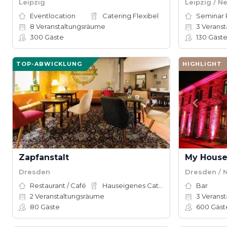
Leipzig
Leipzig / 
Eventlocation
Catering Flexibel
Seminar
8
Veranstaltungsräume
3
Veranstal
300
Gäste
130
Gäst
TOP-ABWICKLUNG
HIGHLIGHT
Zapfanstalt
My Hous
Dresden
Dresden / 
Restaurant / Café
Hauseigenes Catering
Bar
2
Veranstaltungsräume
3
Veranst
80
Gäste
600
Gäst