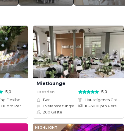
Mietlounge
5,0
5,0
Dresden
ing Flexibel
Bar
Hauseigenes Catering
60–120 € pro Person
1
Veranstaltungsräume
10–50 € pro Person
200
Gäste
HIGHLIGHT