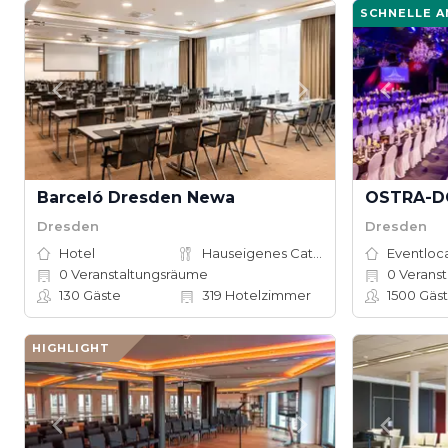
SCHNELLE 
Barceló Dresden Newa
Dresden
Dresden
Hotel
Hauseigenes Catering
Eventloc
0
Veranstaltungsräume
0
Veranstal
130
Gäste
319
Hotelzimmer
1500
Gäs
HIGHLIGHT