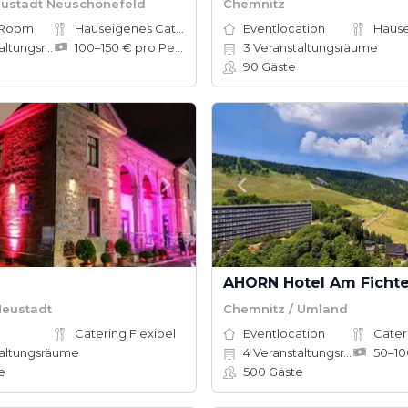
Neustadt Neuschönefeld
Chemnitz
 Room
Hauseigenes Catering
Eventlocation
tungsräume
100–150 € pro Person
3
Veranstaltungsräume
e
90
Gäste
e
AHORN Hotel Am Fichte
Neustadt
Chemnitz / Umland
Catering Flexibel
Eventlocation
Cater
altungsräume
4
Veranstaltungsräume
e
500
Gäste