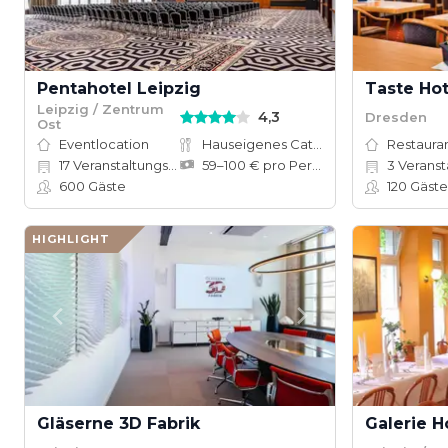
Pentahotel Leipzig
Taste Ho
Leipzig / Zentrum
4,3
Dresden
Ost
Eventlocation
Hauseigenes Catering
Restauran
17
Veranstaltungsräume
59–100 € pro Person
3
Veranst
600
Gäste
120
Gäste
HIGHLIGHT
Gläserne 3D Fabrik
Galerie H