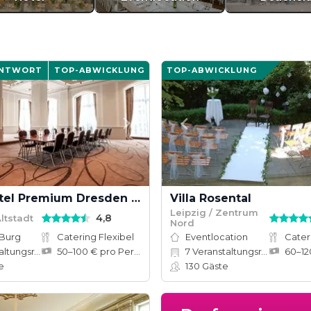
ANTWORT
TOP-ABWICKLUNG
TOP-ABWICKLUNG
Star G Hotel Premium Dresden Altmarkt
Villa Rosental
Leipzig / Zentrum
4,8
ltstadt
Nord
 Burg
Catering Flexibel
Eventlocation
Cater
tungsräume
50–100 € pro Person
7
Veranstaltungsräume
e
130
Gäste