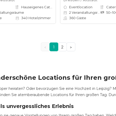
Hauseigenes Catering
Eventlocation
Cater
taltungsräume
2
Veranstaltungsräume
e
340
Hotelzimmer
360
Gäste
<
1
2
>
derschöne Locations für Ihren gr
oper heiraten? Oder bevorzugen Sie eine Hochzeit in Leipzig? Mö
inden Sie atemberaubende Locations für Ihren großen Tag. Durchs
ls unvergessliches Erlebnis
ten sie genaue Vorstellungen von Ihrem großen Tag haben. Welch