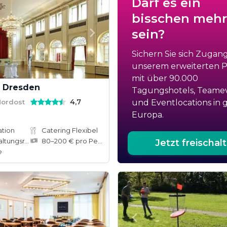
Darf es ein
bisschen mehr
sein?
Sichern Sie sich Zugan
unserem erweiterten Po
mit über 90.000
l Dresden
Tagungshotels, Teame
4,7
Nordost
und Eventlocations in 
Europa.
ation
Catering Flexibel
ungsräume
80–200 € pro Person
Jetzt freischal
e