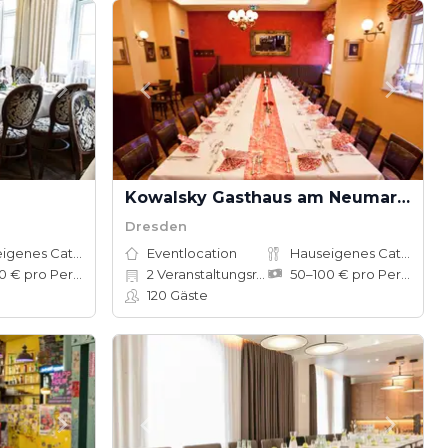
Kowalsky Gasthaus am Neumarkt
Dresden
Hauseigenes Catering
Eventlocation
Hauseigenes Catering
80–150 € pro Person
2
Veranstaltungsräume
50–100 € pro Person
120
Gäste