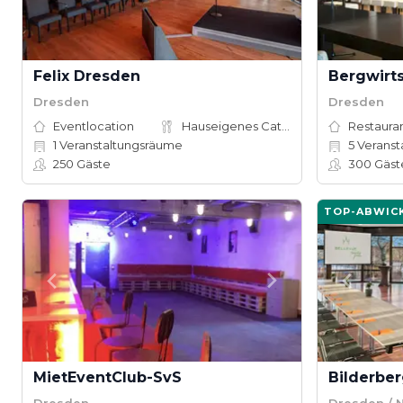
Felix Dresden
Bergwirt
Dresden
Dresden
Eventlocation
Hauseigenes Catering
Restauran
1
Veranstaltungsräume
5
Veranst
250
Gäste
300
Gäst
TOP-ABWIC
MietEventClub-SvS
Dresden
Dresden / 