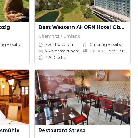
pzig
Best Western AHORN Hotel Oberwiesenthal
Chemnitz / Umland
ing Flexibel
Eventlocation
Catering Flexibel
7
Veranstaltungsräume
50–100 € pro Person
420
Gäste
ssmühle
Restaurant Stresa