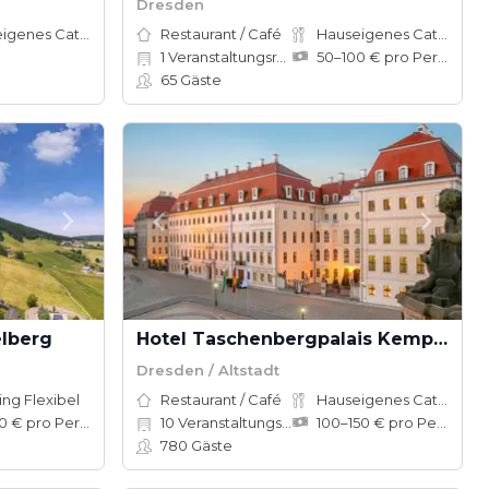
Dresden
Hauseigenes Catering
Restaurant / Café
Hauseigenes Catering
1
Veranstaltungsräume
50–100 € pro Person
65
Gäste
lberg
Hotel Taschenbergpalais Kempinski Dresden
Dresden / Altstadt
ing Flexibel
Restaurant / Café
Hauseigenes Catering
50–100 € pro Person
10
Veranstaltungsräume
100–150 € pro Person
780
Gäste