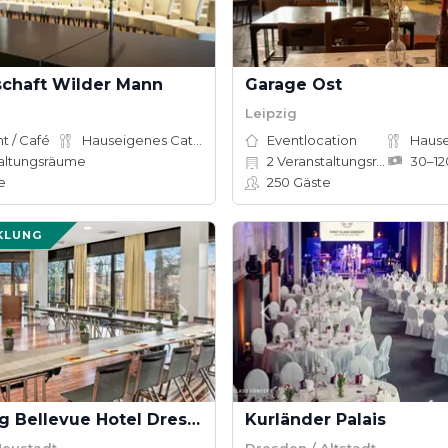
schaft Wilder Mann
Garage Ost
Leipzig
t / Café
Hauseigenes Catering
Eventlocation
altungsräume
2
Veranstaltungsräume
e
250
Gäste
KLUNG
Bilderberg Bellevue Hotel Dresden
Kurländer Palais
Neustadt
Dresden / Altstadt