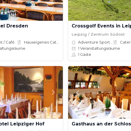
tel Dresden
Crossgolf Events in Lei
Leipzig / Zentrum Südost
t / Café
Hauseigenes Catering
Adventure Sports Site
Cater
altungsräume
1
Veranstaltungsräume
1
Gäste
otel Leipziger Hof
Gasthaus an der Schlo