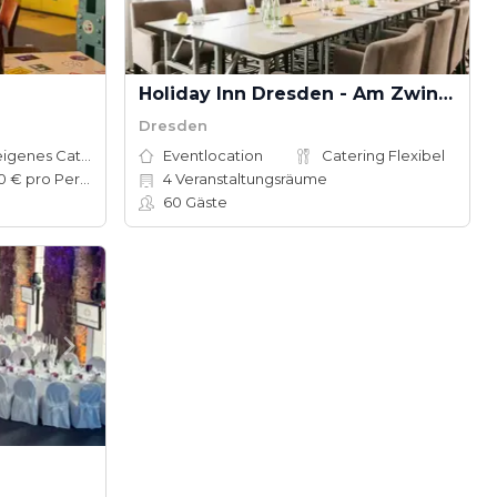
Holiday Inn Dresden - Am Zwinger
Dresden
Hauseigenes Catering
Eventlocation
Catering Flexibel
30–120 € pro Person
4
Veranstaltungsräume
60
Gäste