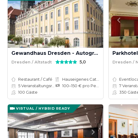
Gewandhaus Dresden - Autograph Collection
Parkhote
5,0
Dresden / Altstadt
Dresden / 
Restaurant / Café
Hauseigenes Catering
Eventloc
5
Veranstaltungsräume
100–150 € pro Person
7
Veranstalt
100
Gäste
350
Gäst
VIRTUAL / HYBRID READY