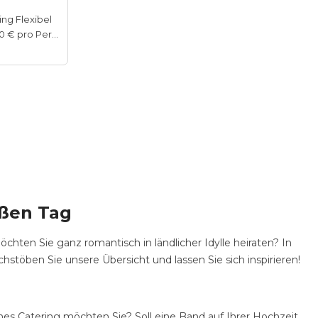
ing Flexibel
50–100 € pro Person
oßen Tag
chten Sie ganz romantisch in ländlicher Idylle heiraten? In
töben Sie unsere Übersicht und lassen Sie sich inspirieren!
es Catering möchten Sie? Soll eine Band auf Ihrer Hochzeit