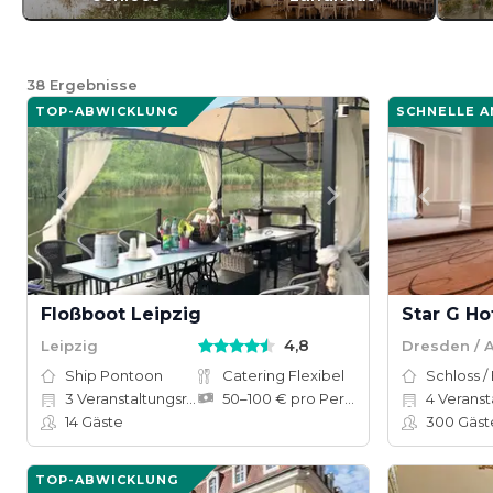
38
Ergebnisse
TOP-ABWICKLUNG
SCHNELLE 
Floßboot Leipzig
4,8
Leipzig
Dresden / A
Ship Pontoon
Catering Flexibel
Schloss /
3
Veranstaltungsräume
50–100 € pro Person
4
Veranstal
14
Gäste
300
Gäst
TOP-ABWICKLUNG