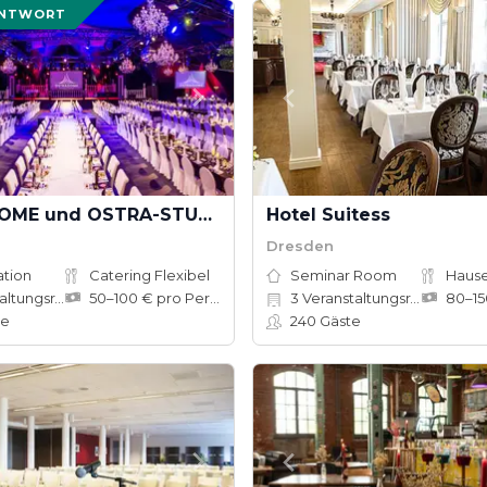
ANTWORT
OSTRA-DOME und OSTRA-STUDIOS
Hotel Suitess
Dresden
ation
Catering Flexibel
Seminar Room
tungsräume
50–100 € pro Person
3
Veranstaltungsräume
te
240
Gäste