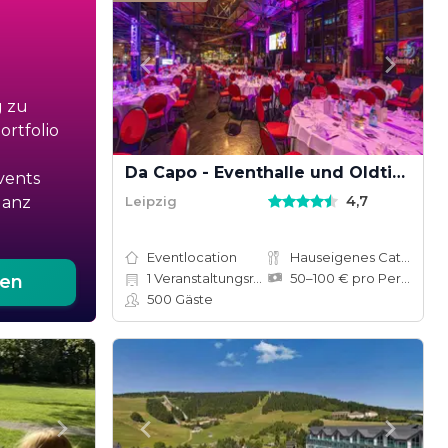
g zu
rtfolio
Da Capo - Eventhalle und Oldtimermuseum
vents
4,7
Leipzig
ganz
Eventlocation
Hauseigenes Catering
1
Veranstaltungsräume
50–100 € pro Person
ten
500
Gäste