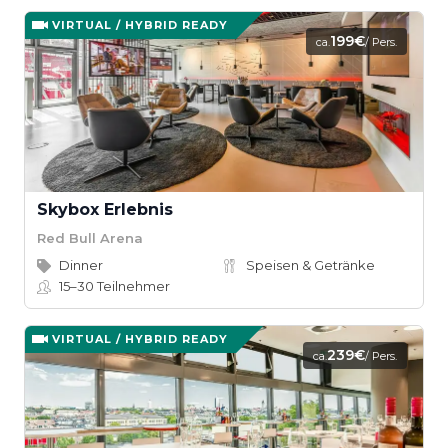
VIRTUAL / HYBRID READY
199€
ca.
/ Pers.
Skybox Erlebnis
Red Bull Arena
Dinner
Speisen & Getränke
15–30
Teilnehmer
VIRTUAL / HYBRID READY
239€
ca.
/ Pers.