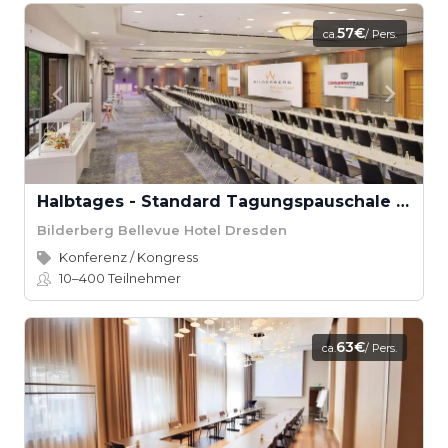
57€
ca.
/ Pers.
Halbtages - Standard Tagungspauschale Bilderberg Bellevue Hotel
Bilderberg Bellevue Hotel Dresden
Konferenz / Kongress
10–400
Teilnehmer
63€
ca.
/ Pers.