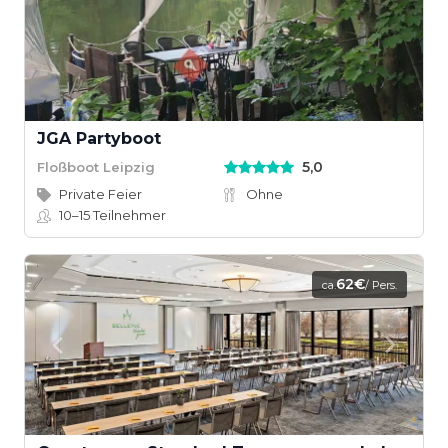
JGA Partyboot
5,0
Floßboot Leipzig
Private Feier
Ohne
10–15
Teilnehmer
62€
ca.
/ Pers.