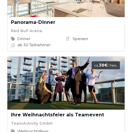
Panorama-Dinner
Red Bull Arena
Dinner
Speisen
ab 30
Teilnehmer
38€
ca.
/ Pers.
Ihre Weihnachtsfeier als Teamevent
TeamActivity GmbH
Weihnachtsfeier