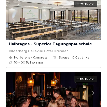
70€
ca.
/ Pers.
Halbtages - Superior Tagungspauschale Bilderberg Bellevue Hotel
Bilderberg Bellevue Hotel Dresden
Konferenz / Kongress
Speisen & Getränke
10–400
Teilnehmer
60€
ca.
/ Pers.