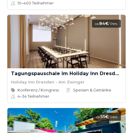
10–400
Teilnehmer
84€
ca.
/ Pers.
Tagungspauschale im Holiday Inn Dresden - Am Zwinger
Holiday Inn Dresden - Am Zwinger
Konferenz / Kongress
Speisen & Getränke
4–34
Teilnehmer
55€
ca.
/ Pers.