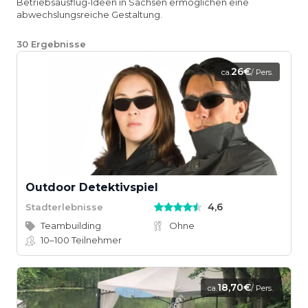
Betriebsausflug-Ideen in Sachsen ermöglichen eine
abwechslungsreiche Gestaltung.
30
Ergebnisse
26€
ca.
/ Pers.
Outdoor Detektivspiel
4,6
Stadterlebnisse
Teambuilding
Ohne
10–100
Teilnehmer
18,70€
ca.
/ Pers.