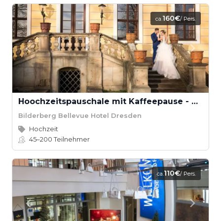
160€
ca.
/ Pers.
Hoochzeitspauschale mit Kaffeepause - Bilderberg Bellevue Hotel
Bilderberg Bellevue Hotel Dresden
Hochzeit
45–200
Teilnehmer
110€
ca.
/ Pers.