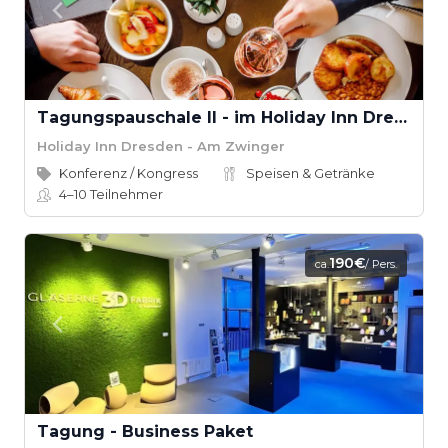
Tagungspauschale II - im Holiday Inn Dresden - Am Zwinger
Holiday Inn Dresden - Am Zwinger
Konferenz / Kongress
Speisen & Getränke
4–10
Teilnehmer
190€
ca.
/ Pers.
Tagung - Business Paket