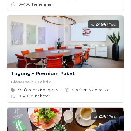
10–400
Teilnehmer
249€
ca.
/ Pers.
Tagung - Premium Paket
Gläserne 3D Fabrik
Konferenz / Kongress
Speisen & Getränke
10–40
Teilnehmer
29€
ca.
/ Pers.