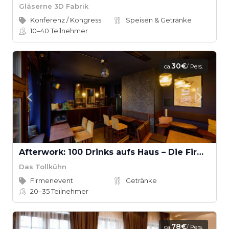
Gläserne 3D Fabrik
Konferenz / Kongress
Speisen & Getränke
10–40
Teilnehmer
30€
ca.
/ Pers.
Afterwork: 100 Drinks aufs Haus – Die Firma lädt ein!
Das Tollkühn
Firmenevent
Getränke
20–35
Teilnehmer
78€
ca.
/ Pers.