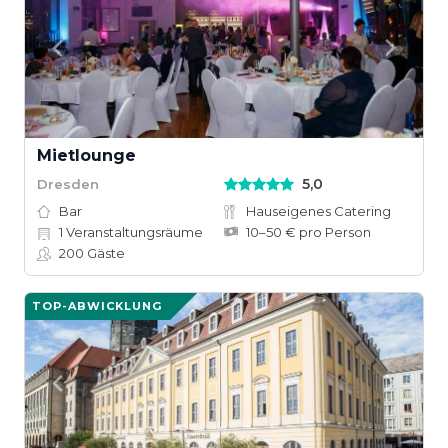
Mietlounge
5,0
Dresden
Bar
Hauseigenes Catering
1
Veranstaltungsräume
10–50 € pro Person
200
Gäste
TOP-ABWICKLUNG