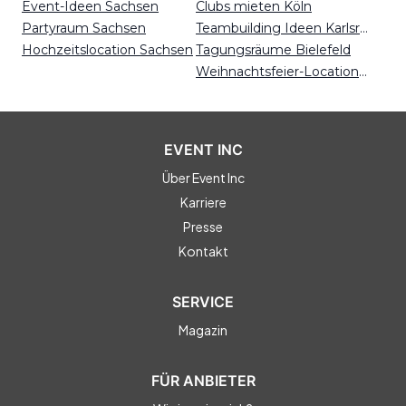
Event-Ideen Sachsen
Clubs mieten Köln
Partyraum Sachsen
Teambuilding Ideen Karlsruhe
Hochzeitslocation Sachsen
Tagungsräume Bielefeld
Weihnachtsfeier-Locations Freiburg
EVENT INC
Über Event Inc
Karriere
Presse
Kontakt
SERVICE
Magazin
FÜR ANBIETER