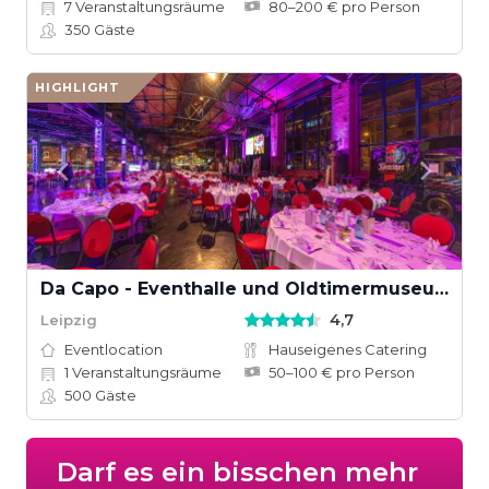
7
Veranstaltungsräume
80–200 € pro Person
350
Gäste
HIGHLIGHT
Da Capo - Eventhalle und Oldtimermuseum
4,7
Leipzig
Eventlocation
Hauseigenes Catering
1
Veranstaltungsräume
50–100 € pro Person
500
Gäste
Darf es ein bisschen mehr