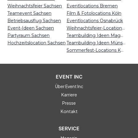
Weihnachtsfeier Sachsen
Eventlocations Bremen
Teamevent Sachsen
Film & Fotolocations Köln
Betriebsausflug Sachsen
Eventlocations Osnabrück
Event-Ideen Sachsen
Weihnachtsfeier-Locations Kassel
Partyraum Sachsen
Teambuilding Ideen Magdeburg
Hochzeitslocation Sachsen
Teambuilding Ideen Münster
Sommerfest-Locations Karlsruhe
EVENT INC
Über Event Inc
Karriere
Presse
Kontakt
SERVICE