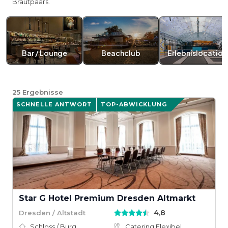
Brautpaars.
Bar / Lounge
Beachclub
Erlebnislocation
25
Ergebnisse
SCHNELLE ANTWORT
TOP-ABWICKLUNG
Star G Hotel Premium Dresden Altmarkt
4,8
Dresden / Altstadt
Schloss / Burg
Catering Flexibel