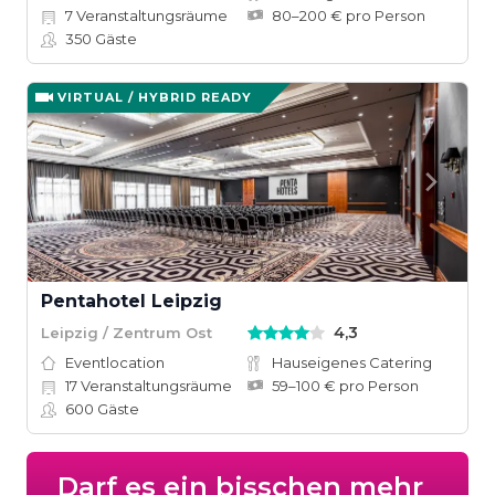
7
Veranstaltungsräume
80–200 € pro Person
350
Gäste
VIRTUAL / HYBRID READY
Pentahotel Leipzig
4,3
Leipzig / Zentrum Ost
Eventlocation
Hauseigenes Catering
17
Veranstaltungsräume
59–100 € pro Person
600
Gäste
Darf es ein bisschen mehr