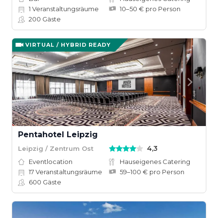
1
Veranstaltungsräume
10–50 € pro Person
200
Gäste
VIRTUAL / HYBRID READY
Pentahotel Leipzig
4,3
Leipzig / Zentrum Ost
Eventlocation
Hauseigenes Catering
17
Veranstaltungsräume
59–100 € pro Person
600
Gäste