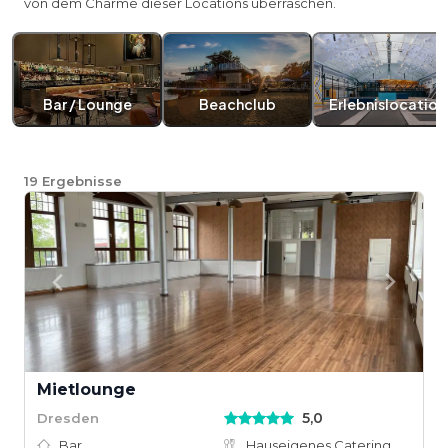
von dem Charme dieser Locations überraschen.
Bar / Lounge
Beachclub
Erlebnislocation
19
Ergebnisse
Mietlounge
5,0
Dresden
Bar
Hauseigenes Catering