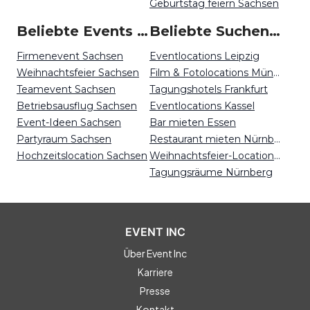
Geburtstag feiern Sachsen
Beliebte Events in Sachsen
Beliebte Suchen auf Event Inc
Firmenevent Sachsen
Eventlocations Leipzig
Weihnachtsfeier Sachsen
Film & Fotolocations München
Teamevent Sachsen
Tagungshotels Frankfurt
Betriebsausflug Sachsen
Eventlocations Kassel
Event-Ideen Sachsen
Bar mieten Essen
Partyraum Sachsen
Restaurant mieten Nürnberg
Hochzeitslocation Sachsen
Weihnachtsfeier-Locations Münster
Tagungsräume Nürnberg
EVENT INC
Über Event Inc
Karriere
Presse
Kontakt