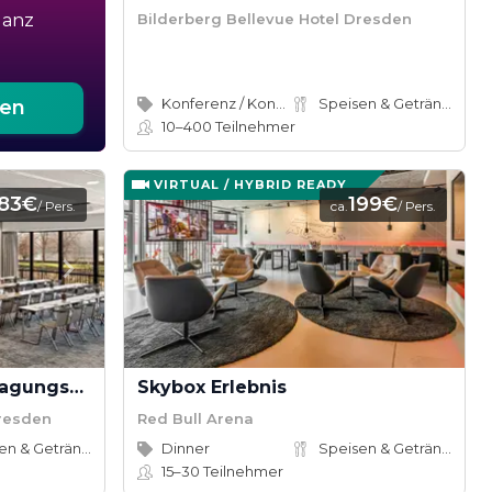
Bilderberg Bellevue Hotel Dresden
ganz
Konferenz / Kongress
Speisen & Getränke
ten
10–400
Teilnehmer
VIRTUAL / HYBRID READY
83€
199€
/ Pers.
ca.
/ Pers.
Ganztages - Superior Tagungspauschale Bilderberg Bellevue Hotel
Skybox Erlebnis
Dresden
Red Bull Arena
Speisen & Getränke
Dinner
Speisen & Getränke
15–30
Teilnehmer