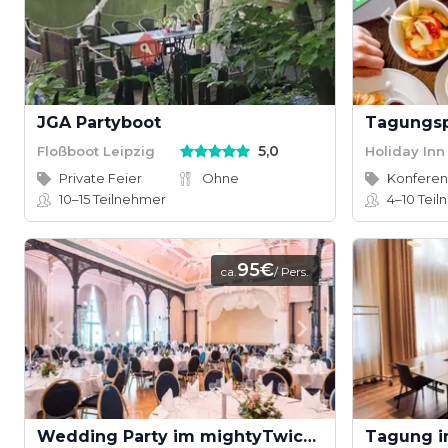
JGA Partyboot
5,0
Floßboot Leipzig
Holiday In
Private Feier
Ohne
10–15
Teilnehmer
4–10
Teil
95€
ca.
/ Pers.
Wedding Party im mightyTwice Hotel Dresden