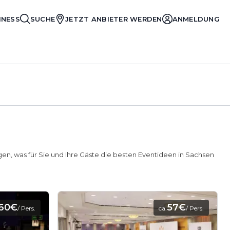
INESS
SUCHE
JETZT ANBIETER WERDEN
ANMELDUNG
gen, was für Sie und Ihre Gäste die besten Eventideen in Sachsen
60€
57€
/ Pers.
ca.
/ Pers.