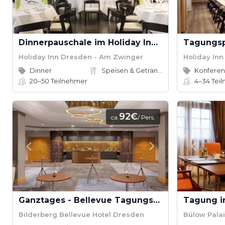
Dinnerpauschale im Holiday Inn Dresden - Am Zwinger
Holiday Inn Dresden - Am Zwinger
Holiday In
Dinner
Speisen & Getränke
20–50
Teilnehmer
4–34
Tei
92€
ca.
/ Pers.
Ganztages - Bellevue Tagungspauschale Bilderberg Bellevue Hotel
Bilderberg Bellevue Hotel Dresden
Bülow Pala