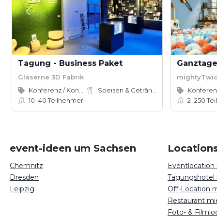
Tagung - Business Paket
Gläserne 3D Fabrik
mightyTwic
Konferenz / Kongress
Speisen & Getränke
10–40
Teilnehmer
2–250
Tei
event-ideen um Sachsen
Locations
Chemnitz
Eventlocation
Dresden
Tagungshotel
Leipzig
Off-Location 
Restaurant mi
Foto- & Filml