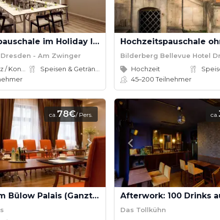
Tagungspauschale im Holiday Inn Dresden - Am Zwinger
n Dresden - Am Zwinger
Bilderberg Bellevue Hotel 
Konferenz / Kongress
Speisen & Getränke
Hochzeit
lnehmer
45–200
Teilnehmer
78€
ca.
/ Pers.
ca.
Tagung im Bülow Palais (Ganztags)
is
Das Tollkühn