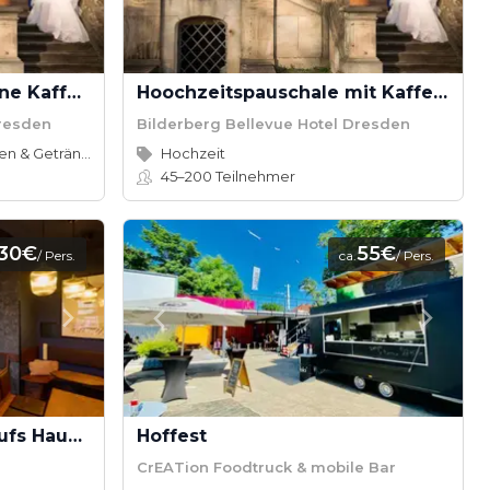
Hochzeitspauschale ohne Kaffeepause - Bilderberg Bellevue Hotel
Hoochzeitspauschale mit Kaffeepause - Bilderberg Bellevue Hotel
Dresden
Bilderberg Bellevue Hotel Dresden
Speisen & Getränke
Hochzeit
45–200
Teilnehmer
30€
55€
/ Pers.
ca.
/ Pers.
Afterwork: 100 Drinks aufs Haus – Die Firma lädt ein!
Hoffest
CrEATion Foodtruck & mobile Bar