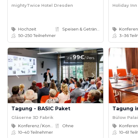
mightyTwice Hotel Dresden
Holiday In
Hochzeit
Speisen & Getränke
50–250
Teilnehmer
3–36
Tei
99€
ca.
/ Pers.
Tagung - BASIC Paket
Gläserne 3D Fabrik
Bülow Pala
Konferenz / Kongress
Ohne
10–40
Teilnehmer
10–61
Tei