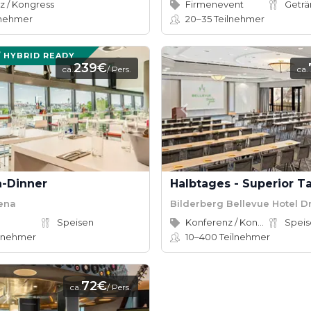
z / Kongress
Firmenevent
Getr
lnehmer
20–35
Teilnehmer
/ HYBRID READY
239€
ca.
/ Pers.
ca.
-Dinner
rena
Bilderberg Bellevue Hotel 
Speisen
Konferenz / Kongress
lnehmer
10–400
Teilnehmer
72€
ca.
/ Pers.