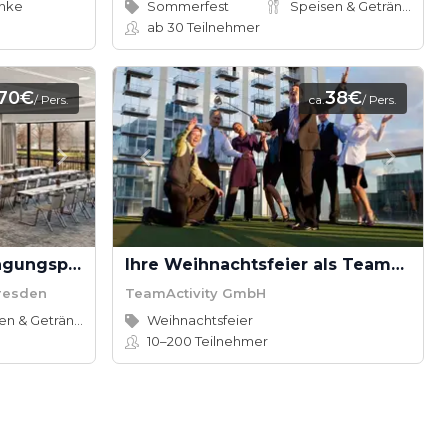
änke
Sommerfest
Speisen & Getränke
ab 30
Teilnehmer
70€
38€
/ Pers.
ca.
/ Pers.
Halbtages - Superior Tagungspauschale Bilderberg Bellevue Hotel
Ihre Weihnachtsfeier als Teamevent
Dresden
TeamActivity GmbH
Speisen & Getränke
Weihnachtsfeier
10–200
Teilnehmer