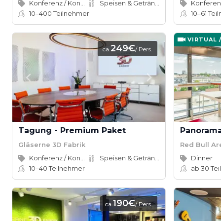
Konferenz / Kongress
Speisen & Getränke
Konferen
10–400
Teilnehmer
10–61
Tei
VIRTUAL 
249€
ca.
/ Pers.
Tagung - Premium Paket
Panorama
Gläserne 3D Fabrik
Red Bull A
Konferenz / Kongress
Speisen & Getränke
Dinner
10–40
Teilnehmer
ab 30
Tei
190€
ca.
/ Pers.