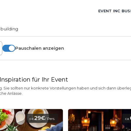
EVENT INC BUS
building
Pauschalen anzeigen
nspiration für Ihr Event
ig. Sie sollten nur konkrete Vorstellungen haben und sich dann überle
iche Anlässe.
29€
ca.
/ Pers.
ca.