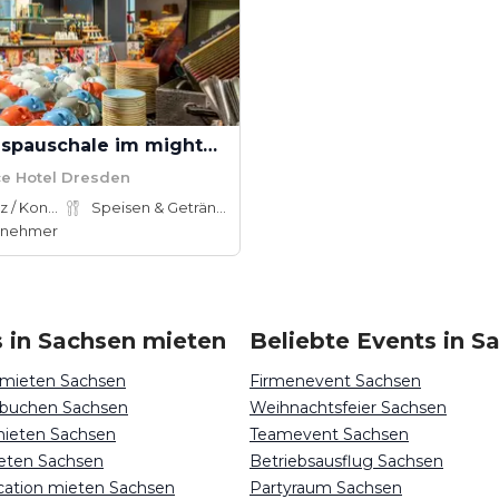
Ganztagespauschale im mightyTwice Hotel Dresden
e Hotel Dresden
Konferenz / Kongress
Speisen & Getränke
lnehmer
 in Sachsen mieten
Beliebte Events in S
 mieten Sachsen
Firmenevent Sachsen
 buchen Sachsen
Weihnachtsfeier Sachsen
mieten Sachsen
Teamevent Sachsen
eten Sachsen
Betriebsausflug Sachsen
ocation mieten Sachsen
Partyraum Sachsen