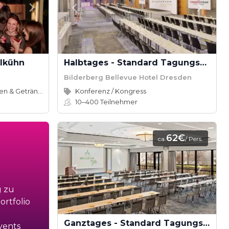
llkühn
Halbtages - Standard Tagungspauschale Bilderberg Bellevue Hotel
Bilderberg Bellevue Hotel Dresden
Speisen & Getränke
Konferenz / Kongress
10–400
Teilnehmer
62€
ca.
/ Pers.
g zu
rtfolio
Ganztages - Standard Tagungspauschale Bilderberg Bellevue Hotel
vents