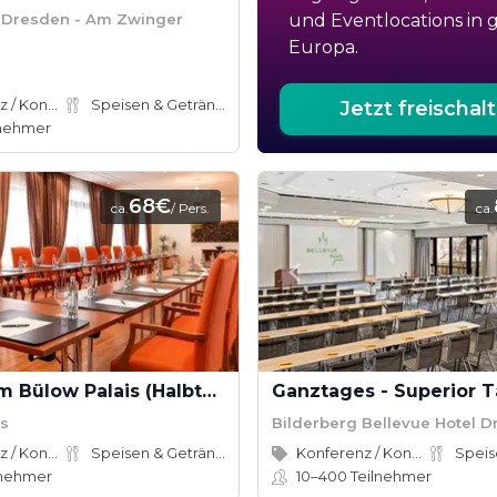
n Dresden - Am Zwinger
und Eventlocations in 
Europa.
Konferenz / Kongress
Speisen & Getränke
Jetzt freischal
lnehmer
68€
ca.
/ Pers.
ca.
Tagung im Bülow Palais (Halbtags)
is
Bilderberg Bellevue Hotel 
Konferenz / Kongress
Speisen & Getränke
Konferenz / Kongress
lnehmer
10–400
Teilnehmer