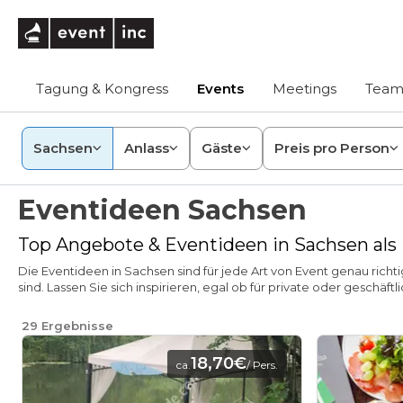
eventinc
Tagung & Kongress
Events
Meetings
Team
Sachsen
Anlass
Gäste
Preis pro Person
Eventideen Sachsen
Top Angebote & Eventideen in Sachsen als I
Die Eventideen in Sachsen sind für jede Art von Event genau richt
sind. Lassen Sie sich inspirieren, egal ob für private oder geschäftl
29
Ergebnisse
18,70€
ca.
/ Pers.