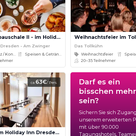
Tagungspauschale II - im Holiday Inn Dresden - Am Zwinger
Weihnachtsfeier im To
n Dresden - Am Zwinger
Das Tollkühn
Konferenz / Kongress
Speisen & Getränke
Weihnachtsfeier
nehmer
20–35
Teilnehmer
Darf es ein
63€
ca.
/ Pers.
bisschen mehr
sein?
Sichern Sie sich Zugan
unserem erweiterten Po
mit über 90.000
Tagung im Holiday Inn Dresden - Am Zwinger
Tagungshotels, Teame