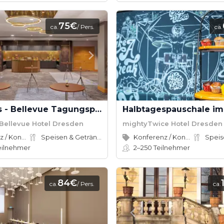
75€
ca.
/ Pers.
ca.
Halbtages - Bellevue Tagungspauschale Bilderberg Bellevue Hotel
 Bellevue Hotel Dresden
mightyTwice Hotel Dresden
Konferenz / Kongress
Speisen & Getränke
Konferenz / Kongress
eilnehmer
2–250
Teilnehmer
84€
ca.
/ Pers.
ca.