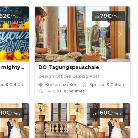
62€
79€
/ Pers.
ca.
/ Pers.
Halbtagespauschale im mightyTwice Hotel Dresden
DO Tagungspauschale
Design Offices Leipzig Post
Speisen & Getränke
Konferenz / Kongress
Speisen & Getränke
10–1000
Teilnehmer
110€
160€
/ Pers.
ca.
/ Pers.