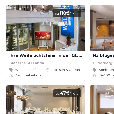
110€
ca.
/ Pers.
Ihre Weihnachtsfeier in der Gläsernen 3D Fabrik
Gläserne 3D Fabrik
Bilderberg
Weihnachtsfeier
Speisen & Getränke
15–50
Teilnehmer
10–400
T
47€
ca.
/ Pers.