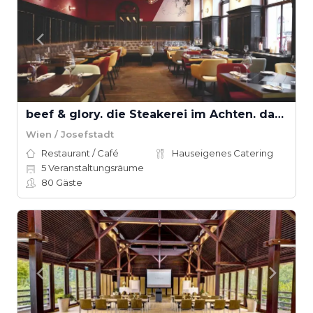
beef & glory. die Steakerei im Achten. das Steakhouse in Wien
Wien / Josefstadt
Restaurant / Café
Hauseigenes Catering
5
Veranstaltungsräume
80
Gäste