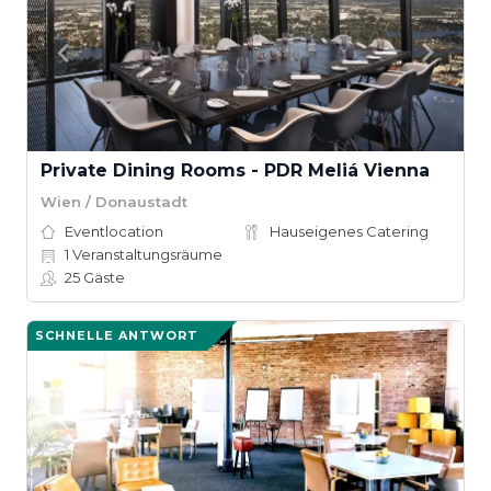
Private Dining Rooms - PDR Meliá Vienna
Wien / Donaustadt
Eventlocation
Hauseigenes Catering
1
Veranstaltungsräume
25
Gäste
SCHNELLE ANTWORT