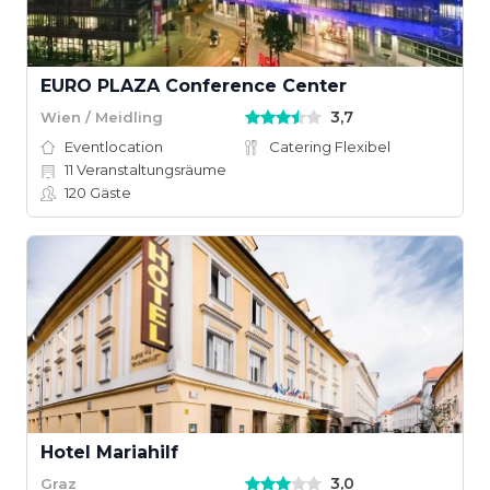
EURO PLAZA Conference Center
3,7
Wien / Meidling
Eventlocation
Catering Flexibel
11
Veranstaltungsräume
120
Gäste
Hotel Mariahilf
3,0
Graz