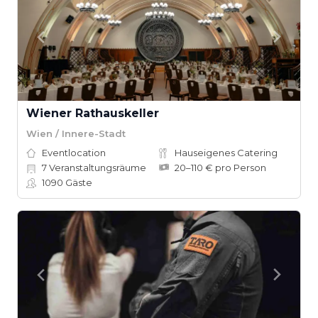
Wiener Rathauskeller
Wien / Innere-Stadt
Eventlocation
Hauseigenes Catering
7
Veranstaltungsräume
20–110 € pro Person
1090
Gäste