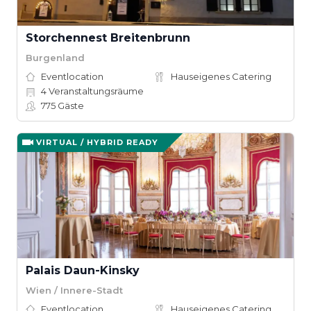
Storchennest Breitenbrunn
Burgenland
Eventlocation
Hauseigenes Catering
4
Veranstaltungsräume
775
Gäste
VIRTUAL / HYBRID READY
Palais Daun-Kinsky
Wien / Innere-Stadt
Eventlocation
Hauseigenes Catering