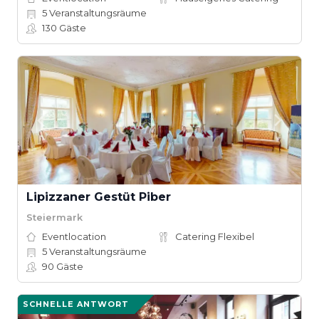
5
Veranstaltungsräume
130
Gäste
Lipizzaner Gestüt Piber
Steiermark
Eventlocation
Catering Flexibel
5
Veranstaltungsräume
90
Gäste
SCHNELLE ANTWORT