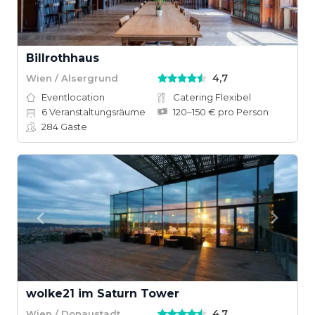
Billrothhaus
4,7
Wien / Alsergrund
Eventlocation
Catering Flexibel
6
Veranstaltungsräume
120–150 € pro Person
284
Gäste
wolke21 im Saturn Tower
4,7
Wien / Donaustadt